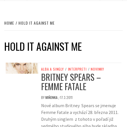
HOME
HOLD IT AGAINST ME
HOLD IT AGAINST ME
ALBA A SINGLY
/
INTERPRETI
/
NOVINKY
BRITNEY SPEARS –
FEMME FATALE
BY
MIŇONKA
17.3.2011
/
Nové album Britney Spears se jmenuje
Femme Fatale a vychází 28. března 2011.
Druhým singlem z tohoto v pořadí již
sedmého studiového alba bude skladba