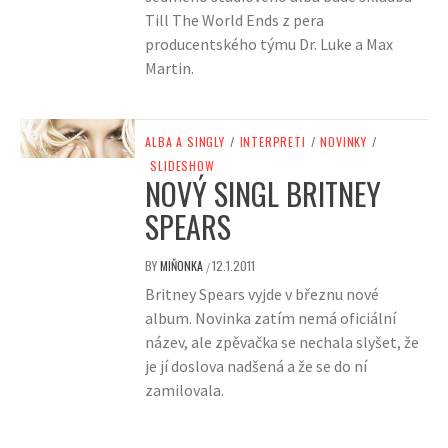
Till The World Ends z pera
producentského týmu Dr. Luke a Max
Martin.
ALBA A SINGLY
/
INTERPRETI
/
NOVINKY
/
SLIDESHOW
NOVÝ SINGL BRITNEY
SPEARS
BY
MIŇONKA
12.1.2011
/
Britney Spears vyjde v březnu nové
album. Novinka zatím nemá oficiální
název, ale zpěvačka se nechala slyšet, že
je jí doslova nadšená a že se do ní
zamilovala.