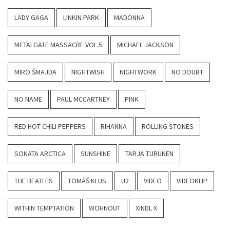
LADY GAGA
LINKIN PARK
MADONNA
METALGATE MASSACRE VOL.5
MICHAEL JACKSON
MIRO ŠMAJDA
NIGHTWISH
NIGHTWORK
NO DOUBT
NO NAME
PAUL MCCARTNEY
PINK
RED HOT CHILI PEPPERS
RIHANNA
ROLLING STONES
SONATA ARCTICA
SUNSHINE
TARJA TURUNEN
THE BEATLES
TOMÁŠ KLUS
U2
VIDEO
VIDEOKLIP
WITHIN TEMPTATION
WOHNOUT
XINDL X