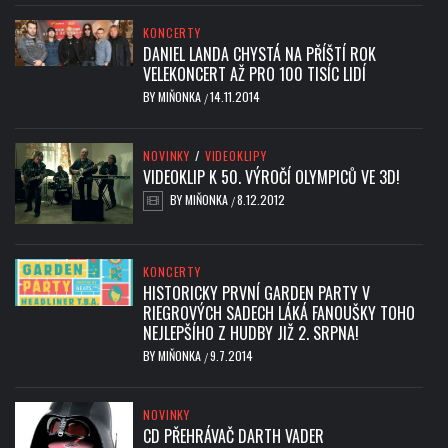
KONCERTY
DANIEL LANDA CHYSTÁ NA PŘÍŠTÍ ROK
VELEKONCERT AŽ PRO 100 TISÍC LIDÍ
BY
MIŇONKA
14.11.2014
/
NOVINKY
/
VIDEOKLIPY
VIDEOKLIP K 50. VÝROČÍ OLYMPICŮ VE 3D!
BY
MIŇONKA
8.12.2012
/
KONCERTY
HISTORICKY PRVNÍ GARDEN PARTY V
RIEGROVÝCH SADECH LÁKÁ FANOUŠKY TOHO
NEJLEPŠÍHO Z HUDBY JIŽ 2. SRPNA!
BY
MIŇONKA
9.7.2014
/
NOVINKY
CD PŘEHRÁVAČ DARTH VADER