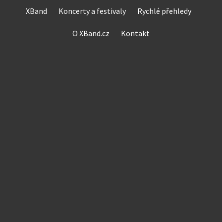
Skip
XBand
Koncerty a festivaly
Rychlé přehledy
to
content
O XBand.cz
Kontakt