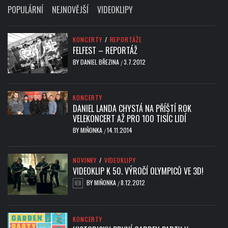
POPULÁRNÍ
NEJNOVĚJŠÍ
VIDEOKLIPY
KONCERTY
/
REPORTÁŽE
FELFEST – REPORTÁŽ
BY
DANIEL BŘEZINA
3.7.2012
/
KONCERTY
DANIEL LANDA CHYSTÁ NA PŘÍŠTÍ ROK
VELEKONCERT AŽ PRO 100 TISÍC LIDÍ
BY
MIŇONKA
14.11.2014
/
NOVINKY
/
VIDEOKLIPY
VIDEOKLIP K 50. VÝROČÍ OLYMPICŮ VE 3D!
BY
MIŇONKA
8.12.2012
/
KONCERTY