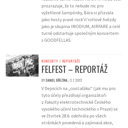
prozrazuje, že to nebude nic pro
vyžehlené šampónky, Bára si přizvala
jako hosty pravé rock’n’rollové hvězdy
jako je skupina IMODIUM, AIRFARE a celé
turné odstartuje společným koncertem
s GOODFELLAS.
KONCERTY
/
REPORTÁŽE
FELFEST – REPORTÁŽ
BY
DANIEL BŘEZINA
3.7.2012
/
V Dejvicích na „cool:aťáku“ (jak mu pro
tyto účely přezdívají organizátoři
z Fakulty elektrotechnické Českého
vysokého učení technického v Praze) se
ve čtvrtek 28.6. odehrála po všech
stránkách povedená a zajímavá akce,