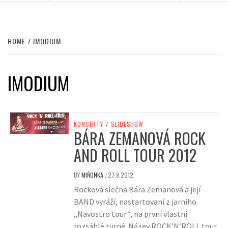
HOME
IMODIUM
IMODIUM
KONCERTY
/
SLIDESHOW
BÁRA ZEMANOVÁ ROCK
AND ROLL TOUR 2012
BY
MIŇONKA
27.9.2012
/
Rocková slečna Bára Zemanová a její
BAND vyráží, nastartovaní z jarního
„Navostro tour“, na první vlastní
rozsáhlé turné. Název ROCK’N’ROLL tour