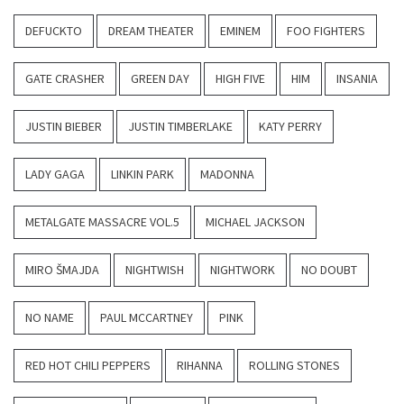
DEFUCKTO
DREAM THEATER
EMINEM
FOO FIGHTERS
GATE CRASHER
GREEN DAY
HIGH FIVE
HIM
INSANIA
JUSTIN BIEBER
JUSTIN TIMBERLAKE
KATY PERRY
LADY GAGA
LINKIN PARK
MADONNA
METALGATE MASSACRE VOL.5
MICHAEL JACKSON
MIRO ŠMAJDA
NIGHTWISH
NIGHTWORK
NO DOUBT
NO NAME
PAUL MCCARTNEY
PINK
RED HOT CHILI PEPPERS
RIHANNA
ROLLING STONES