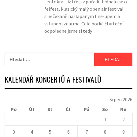
tentokrát již třetí v pořadí. Jednalo se o
felfest, klasický malý open air festival
s nečekaně našlapaným line-upem a
vstupem zdarma. Celé horké čtvrteční
odpoledne jsme si tedy
Vyhledávání
KALENDÁŘ KONCERTŮ A FESTIVALŮ
Srpen 2026
Po
Út
St
Čt
Pá
So
Ne
1
2
3
4
5
6
7
8
9