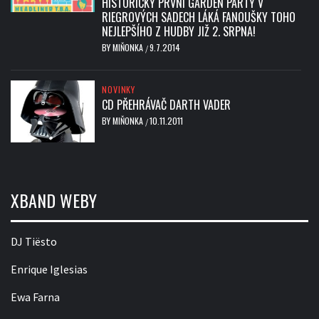
HISTORICKY PRVNÍ GARDEN PARTY V
RIEGROVÝCH SADECH LÁKÁ FANOUŠKY TOHO
NEJLEPŠÍHO Z HUDBY JIŽ 2. SRPNA!
BY
MIŇONKA
9.7.2014
/
NOVINKY
CD PŘEHRÁVAČ DARTH VADER
BY
MIŇONKA
10.11.2011
/
XBAND WEBY
DJ Tiësto
Enrique Iglesias
Ewa Farna