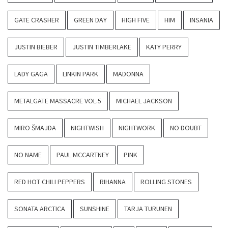
GATE CRASHER
GREEN DAY
HIGH FIVE
HIM
INSANIA
JUSTIN BIEBER
JUSTIN TIMBERLAKE
KATY PERRY
LADY GAGA
LINKIN PARK
MADONNA
METALGATE MASSACRE VOL.5
MICHAEL JACKSON
MIRO ŠMAJDA
NIGHTWISH
NIGHTWORK
NO DOUBT
NO NAME
PAUL MCCARTNEY
PINK
RED HOT CHILI PEPPERS
RIHANNA
ROLLING STONES
SONATA ARCTICA
SUNSHINE
TARJA TURUNEN