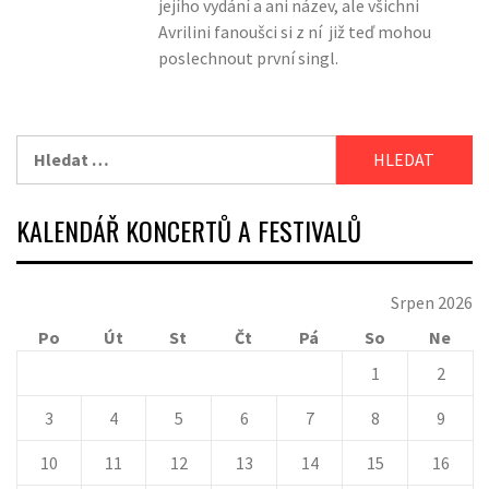
jejího vydání a ani název, ale všichni
Avrilini fanoušci si z ní již teď mohou
poslechnout první singl.
Vyhledávání
KALENDÁŘ KONCERTŮ A FESTIVALŮ
Srpen 2026
Po
Út
St
Čt
Pá
So
Ne
1
2
3
4
5
6
7
8
9
10
11
12
13
14
15
16