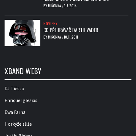
BY
MIŇONKA
9.7.2014
/
NOVINKY
CD PŘEHRÁVAČ DARTH VADER
BY
MIŇONKA
10.11.2011
/
XBAND WEBY
DJ Tiësto
Enrique Iglesias
Ewa Farna
Horkýže slíže
Justin Bieber