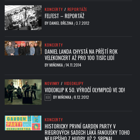
KONCERTY
/
REPORTÁŽE
FELFEST – REPORTÁŽ
BY
DANIEL BŘEZINA
3.7.2012
/
KONCERTY
DANIEL LANDA CHYSTÁ NA PŘÍŠTÍ ROK
VELEKONCERT AŽ PRO 100 TISÍC LIDÍ
BY
MIŇONKA
14.11.2014
/
NOVINKY
/
VIDEOKLIPY
VIDEOKLIP K 50. VÝROČÍ OLYMPICŮ VE 3D!
BY
MIŇONKA
8.12.2012
/
KONCERTY
HISTORICKY PRVNÍ GARDEN PARTY V
RIEGROVÝCH SADECH LÁKÁ FANOUŠKY TOHO
NEJLEPŠÍHO Z HUDBY JIŽ 2. SRPNA!