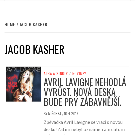
HOME
JACOB KASHER
JACOB KASHER
ALBA A SINGLY
/
NOVINKY
AVRIL LAVIGNE NEHODLÁ
VYRŮST. NOVÁ DESKA
BUDE PRÝ ZÁBAVNĚJŠÍ.
BY
MIŇONKA
10.4.2013
/
Zpěvačka Avril Lavigne se vrací s novou
desku! Zatím nebyl oznámen ani datum