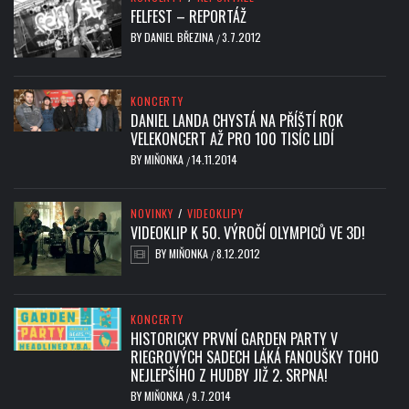
FELFEST – REPORTÁŽ
BY
DANIEL BŘEZINA
3.7.2012
/
KONCERTY
DANIEL LANDA CHYSTÁ NA PŘÍŠTÍ ROK
VELEKONCERT AŽ PRO 100 TISÍC LIDÍ
BY
MIŇONKA
14.11.2014
/
NOVINKY
/
VIDEOKLIPY
VIDEOKLIP K 50. VÝROČÍ OLYMPICŮ VE 3D!
BY
MIŇONKA
8.12.2012
/
KONCERTY
HISTORICKY PRVNÍ GARDEN PARTY V
RIEGROVÝCH SADECH LÁKÁ FANOUŠKY TOHO
NEJLEPŠÍHO Z HUDBY JIŽ 2. SRPNA!
BY
MIŇONKA
9.7.2014
/