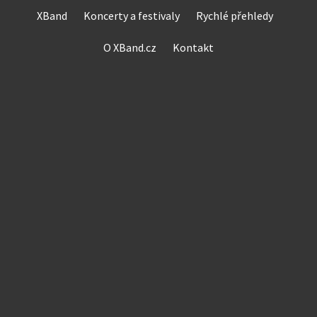
Skip
XBand
Koncerty a festivaly
Rychlé přehledy
to
content
O XBand.cz
Kontakt