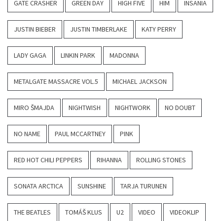
GATE CRASHER
GREEN DAY
HIGH FIVE
HIM
INSANIA
JUSTIN BIEBER
JUSTIN TIMBERLAKE
KATY PERRY
LADY GAGA
LINKIN PARK
MADONNA
METALGATE MASSACRE VOL.5
MICHAEL JACKSON
MIRO ŠMAJDA
NIGHTWISH
NIGHTWORK
NO DOUBT
NO NAME
PAUL MCCARTNEY
PINK
RED HOT CHILI PEPPERS
RIHANNA
ROLLING STONES
SONATA ARCTICA
SUNSHINE
TARJA TURUNEN
THE BEATLES
TOMÁŠ KLUS
U2
VIDEO
VIDEOKLIP