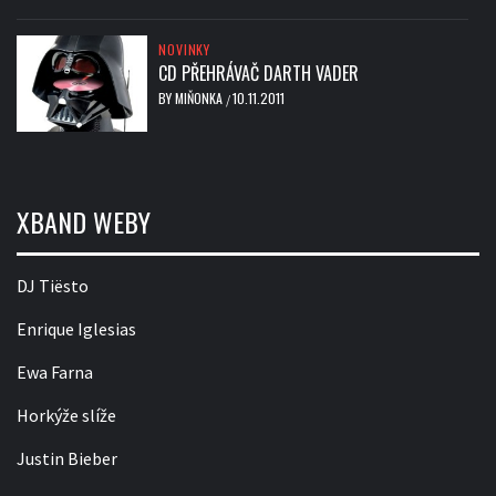
NOVINKY
CD PŘEHRÁVAČ DARTH VADER
BY
MIŇONKA
10.11.2011
/
XBAND WEBY
DJ Tiësto
Enrique Iglesias
Ewa Farna
Horkýže slíže
Justin Bieber