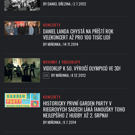
BY
DANIEL BŘEZINA
3.7.2012
/
KONCERTY
DANIEL LANDA CHYSTÁ NA PŘÍŠTÍ ROK
VELEKONCERT AŽ PRO 100 TISÍC LIDÍ
BY
MIŇONKA
14.11.2014
/
NOVINKY
/
VIDEOKLIPY
VIDEOKLIP K 50. VÝROČÍ OLYMPICŮ VE 3D!
BY
MIŇONKA
8.12.2012
/
KONCERTY
HISTORICKY PRVNÍ GARDEN PARTY V
RIEGROVÝCH SADECH LÁKÁ FANOUŠKY TOHO
NEJLEPŠÍHO Z HUDBY JIŽ 2. SRPNA!
BY
MIŇONKA
9.7.2014
/