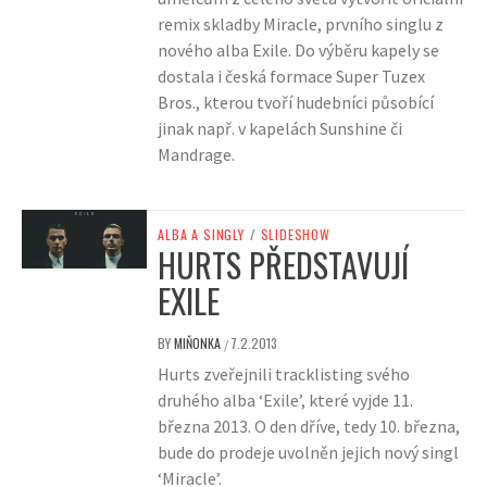
remix skladby Miracle, prvního singlu z
nového alba Exile. Do výběru kapely se
dostala i česká formace Super Tuzex
Bros., kterou tvoří hudebníci působící
jinak např. v kapelách Sunshine či
Mandrage.
ALBA A SINGLY
/
SLIDESHOW
HURTS PŘEDSTAVUJÍ
EXILE
BY
MIŇONKA
7.2.2013
/
Hurts zveřejnili tracklisting svého
druhého alba ‘Exile’, které vyjde 11.
března 2013. O den dříve, tedy 10. března,
bude do prodeje uvolněn jejich nový singl
‘Miracle’.