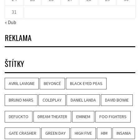
31
« Dub
REKLAMA
ŠTÍTKY
AVRIL LAVIGNE
BEYONCÉ
BLACK EYED PEAS
BRUNO MARS
COLDPLAY
DANIEL LANDA
DAVID BOWIE
DEFUCKTO
DREAM THEATER
EMINEM
FOO FIGHTERS
GATE CRASHER
GREEN DAY
HIGH FIVE
HIM
INSANIA