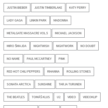
JUSTIN BIEBER
JUSTIN TIMBERLAKE
KATY PERRY
LADY GAGA
LINKIN PARK
MADONNA
METALGATE MASSACRE VOL.5
MICHAEL JACKSON
MIRO ŠMAJDA
NIGHTWISH
NIGHTWORK
NO DOUBT
NO NAME
PAUL MCCARTNEY
PINK
RED HOT CHILI PEPPERS
RIHANNA
ROLLING STONES
SONATA ARCTICA
SUNSHINE
TARJA TURUNEN
THE BEATLES
TOMÁŠ KLUS
U2
VIDEO
VIDEOKLIP