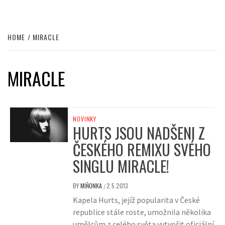
HOME
MIRACLE
MIRACLE
NOVINKY
HURTS JSOU NADŠENI Z
ČESKÉHO REMIXU SVÉHO
SINGLU MIRACLE!
BY
MIŇONKA
2.5.2013
/
Kapela Hurts, jejíž popularita v České
republice stále roste, umožnila několika
umělcům z celého světa vytvořit oficiální