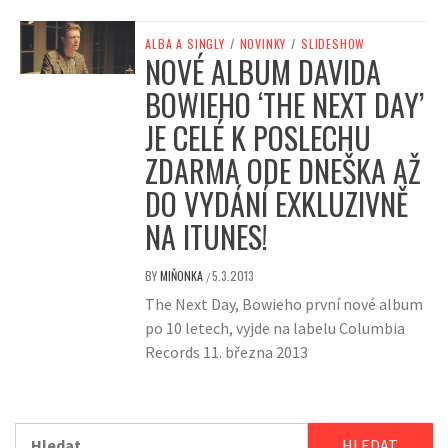
ALBA A SINGLY
/
NOVINKY
/
SLIDESHOW
NOVÉ ALBUM DAVIDA
BOWIEHO ‘THE NEXT DAY’
JE CELÉ K POSLECHU
ZDARMA ODE DNEŠKA AŽ
DO VYDÁNÍ EXKLUZIVNĚ
NA ITUNES!
BY
MIŇONKA
5.3.2013
/
The Next Day, Bowieho první nové album
po 10 letech, vyjde na labelu Columbia
Records 11. března 2013
Vyhledávání