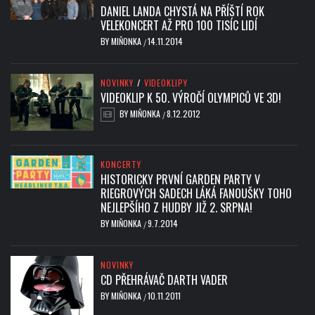
DANIEL LANDA CHYSTÁ NA PŘÍŠTÍ ROK
VELEKONCERT AŽ PRO 100 TISÍC LIDÍ
BY
MIŇONKA
14.11.2014
/
NOVINKY
/
VIDEOKLIPY
VIDEOKLIP K 50. VÝROČÍ OLYMPICŮ VE 3D!
BY
MIŇONKA
8.12.2012
/
KONCERTY
HISTORICKY PRVNÍ GARDEN PARTY V
RIEGROVÝCH SADECH LÁKÁ FANOUŠKY TOHO
NEJLEPŠÍHO Z HUDBY JIŽ 2. SRPNA!
BY
MIŇONKA
9.7.2014
/
NOVINKY
CD PŘEHRÁVAČ DARTH VADER
BY
MIŇONKA
10.11.2011
/