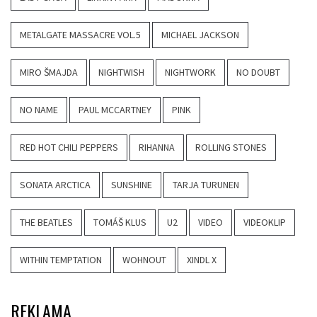
METALGATE MASSACRE VOL.5
MICHAEL JACKSON
MIRO ŠMAJDA
NIGHTWISH
NIGHTWORK
NO DOUBT
NO NAME
PAUL MCCARTNEY
PINK
RED HOT CHILI PEPPERS
RIHANNA
ROLLING STONES
SONATA ARCTICA
SUNSHINE
TARJA TURUNEN
THE BEATLES
TOMÁŠ KLUS
U2
VIDEO
VIDEOKLIP
WITHIN TEMPTATION
WOHNOUT
XINDL X
REKLAMA