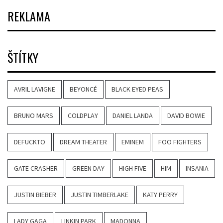
REKLAMA
ŠTÍTKY
AVRIL LAVIGNE
BEYONCÉ
BLACK EYED PEAS
BRUNO MARS
COLDPLAY
DANIEL LANDA
DAVID BOWIE
DEFUCKTO
DREAM THEATER
EMINEM
FOO FIGHTERS
GATE CRASHER
GREEN DAY
HIGH FIVE
HIM
INSANIA
JUSTIN BIEBER
JUSTIN TIMBERLAKE
KATY PERRY
LADY GAGA
LINKIN PARK
MADONNA