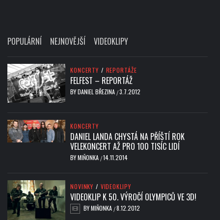
POPULÁRNÍ
NEJNOVĚJŠÍ
VIDEOKLIPY
KONCERTY
/
REPORTÁŽE
FELFEST – REPORTÁŽ
BY
DANIEL BŘEZINA
3.7.2012
/
KONCERTY
DANIEL LANDA CHYSTÁ NA PŘÍŠTÍ ROK
VELEKONCERT AŽ PRO 100 TISÍC LIDÍ
BY
MIŇONKA
14.11.2014
/
NOVINKY
/
VIDEOKLIPY
VIDEOKLIP K 50. VÝROČÍ OLYMPICŮ VE 3D!
BY
MIŇONKA
8.12.2012
/