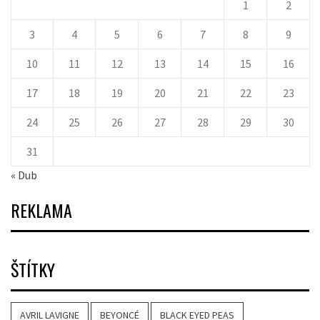
1
2
3
4
5
6
7
8
9
10
11
12
13
14
15
16
17
18
19
20
21
22
23
24
25
26
27
28
29
30
31
« Dub
REKLAMA
ŠTÍTKY
AVRIL LAVIGNE
BEYONCÉ
BLACK EYED PEAS