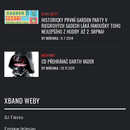
KONCERTY
HISTORICKY PRVNÍ GARDEN PARTY V
RIEGROVÝCH SADECH LÁKÁ FANOUŠKY TOHO
NEJLEPŠÍHO Z HUDBY JIŽ 2. SRPNA!
BY
MIŇONKA
9.7.2014
/
NOVINKY
CD PŘEHRÁVAČ DARTH VADER
BY
MIŇONKA
10.11.2011
/
XBAND WEBY
DJ Tiësto
Enrique Iglesias