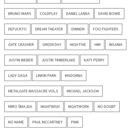
BRUNO MARS
COLDPLAY
DANIEL LANDA
DAVID BOWIE
DEFUCKTO
DREAM THEATER
EMINEM
FOO FIGHTERS
GATE CRASHER
GREEN DAY
HIGH FIVE
HIM
INSANIA
JUSTIN BIEBER
JUSTIN TIMBERLAKE
KATY PERRY
LADY GAGA
LINKIN PARK
MADONNA
METALGATE MASSACRE VOL.5
MICHAEL JACKSON
MIRO ŠMAJDA
NIGHTWISH
NIGHTWORK
NO DOUBT
NO NAME
PAUL MCCARTNEY
PINK