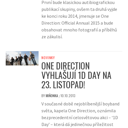
První bude klasickou autibiografickou
publikací skupiny, ovšem ta druhá vyjde
ke konci roku 2014, jmenuje se One
Direction: Official Annual 2015 a bude
obsahovat mnoho fotografií a příběhů
ze zákulisí.
NOVINKY
ONE DIRECTION
VYHLAŠUJÍ 1D DAY NA
23. LISTOPAD!
BY
MIŇONKA
10.10.2013
/
V současné době nejoblíbenější boyband
světa, kapela One Direction, oznámila
bezprecedentní celosvětovou akci – ‘1D
Day’ – která dá jedinečnou příležitost