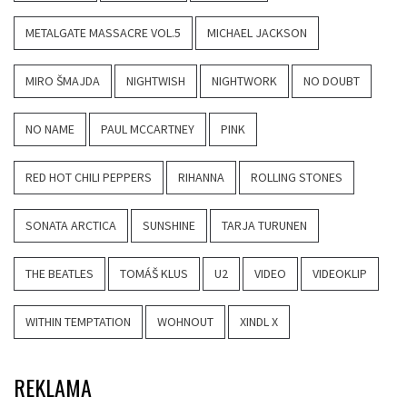
METALGATE MASSACRE VOL.5
MICHAEL JACKSON
MIRO ŠMAJDA
NIGHTWISH
NIGHTWORK
NO DOUBT
NO NAME
PAUL MCCARTNEY
PINK
RED HOT CHILI PEPPERS
RIHANNA
ROLLING STONES
SONATA ARCTICA
SUNSHINE
TARJA TURUNEN
THE BEATLES
TOMÁŠ KLUS
U2
VIDEO
VIDEOKLIP
WITHIN TEMPTATION
WOHNOUT
XINDL X
REKLAMA