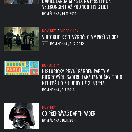
DANIEL LANDA CHYSTÁ NA PŘÍŠTÍ ROK
VELEKONCERT AŽ PRO 100 TISÍC LIDÍ
BY
MIŇONKA
14.11.2014
/
NOVINKY
/
VIDEOKLIPY
VIDEOKLIP K 50. VÝROČÍ OLYMPICŮ VE 3D!
BY
MIŇONKA
8.12.2012
/
KONCERTY
HISTORICKY PRVNÍ GARDEN PARTY V
RIEGROVÝCH SADECH LÁKÁ FANOUŠKY TOHO
NEJLEPŠÍHO Z HUDBY JIŽ 2. SRPNA!
BY
MIŇONKA
9.7.2014
/
NOVINKY
CD PŘEHRÁVAČ DARTH VADER
BY
MIŇONKA
10.11.2011
/