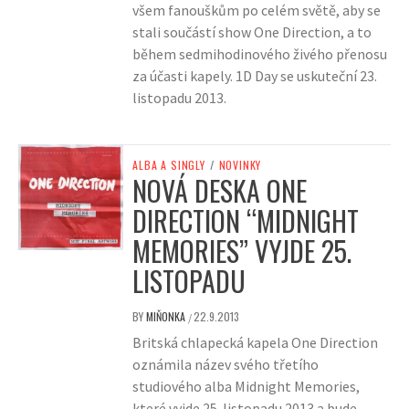
všem fanouškům po celém světě, aby se
stali součástí show One Direction, a to
během sedmihodinového živého přenosu
za účasti kapely. 1D Day se uskuteční 23.
listopadu 2013.
ALBA A SINGLY
/
NOVINKY
NOVÁ DESKA ONE
DIRECTION “MIDNIGHT
MEMORIES” VYJDE 25.
LISTOPADU
BY
MIŇONKA
22.9.2013
/
Britská chlapecká kapela One Direction
oznámila název svého třetího
studiového alba Midnight Memories,
které vyjde 25. listopadu 2013 a bude