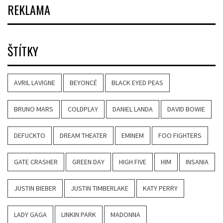
REKLAMA
ŠTÍTKY
AVRIL LAVIGNE
BEYONCÉ
BLACK EYED PEAS
BRUNO MARS
COLDPLAY
DANIEL LANDA
DAVID BOWIE
DEFUCKTO
DREAM THEATER
EMINEM
FOO FIGHTERS
GATE CRASHER
GREEN DAY
HIGH FIVE
HIM
INSANIA
JUSTIN BIEBER
JUSTIN TIMBERLAKE
KATY PERRY
LADY GAGA
LINKIN PARK
MADONNA