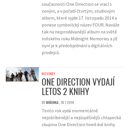
současnosti One Direction se vrací s
novým, a v pořadí čtvrtým, studiovým
albem, které vyjde 17. listopadu 2014 a
ponese symbolický název FOUR. Naváže
tak na nejprodávanější album na světě
loňského roku Midnight Memories a již
nyní je k předobjednání u digitálních
prodejců.
NOVINKY
ONE DIRECTION VYDAJÍ
LETOS 2 KNIHY
BY
MIŇONKA
18.1.2014
/
Tento rok vydá momentálně
nejoblíbenější a nejúspěšnější chlapecká
skupina One Direction hned dvě knihy.