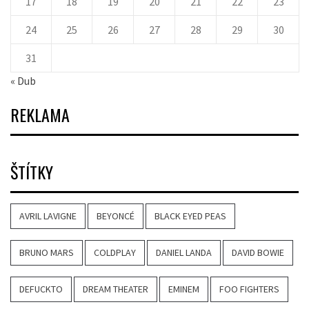
17
18
19
20
21
22
23
24
25
26
27
28
29
30
31
« Dub
REKLAMA
ŠTÍTKY
AVRIL LAVIGNE
BEYONCÉ
BLACK EYED PEAS
BRUNO MARS
COLDPLAY
DANIEL LANDA
DAVID BOWIE
DEFUCKTO
DREAM THEATER
EMINEM
FOO FIGHTERS