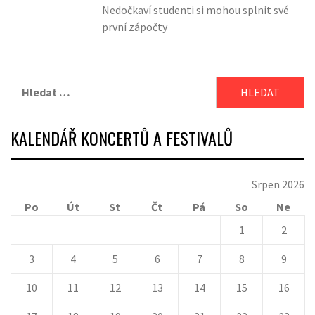
Nedočkaví studenti si mohou splnit své
první zápočty
Vyhledávání
KALENDÁŘ KONCERTŮ A FESTIVALŮ
Srpen 2026
Po
Út
St
Čt
Pá
So
Ne
1
2
3
4
5
6
7
8
9
10
11
12
13
14
15
16