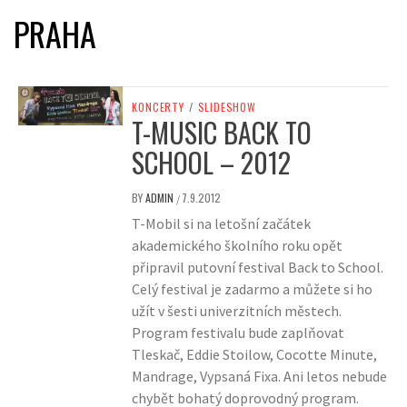
PRAHA
KONCERTY
/
SLIDESHOW
T-MUSIC BACK TO
SCHOOL – 2012
BY
ADMIN
7.9.2012
/
T-Mobil si na letošní začátek
akademického školního roku opět
připravil putovní festival Back to School.
Celý festival je zadarmo a můžete si ho
užít v šesti univerzitních městech.
Program festivalu bude zaplňovat
Tleskač, Eddie Stoilow, Cocotte Minute,
Mandrage, Vypsaná Fixa. Ani letos nebude
chybět bohatý doprovodný program.