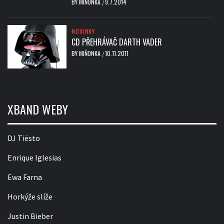
BY
MIŇONKA
9.7.2014
/
NOVINKY
CD PŘEHRÁVAČ DARTH VADER
BY
MIŇONKA
10.11.2011
/
XBAND WEBY
DJ Tiësto
Enrique Iglesias
Ewa Farna
Horkýže slíže
Justin Bieber