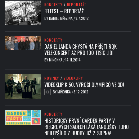
KONCERTY
/
REPORTÁŽE
FELFEST – REPORTÁŽ
BY
DANIEL BŘEZINA
3.7.2012
/
KONCERTY
DANIEL LANDA CHYSTÁ NA PŘÍŠTÍ ROK
VELEKONCERT AŽ PRO 100 TISÍC LIDÍ
BY
MIŇONKA
14.11.2014
/
NOVINKY
/
VIDEOKLIPY
VIDEOKLIP K 50. VÝROČÍ OLYMPICŮ VE 3D!
BY
MIŇONKA
8.12.2012
/
KONCERTY
HISTORICKY PRVNÍ GARDEN PARTY V
RIEGROVÝCH SADECH LÁKÁ FANOUŠKY TOHO
NEJLEPŠÍHO Z HUDBY JIŽ 2. SRPNA!