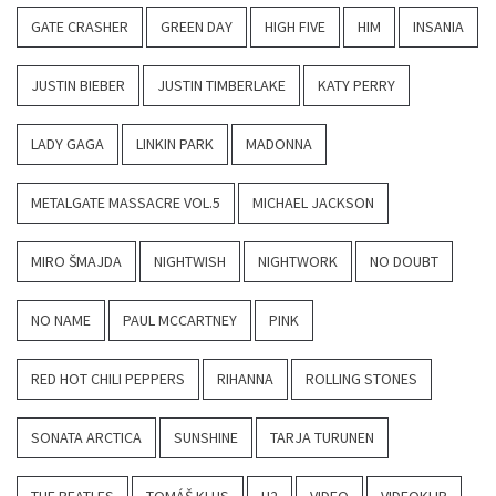
GATE CRASHER
GREEN DAY
HIGH FIVE
HIM
INSANIA
JUSTIN BIEBER
JUSTIN TIMBERLAKE
KATY PERRY
LADY GAGA
LINKIN PARK
MADONNA
METALGATE MASSACRE VOL.5
MICHAEL JACKSON
MIRO ŠMAJDA
NIGHTWISH
NIGHTWORK
NO DOUBT
NO NAME
PAUL MCCARTNEY
PINK
RED HOT CHILI PEPPERS
RIHANNA
ROLLING STONES
SONATA ARCTICA
SUNSHINE
TARJA TURUNEN