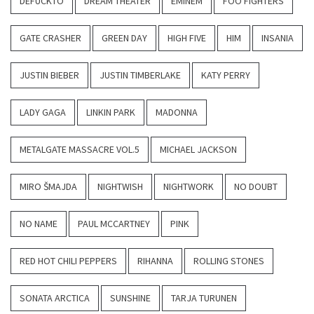
DEFUCKTO
DREAM THEATER
EMINEM
FOO FIGHTERS
GATE CRASHER
GREEN DAY
HIGH FIVE
HIM
INSANIA
JUSTIN BIEBER
JUSTIN TIMBERLAKE
KATY PERRY
LADY GAGA
LINKIN PARK
MADONNA
METALGATE MASSACRE VOL.5
MICHAEL JACKSON
MIRO ŠMAJDA
NIGHTWISH
NIGHTWORK
NO DOUBT
NO NAME
PAUL MCCARTNEY
PINK
RED HOT CHILI PEPPERS
RIHANNA
ROLLING STONES
SONATA ARCTICA
SUNSHINE
TARJA TURUNEN