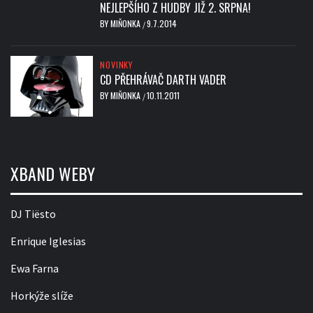
NEJLEPŠÍHO Z HUDBY JIŽ 2. SRPNA!
BY
MIŇONKA
9.7.2014
/
NOVINKY
CD PŘEHRÁVAČ DARTH VADER
BY
MIŇONKA
10.11.2011
/
XBAND WEBY
DJ Tiësto
Enrique Iglesias
Ewa Farna
Horkýže slíže