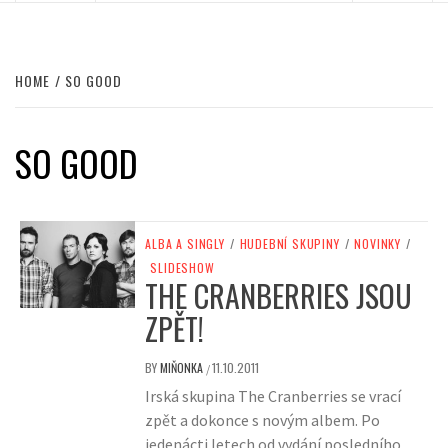
HOME
SO GOOD
SO GOOD
ALBA A SINGLY
/
HUDEBNÍ SKUPINY
/
NOVINKY
/
SLIDESHOW
THE CRANBERRIES JSOU
ZPĚT!
BY
MIŇONKA
11.10.2011
/
Irská skupina The Cranberries se vrací
zpět a dokonce s novým albem. Po
jedenácti letech od vydání posledního