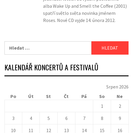
alba Wake Up and Smell the Coffee (2001)
spatří světlo světa novinka jménem
Roses. Nové CD vyjde 14. února 2012.
Vyhledávání
KALENDÁŘ KONCERTŮ A FESTIVALŮ
Srpen 2026
Po
Út
St
Čt
Pá
So
Ne
1
2
3
4
5
6
7
8
9
10
11
12
13
14
15
16