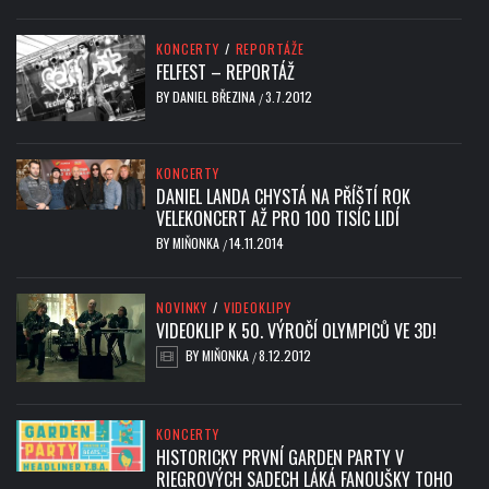
KONCERTY
/
REPORTÁŽE
FELFEST – REPORTÁŽ
BY
DANIEL BŘEZINA
3.7.2012
/
KONCERTY
DANIEL LANDA CHYSTÁ NA PŘÍŠTÍ ROK
VELEKONCERT AŽ PRO 100 TISÍC LIDÍ
BY
MIŇONKA
14.11.2014
/
NOVINKY
/
VIDEOKLIPY
VIDEOKLIP K 50. VÝROČÍ OLYMPICŮ VE 3D!
BY
MIŇONKA
8.12.2012
/
KONCERTY
HISTORICKY PRVNÍ GARDEN PARTY V
RIEGROVÝCH SADECH LÁKÁ FANOUŠKY TOHO