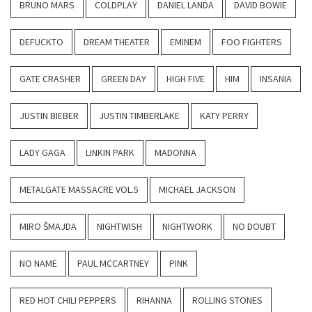
BRUNO MARS
COLDPLAY
DANIEL LANDA
DAVID BOWIE
DEFUCKTO
DREAM THEATER
EMINEM
FOO FIGHTERS
GATE CRASHER
GREEN DAY
HIGH FIVE
HIM
INSANIA
JUSTIN BIEBER
JUSTIN TIMBERLAKE
KATY PERRY
LADY GAGA
LINKIN PARK
MADONNA
METALGATE MASSACRE VOL.5
MICHAEL JACKSON
MIRO ŠMAJDA
NIGHTWISH
NIGHTWORK
NO DOUBT
NO NAME
PAUL MCCARTNEY
PINK
RED HOT CHILI PEPPERS
RIHANNA
ROLLING STONES