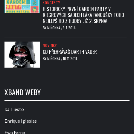
KONCERTY
HISTORICKY PRVNÍ GARDEN PARTY V
RIEGROVÝCH SADECH LÁKÁ FANOUŠKY TOHO
NEJLEPŠÍHO Z HUDBY JIŽ 2. SRPNA!
BY
MIŇONKA
9.7.2014
/
NOVINKY
CD PŘEHRÁVAČ DARTH VADER
BY
MIŇONKA
10.11.2011
/
XBAND WEBY
DJ Tiësto
Enrique Iglesias
Ewa Farna