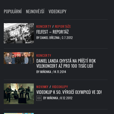
POPULÁRNÍ
NEJNOVĚJŠÍ
VIDEOKLIPY
KONCERTY
/
REPORTÁŽE
FELFEST – REPORTÁŽ
BY
DANIEL BŘEZINA
3.7.2012
/
KONCERTY
DANIEL LANDA CHYSTÁ NA PŘÍŠTÍ ROK
VELEKONCERT AŽ PRO 100 TISÍC LIDÍ
BY
MIŇONKA
14.11.2014
/
NOVINKY
/
VIDEOKLIPY
VIDEOKLIP K 50. VÝROČÍ OLYMPICŮ VE 3D!
BY
MIŇONKA
8.12.2012
/