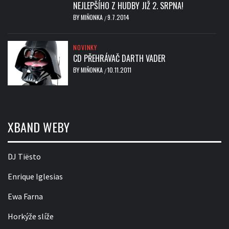
NEJLEPŠÍHO Z HUDBY JIŽ 2. SRPNA!
BY
MIŇONKA
9.7.2014
/
NOVINKY
CD PŘEHRÁVAČ DARTH VADER
BY
MIŇONKA
10.11.2011
/
XBAND WEBY
DJ Tiësto
Enrique Iglesias
Ewa Farna
Horkýže slíže