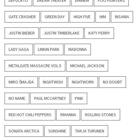
DEFUCKTO
DREAM THEATER
EMINEM
FOO FIGHTERS
GATE CRASHER
GREEN DAY
HIGH FIVE
HIM
INSANIA
JUSTIN BIEBER
JUSTIN TIMBERLAKE
KATY PERRY
LADY GAGA
LINKIN PARK
MADONNA
METALGATE MASSACRE VOL.5
MICHAEL JACKSON
MIRO ŠMAJDA
NIGHTWISH
NIGHTWORK
NO DOUBT
NO NAME
PAUL MCCARTNEY
PINK
RED HOT CHILI PEPPERS
RIHANNA
ROLLING STONES
SONATA ARCTICA
SUNSHINE
TARJA TURUNEN