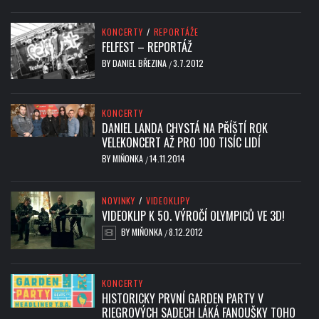
KONCERTY
/
REPORTÁŽE
FELFEST – REPORTÁŽ
BY
DANIEL BŘEZINA
3.7.2012
/
KONCERTY
DANIEL LANDA CHYSTÁ NA PŘÍŠTÍ ROK
VELEKONCERT AŽ PRO 100 TISÍC LIDÍ
BY
MIŇONKA
14.11.2014
/
NOVINKY
/
VIDEOKLIPY
VIDEOKLIP K 50. VÝROČÍ OLYMPICŮ VE 3D!
BY
MIŇONKA
8.12.2012
/
KONCERTY
HISTORICKY PRVNÍ GARDEN PARTY V
RIEGROVÝCH SADECH LÁKÁ FANOUŠKY TOHO