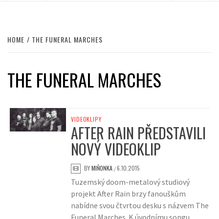
HOME
THE FUNERAL MARCHES
THE FUNERAL MARCHES
VIDEOKLIPY
AFTER RAIN PŘEDSTAVILI
NOVÝ VIDEOKLIP
BY
MIŇONKA
6.10.2015
/
Tuzemský doom-metalový studiový
projekt After Rain brzy fanouškům
nabídne svou čtvrtou desku s názvem The
Funeral Marches. K úvodnímu songu