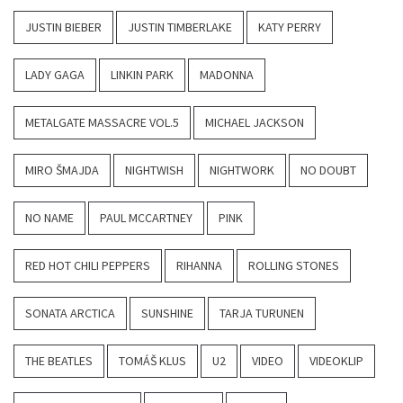
JUSTIN BIEBER
JUSTIN TIMBERLAKE
KATY PERRY
LADY GAGA
LINKIN PARK
MADONNA
METALGATE MASSACRE VOL.5
MICHAEL JACKSON
MIRO ŠMAJDA
NIGHTWISH
NIGHTWORK
NO DOUBT
NO NAME
PAUL MCCARTNEY
PINK
RED HOT CHILI PEPPERS
RIHANNA
ROLLING STONES
SONATA ARCTICA
SUNSHINE
TARJA TURUNEN
THE BEATLES
TOMÁŠ KLUS
U2
VIDEO
VIDEOKLIP