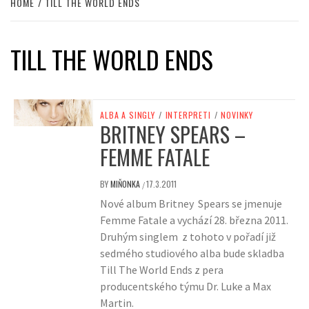
HOME
TILL THE WORLD ENDS
TILL THE WORLD ENDS
ALBA A SINGLY
/
INTERPRETI
/
NOVINKY
BRITNEY SPEARS –
FEMME FATALE
BY
MIŇONKA
17.3.2011
/
Nové album Britney Spears se jmenuje
Femme Fatale a vychází 28. března 2011.
Druhým singlem z tohoto v pořadí již
sedmého studiového alba bude skladba
Till The World Ends z pera
producentského týmu Dr. Luke a Max
Martin.