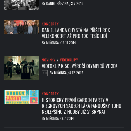
BY
DANIEL BŘEZINA
3.7.2012
/
KONCERTY
DANIEL LANDA CHYSTÁ NA PŘÍŠTÍ ROK
VELEKONCERT AŽ PRO 100 TISÍC LIDÍ
BY
MIŇONKA
14.11.2014
/
NOVINKY
/
VIDEOKLIPY
VIDEOKLIP K 50. VÝROČÍ OLYMPICŮ VE 3D!
BY
MIŇONKA
8.12.2012
/
KONCERTY
HISTORICKY PRVNÍ GARDEN PARTY V
RIEGROVÝCH SADECH LÁKÁ FANOUŠKY TOHO
NEJLEPŠÍHO Z HUDBY JIŽ 2. SRPNA!
BY
MIŇONKA
9.7.2014
/