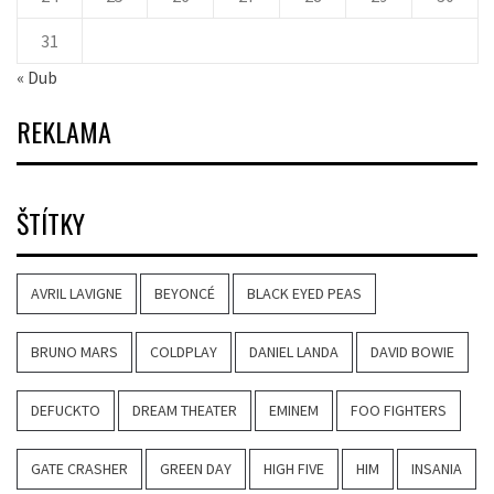
31
« Dub
REKLAMA
ŠTÍTKY
AVRIL LAVIGNE
BEYONCÉ
BLACK EYED PEAS
BRUNO MARS
COLDPLAY
DANIEL LANDA
DAVID BOWIE
DEFUCKTO
DREAM THEATER
EMINEM
FOO FIGHTERS
GATE CRASHER
GREEN DAY
HIGH FIVE
HIM
INSANIA