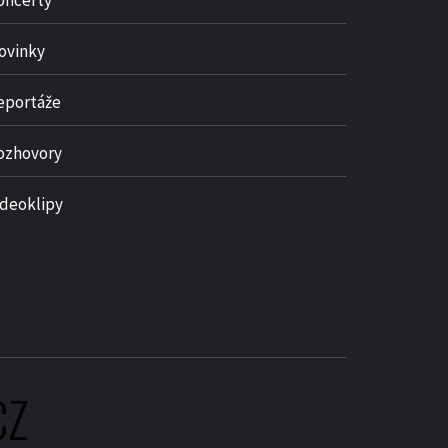
oncerty
ovinky
eportáže
ozhovory
ideoklipy
CZ