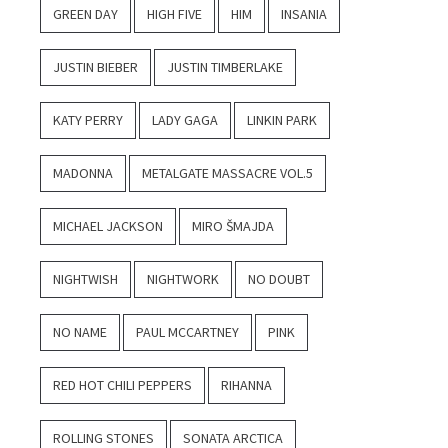
GREEN DAY
HIGH FIVE
HIM
INSANIA
JUSTIN BIEBER
JUSTIN TIMBERLAKE
KATY PERRY
LADY GAGA
LINKIN PARK
MADONNA
METALGATE MASSACRE VOL.5
MICHAEL JACKSON
MIRO ŠMAJDA
NIGHTWISH
NIGHTWORK
NO DOUBT
NO NAME
PAUL MCCARTNEY
PINK
RED HOT CHILI PEPPERS
RIHANNA
ROLLING STONES
SONATA ARCTICA