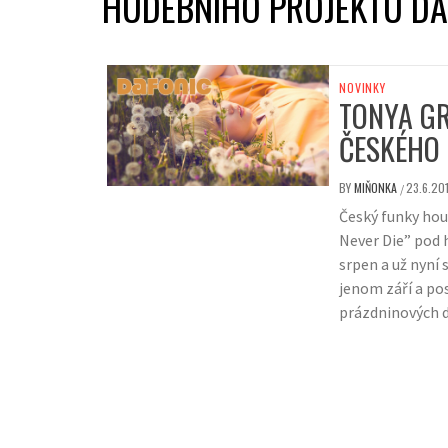
HUDEBNÍHO PROJEKTU DA
NOVINKY
TONYA GR
ČESKÉHO
BY
MIŇONKA
23.6.20
/
Český funky hou
Never Die” pod 
srpen a už nyní
jenom září a po
prázdninových 