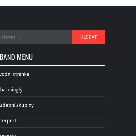
yhledávání
BAND MENU
vodní stránka
ba a singly
udební skupiny
nterpreti