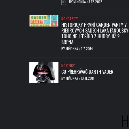
BY
MIŇONKA
8.12.2012
/
KONCERTY
HISTORICKY PRVNÍ GARDEN PARTY V
RIEGROVÝCH SADECH LÁKÁ FANOUŠKY
TOHO NEJLEPŠÍHO Z HUDBY JIŽ 2.
SRPNA!
BY
MIŇONKA
9.7.2014
/
NOVINKY
CD PŘEHRÁVAČ DARTH VADER
BY
MIŇONKA
10.11.2011
/
H