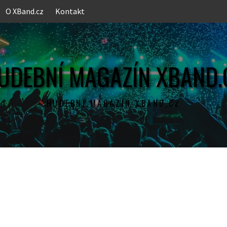
O XBand.cz
Kontakt
UDEBNÍ MAGAZÍN XBAND.
HUDEBNÍ MAGAZÍN XBAND.CZ