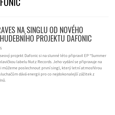
FONIC
AVES NA SINGLU OD NOVÉHO
 HUDEBNÍHO PROJEKTU DAFONIC
15
seový projekt Dafonic si na slunné léto připravil EP “Summer
hlavičkou labelu Nutz Records. Jeho vydání se připravuje na
 si můžeme poslechnout první singl, který letní atmosférou
sluchačům dává energii pro co nejdokonalejší zážitek z
dnů.