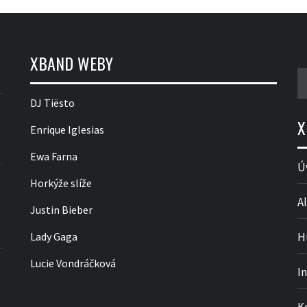
XBAND WEBY
V
DJ Tiësto
X
Enrique Iglesias
Ewa Farna
Ú
Horkýže slíže
Al
Justin Bieber
Lady Gaga
H
Lucie Vondráčková
I