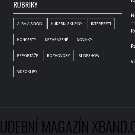
K
RUBRIKY
N
ALBA A SINGLY
HUDEBNÍ SKUPINY
INTERPRETI
R
KONCERTY
NEZAŘAZENÉ
NOVINKY
R
REPORTÁŽE
ROZHOVORY
SLIDESHOW
V
VIDEOKLIPY
UDEBNÍ MAGAZÍN XBAND.