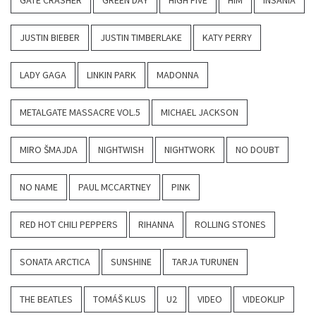
GATE CRASHER
GREEN DAY
HIGH FIVE
HIM
INSANIA
JUSTIN BIEBER
JUSTIN TIMBERLAKE
KATY PERRY
LADY GAGA
LINKIN PARK
MADONNA
METALGATE MASSACRE VOL.5
MICHAEL JACKSON
MIRO ŠMAJDA
NIGHTWISH
NIGHTWORK
NO DOUBT
NO NAME
PAUL MCCARTNEY
PINK
RED HOT CHILI PEPPERS
RIHANNA
ROLLING STONES
SONATA ARCTICA
SUNSHINE
TARJA TURUNEN
THE BEATLES
TOMÁŠ KLUS
U2
VIDEO
VIDEOKLIP