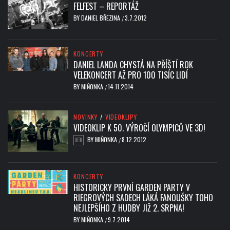
FELFEST – REPORTÁŽ
BY
DANIEL BŘEZINA
3.7.2012
/
KONCERTY
DANIEL LANDA CHYSTÁ NA PŘÍŠTÍ ROK
VELEKONCERT AŽ PRO 100 TISÍC LIDÍ
BY
MIŇONKA
14.11.2014
/
NOVINKY
/
VIDEOKLIPY
VIDEOKLIP K 50. VÝROČÍ OLYMPICŮ VE 3D!
BY
MIŇONKA
8.12.2012
/
KONCERTY
HISTORICKY PRVNÍ GARDEN PARTY V
RIEGROVÝCH SADECH LÁKÁ FANOUŠKY TOHO
NEJLEPŠÍHO Z HUDBY JIŽ 2. SRPNA!
BY
MIŇONKA
9.7.2014
/