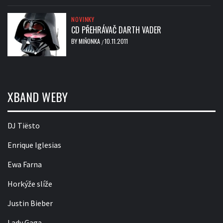
NOVINKY
CD PŘEHRÁVAČ DARTH VADER
BY
MIŇONKA
10.11.2011
/
XBAND WEBY
DJ Tiësto
Enrique Iglesias
Ewa Farna
Horkýže slíže
Justin Bieber
Lady Gaga