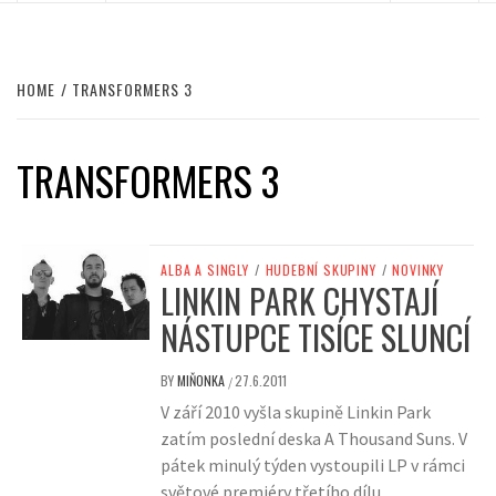
HOME
TRANSFORMERS 3
TRANSFORMERS 3
ALBA A SINGLY
/
HUDEBNÍ SKUPINY
/
NOVINKY
LINKIN PARK CHYSTAJÍ
NÁSTUPCE TISÍCE SLUNCÍ
BY
MIŇONKA
27.6.2011
/
V září 2010 vyšla skupině Linkin Park
zatím poslední deska A Thousand Suns. V
pátek minulý týden vystoupili LP v rámci
světové premiéry třetího dílu