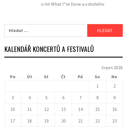
o hit What I“ve Done a u druhého
Vyhledávání
KALENDÁŘ KONCERTŮ A FESTIVALŮ
Srpen 2026
Po
Út
St
Čt
Pá
So
Ne
1
2
3
4
5
6
7
8
9
10
11
12
13
14
15
16
17
18
19
20
21
22
23