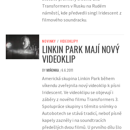
Transformers v Rusku na Rudém
náměstí, kde předvedli singl Iridescent z
filmového soundracku.
NOVINKY
/
VIDEOKLIPY
LINKIN PARK MAJÍ NOVÝ
VIDEOKLIP
BY
MIŇONKA
6.6.2011
/
Americká skupina Linkin Park během
víkendu zveřejnila nový videoklip k písni
Iridescent. Ve videoklipu se objevují i
záběry z nového filmu Transformers 3.
Spolupráce skupiny s těmito snímky o
Autobotech se stává tradicí, neboť písně
kapely zazněly i na soundtracích
předešlých dvou filmů. U prvního dílu šlo