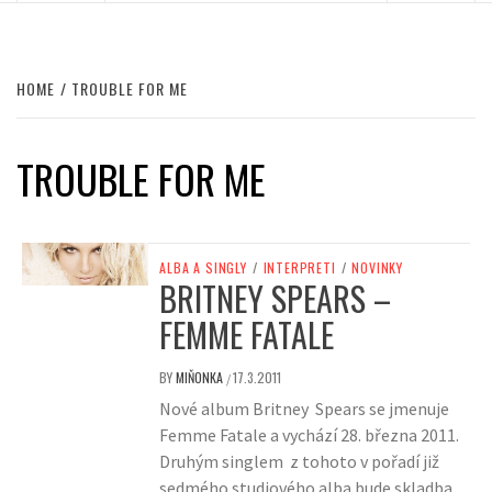
HOME
TROUBLE FOR ME
TROUBLE FOR ME
ALBA A SINGLY
/
INTERPRETI
/
NOVINKY
BRITNEY SPEARS –
FEMME FATALE
BY
MIŇONKA
17.3.2011
/
Nové album Britney Spears se jmenuje
Femme Fatale a vychází 28. března 2011.
Druhým singlem z tohoto v pořadí již
sedmého studiového alba bude skladba