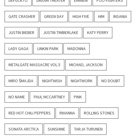
DEFUCKTO
DREAM THEATER
EMINEM
FOO FIGHTERS
GATE CRASHER
GREEN DAY
HIGH FIVE
HIM
INSANIA
JUSTIN BIEBER
JUSTIN TIMBERLAKE
KATY PERRY
LADY GAGA
LINKIN PARK
MADONNA
METALGATE MASSACRE VOL.5
MICHAEL JACKSON
MIRO ŠMAJDA
NIGHTWISH
NIGHTWORK
NO DOUBT
NO NAME
PAUL MCCARTNEY
PINK
RED HOT CHILI PEPPERS
RIHANNA
ROLLING STONES
SONATA ARCTICA
SUNSHINE
TARJA TURUNEN