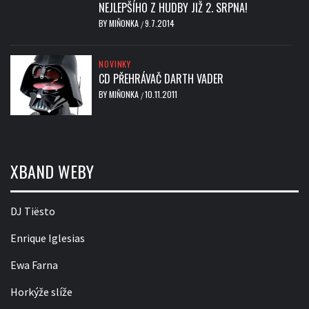
NEJLEPŠÍHO Z HUDBY JIŽ 2. SRPNA!
BY
MIŇONKA
9.7.2014
/
NOVINKY
CD PŘEHRÁVAČ DARTH VADER
BY
MIŇONKA
10.11.2011
/
XBAND WEBY
DJ Tiësto
Enrique Iglesias
Ewa Farna
Horkýže slíže