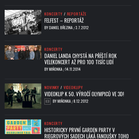
KONCERTY
/
REPORTÁŽE
FELFEST – REPORTÁŽ
BY
DANIEL BŘEZINA
3.7.2012
/
KONCERTY
DANIEL LANDA CHYSTÁ NA PŘÍŠTÍ ROK
VELEKONCERT AŽ PRO 100 TISÍC LIDÍ
BY
MIŇONKA
14.11.2014
/
NOVINKY
/
VIDEOKLIPY
VIDEOKLIP K 50. VÝROČÍ OLYMPICŮ VE 3D!
BY
MIŇONKA
8.12.2012
/
KONCERTY
HISTORICKY PRVNÍ GARDEN PARTY V
RIEGROVÝCH SADECH LÁKÁ FANOUŠKY TOHO