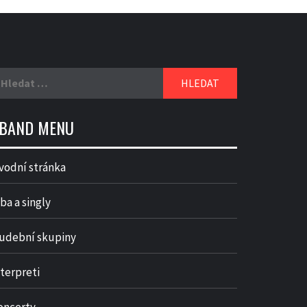
yhledávání
BAND MENU
vodní stránka
ba a singly
udební skupiny
nterpreti