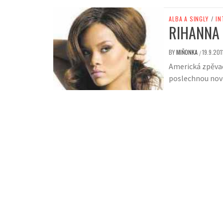
ALBA A SINGLY
/
IN
RIHANNA
BY
MIŇONKA
19.9.201
/
Americká zpěvačk
poslechnou nové