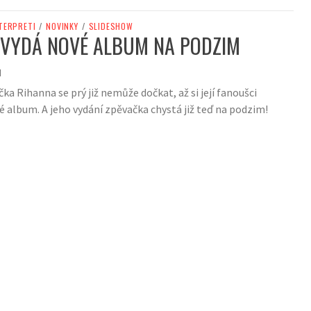
TERPRETI
/
NOVINKY
/
SLIDESHOW
 VYDÁ NOVÉ ALBUM NA PODZIM
1
a Rihanna se prý již nemůže dočkat, až si její fanoušci
 album. A jeho vydání zpěvačka chystá již teď na podzim!