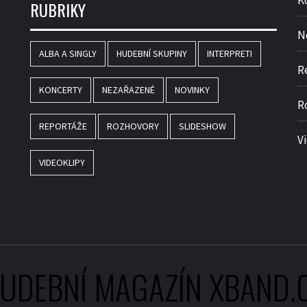
K
RUBRIKY
N
ALBA A SINGLY
HUDEBNÍ SKUPINY
INTERPRETI
R
KONCERTY
NEZAŘAZENÉ
NOVINKY
R
REPORTÁŽE
ROZHOVORY
SLIDESHOW
V
VIDEOKLIPY
UDEBNÍ MAGAZÍN XBAND.