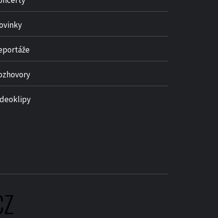
oncerty
ovinky
eportáže
ozhovory
ideoklipy
CZ