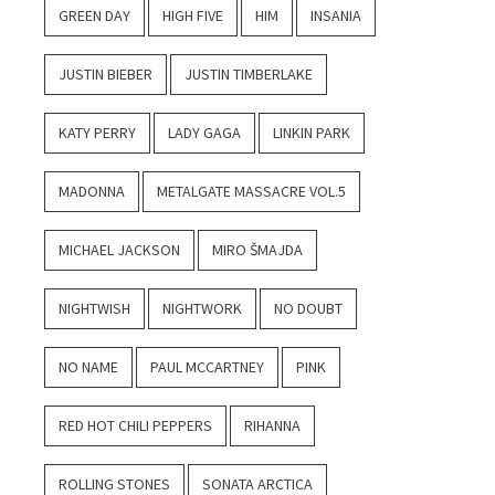
GREEN DAY
HIGH FIVE
HIM
INSANIA
JUSTIN BIEBER
JUSTIN TIMBERLAKE
KATY PERRY
LADY GAGA
LINKIN PARK
MADONNA
METALGATE MASSACRE VOL.5
MICHAEL JACKSON
MIRO ŠMAJDA
NIGHTWISH
NIGHTWORK
NO DOUBT
NO NAME
PAUL MCCARTNEY
PINK
RED HOT CHILI PEPPERS
RIHANNA
ROLLING STONES
SONATA ARCTICA