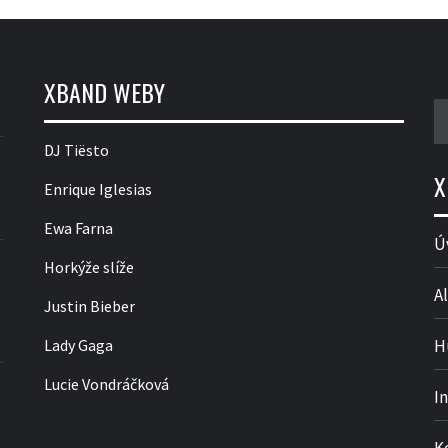
XBAND WEBY
V
DJ Tiësto
X
Enrique Iglesias
Ewa Farna
Ú
Horkýže slíže
Al
Justin Bieber
Lady Gaga
H
Lucie Vondráčková
I