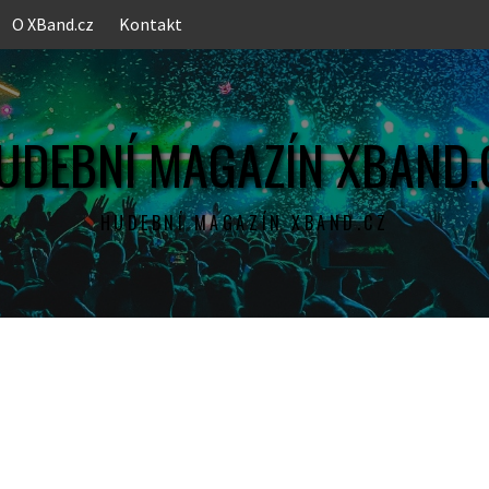
O XBand.cz
Kontakt
UDEBNÍ MAGAZÍN XBAND.
HUDEBNÍ MAGAZÍN XBAND.CZ