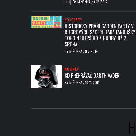
BY
MIŇONKA
8.12.2012
/
KONCERTY
HISTORICKY PRVNÍ GARDEN PARTY V
RIEGROVÝCH SADECH LÁKÁ FANOUŠKY
TOHO NEJLEPŠÍHO Z HUDBY JIŽ 2.
SRPNA!
BY
MIŇONKA
9.7.2014
/
NOVINKY
CD PŘEHRÁVAČ DARTH VADER
BY
MIŇONKA
10.11.2011
/
H