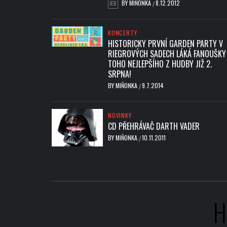
BY
MIŇONKA
8.12.2012
/
KONCERTY
HISTORICKY PRVNÍ GARDEN PARTY V
RIEGROVÝCH SADECH LÁKÁ FANOUŠKY
TOHO NEJLEPŠÍHO Z HUDBY JIŽ 2.
SRPNA!
BY
MIŇONKA
9.7.2014
/
NOVINKY
CD PŘEHRÁVAČ DARTH VADER
BY
MIŇONKA
10.11.2011
/
H