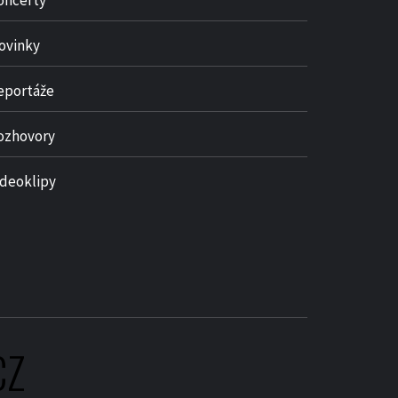
oncerty
ovinky
eportáže
ozhovory
ideoklipy
CZ