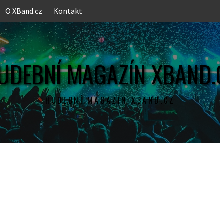
O XBand.cz
Kontakt
UDEBNÍ MAGAZÍN XBAND.
HUDEBNÍ MAGAZÍN XBAND.CZ