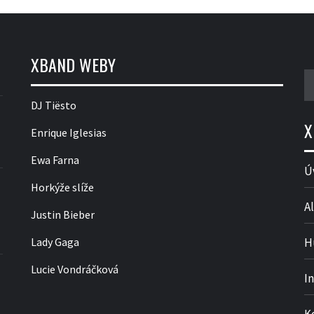
XBAND WEBY
V
DJ Tiësto
X
Enrique Iglesias
Ewa Farna
Ú
Horkýže slíže
Al
Justin Bieber
Lady Gaga
H
Lucie Vondráčková
I