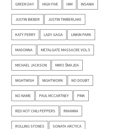
GREEN DAY
HIGH FIVE
HIM
INSANIA
JUSTIN BIEBER
JUSTIN TIMBERLAKE
KATY PERRY
LADY GAGA
LINKIN PARK
MADONNA
METALGATE MASSACRE VOL.5
MICHAEL JACKSON
MIRO ŠMAJDA
NIGHTWISH
NIGHTWORK
NO DOUBT
NO NAME
PAUL MCCARTNEY
PINK
RED HOT CHILI PEPPERS
RIHANNA
ROLLING STONES
SONATA ARCTICA