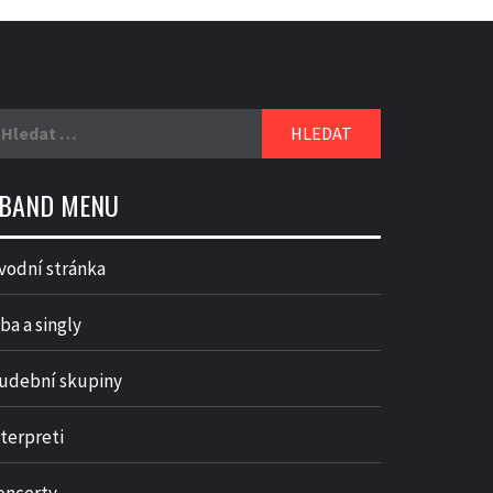
yhledávání
BAND MENU
vodní stránka
ba a singly
udební skupiny
nterpreti