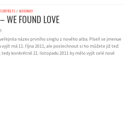
TERPRETI
/
NOVINKY
– WE FOUND LOVE
1
veřejnila název prvního singlu z nového alba. Píseň se jmenue
vyjít má 11. října 2011, ale poslechnout si ho můžete již teď.
 tedy konkrétně 21. listopadu 2011 by mělo vyjít celé nové