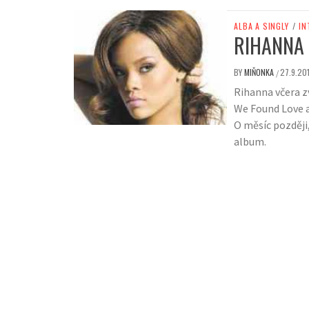
ALBA A SINGLY
/
IN
RIHANNA 
BY
MIŇONKA
27.9.201
/
Rihanna včera z
We Found Love a 
O měsíc později,
album.