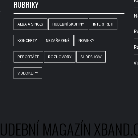
K
RUBRIKY
N
ALBA A SINGLY
HUDEBNÍ SKUPINY
INTERPRETI
R
KONCERTY
NEZAŘAZENÉ
NOVINKY
R
REPORTÁŽE
ROZHOVORY
SLIDESHOW
V
VIDEOKLIPY
UDEBNÍ MAGAZÍN XBAND.