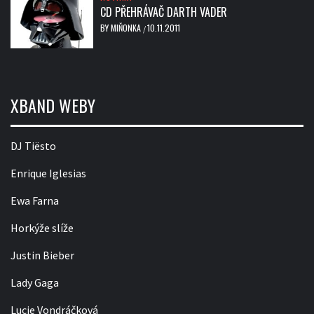
CD PŘEHRÁVAČ DARTH VADER
BY
MIŇONKA
10.11.2011
/
XBAND WEBY
DJ Tiësto
Enrique Iglesias
Ewa Farna
Horkýže slíže
Justin Bieber
Lady Gaga
Lucie Vondráčková