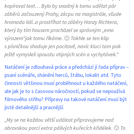
kopíroval text… Bylo by snadný k tomu udělat pár
záběrů začouzený Prahy, zácpu na magistrále, všude
hromada lidí..a prostříhat to záběry Honzy Richtera,
který by tím hnusem procházel se správným „emo
výrazem“jak tomu říkáme.
🙂
Takhle se ten klip
s písničkou shoduje jen pocitově, navíc kluci tam pak
ještě vymysleli spoustu vtipných scén a vychytávek.“
Natáčení je zdlouhavá práce a předchází jí řada příprav –
psaní scénáře, shánění herců, štábu, lokalit atd. Tyto
činnosti většinou musí proběhnout u každého natáčení,
ale jak je to s časovou náročností, pokud se nepoužívá
filmového střihu? Přípravy na takové natáčení musí být
jistě detailnější a pracnější.
„My se na každou větší událost připravujeme nad
obrovskou porcí extra pálivých kuřecích křidélek.
🙂
To