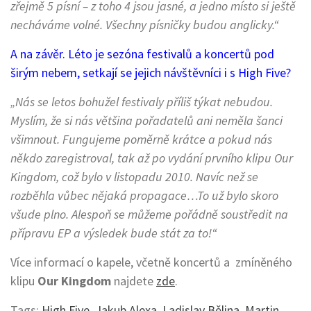
zřejmě 5 písní – z toho 4 jsou jasné, a jedno místo si ještě
necháváme volné. Všechny písničky budou anglicky.“
A na závěr. Léto je sezóna festivalů a koncertů pod
širým nebem, setkají se jejich návštěvníci i s High Five?
„Nás se letos bohužel festivaly příliš týkat nebudou.
Myslím, že si nás většina pořadatelů ani neměla šanci
všimnout. Fungujeme poměrně krátce a pokud nás
někdo zaregistroval, tak až po vydání prvního klipu Our
Kingdom, což bylo v listopadu 2010. Navíc než se
rozběhla vůbec nějaká propagace…To už bylo skoro
všude plno. Alespoň se můžeme pořádně soustředit na
přípravu EP a výsledek bude stát za to!“
Více informací o kapele, včetně koncertů a zmíněného
klipu
Our Kingdom
najdete
zde
.
Tags:
High Five
,
Jakub Alexa
,
Ladislav Bělina
,
Martin