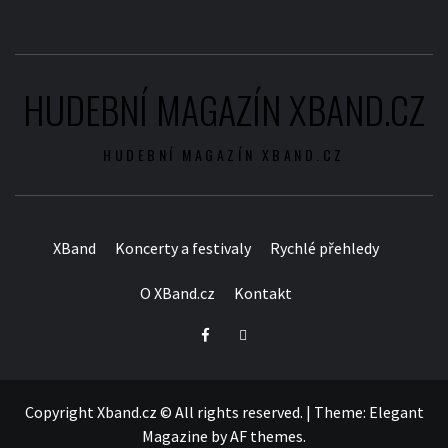
HUDEBNÍ MAGAZÍN XBAND.CZ
HUDEBNÍ MAGAZÍN XBAND.CZ
XBand
Koncerty a festivaly
Rychlé přehledy
O XBand.cz
Kontakt
Facebook
Twitter
Copyright Xband.cz © All rights reserved.
|
Theme:
Elegant
Magazine
by
AF themes
.