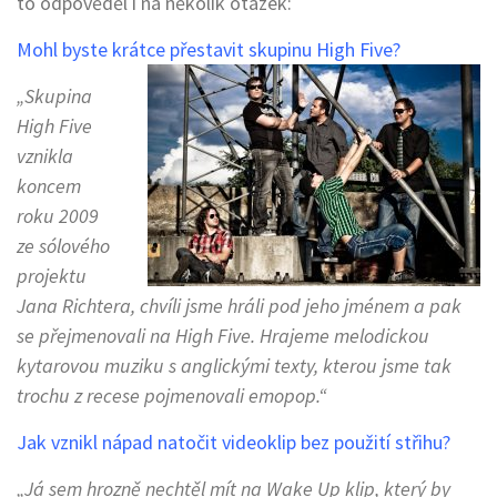
to odpověděl i na několik otázek:
Mohl byste krátce přestavit skupinu High Five?
„Skupina
High Five
vznikla
koncem
roku 2009
ze sólového
projektu
Jana Richtera, chvíli jsme hráli pod jeho jménem a pak
se přejmenovali na High Five. Hrajeme melodickou
kytarovou muziku s anglickými texty, kterou jsme tak
trochu z recese pojmenovali emopop.“
Jak vznikl nápad natočit videoklip bez použití střihu?
„Já sem hrozně nechtěl mít na Wake Up klip, který by