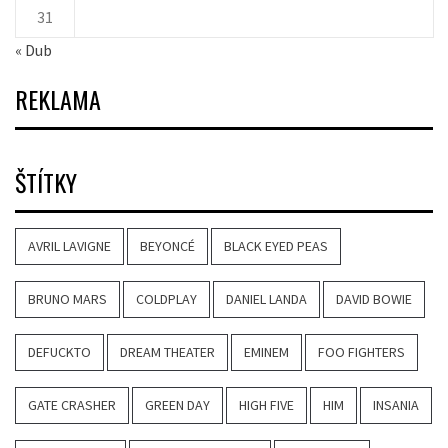
31
« Dub
REKLAMA
ŠTÍTKY
AVRIL LAVIGNE
BEYONCÉ
BLACK EYED PEAS
BRUNO MARS
COLDPLAY
DANIEL LANDA
DAVID BOWIE
DEFUCKTO
DREAM THEATER
EMINEM
FOO FIGHTERS
GATE CRASHER
GREEN DAY
HIGH FIVE
HIM
INSANIA