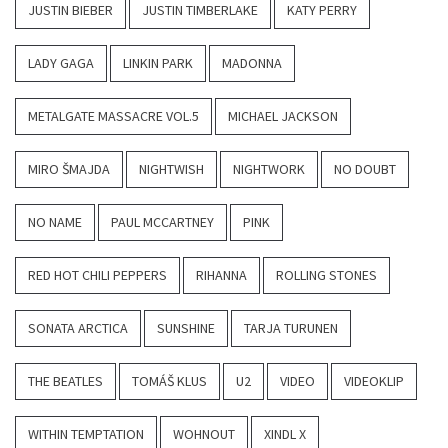
JUSTIN BIEBER
JUSTIN TIMBERLAKE
KATY PERRY
LADY GAGA
LINKIN PARK
MADONNA
METALGATE MASSACRE VOL.5
MICHAEL JACKSON
MIRO ŠMAJDA
NIGHTWISH
NIGHTWORK
NO DOUBT
NO NAME
PAUL MCCARTNEY
PINK
RED HOT CHILI PEPPERS
RIHANNA
ROLLING STONES
SONATA ARCTICA
SUNSHINE
TARJA TURUNEN
THE BEATLES
TOMÁŠ KLUS
U2
VIDEO
VIDEOKLIP
WITHIN TEMPTATION
WOHNOUT
XINDL X