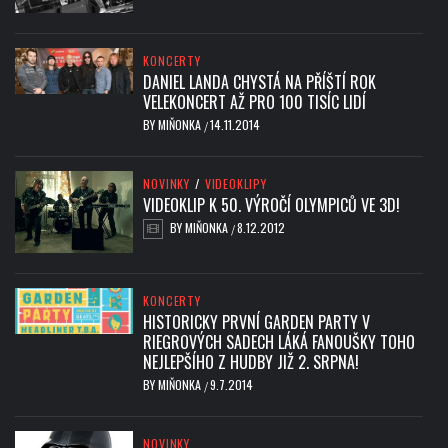
KONCERTY
DANIEL LANDA CHYSTÁ NA PŘÍŠTÍ ROK
VELEKONCERT AŽ PRO 100 TISÍC LIDÍ
BY
MIŇONKA
14.11.2014
/
NOVINKY
/
VIDEOKLIPY
VIDEOKLIP K 50. VÝROČÍ OLYMPICŮ VE 3D!
BY
MIŇONKA
8.12.2012
/
KONCERTY
HISTORICKY PRVNÍ GARDEN PARTY V
RIEGROVÝCH SADECH LÁKÁ FANOUŠKY TOHO
NEJLEPŠÍHO Z HUDBY JIŽ 2. SRPNA!
BY
MIŇONKA
9.7.2014
/
NOVINKY