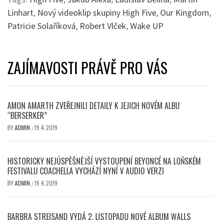
Linhart
,
Nový videoklip skupiny High Five
,
Our Kingdom
,
Patricie Solaříková
,
Robert Vlček
,
Wake UP
ZAJÍMAVOSTI PRÁVĚ PRO VÁS
AMON AMARTH ZVEŘEJNILI DETAILY K JEJICH NOVÉM ALBU
“BERSERKER”
BY
ADMIN
19.4.2019
/
HISTORICKY NEJÚSPĚŠNĚJŠÍ VYSTOUPENÍ BEYONCÉ NA LOŇSKÉM
FESTIVALU COACHELLA VYCHÁZÍ NYNÍ V AUDIO VERZI
BY
ADMIN
19.4.2019
/
BARBRA STREISAND VYDÁ 2. LISTOPADU NOVÉ ALBUM WALLS