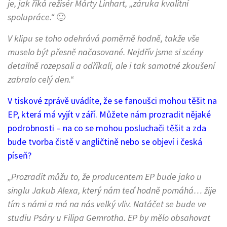
je, jak říká režisér Márty Linhart, „záruka kvalitní
spolupráce.“
🙂
V klipu se toho odehrává poměrně hodně, takže vše
muselo být přesně načasované. Nejdřív jsme si scény
detailně rozepsali a odříkali, ale i tak samotné zkoušení
zabralo celý den.“
V tiskové zprávě uvádíte, že se fanoušci mohou těšit na
EP, která má vyjít v září. Můžete nám prozradit nějaké
podrobnosti – na co se mohou posluchači těšit a zda
bude tvorba čistě v angličtině nebo se objeví i česká
píseň?
„Prozradit můžu to, že producentem EP bude jako u
singlu Jakub Alexa, který nám teď hodně pomáhá… žije
tím s námi a má na nás velký vliv. Natáčet se bude ve
studiu Psáry u Filipa Gemrotha. EP by mělo obsahovat