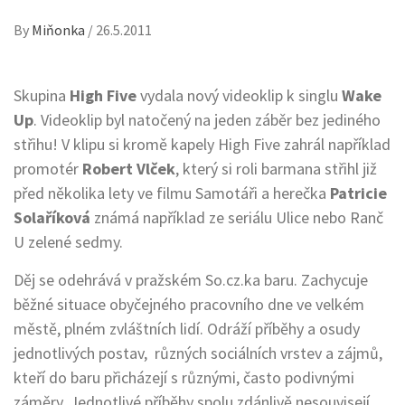
By
Miňonka
/
26.5.2011
Skupina
High Five
vydala nový videoklip k singlu
Wake
Up
. Videoklip byl natočený na jeden záběr bez jediného
střihu! V klipu si kromě kapely High Five zahrál například
promotér
Robert Vlček
, který si roli barmana střihl již
před několika lety ve filmu Samotáři a herečka
Patricie
Solaříková
známá například ze seriálu Ulice nebo Ranč
U zelené sedmy.
Děj se odehrává v pražském So.cz.ka baru. Zachycuje
běžné situace obyčejného pracovního dne ve velkém
městě, plném zvláštních lidí. Odráží příběhy a osudy
jednotlivých postav, různých sociálních vrstev a zájmů,
kteří do baru přicházejí s různými, často podivnými
záměry. Jednotlivé příběhy spolu zdánlivě nesouvisejí,