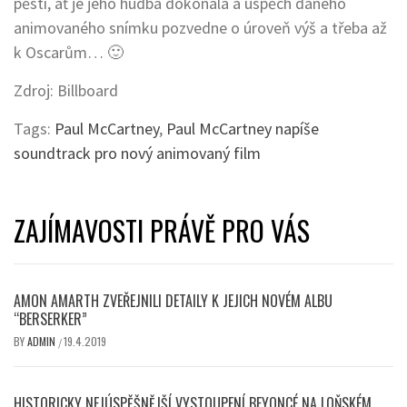
pěsti, ať je jeho hudba dokonalá a úspěch daného
animovaného snímku pozvedne o úroveň výš a třeba až
k Oscarům… 🙂
Zdroj: Billboard
Tags:
Paul McCartney
,
Paul McCartney napíše
soundtrack pro nový animovaný film
ZAJÍMAVOSTI PRÁVĚ PRO VÁS
AMON AMARTH ZVEŘEJNILI DETAILY K JEJICH NOVÉM ALBU
“BERSERKER”
BY
ADMIN
19.4.2019
/
HISTORICKY NEJÚSPĚŠNĚJŠÍ VYSTOUPENÍ BEYONCÉ NA LOŇSKÉM