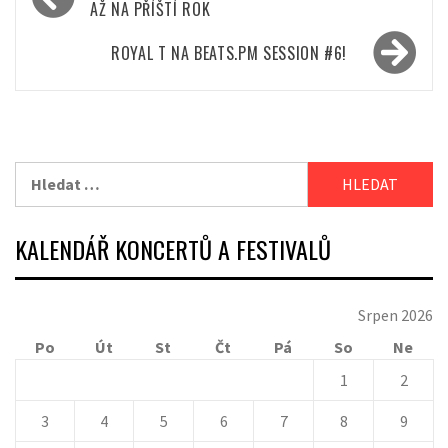
pro
AŽ NA PŘÍŠTÍ ROK
příspěvek
ROYAL T NA BEATS.PM SESSION #6!
Vyhledávání
KALENDÁŘ KONCERTŮ A FESTIVALŮ
Srpen 2026
Po
Út
St
Čt
Pá
So
Ne
1
2
3
4
5
6
7
8
9