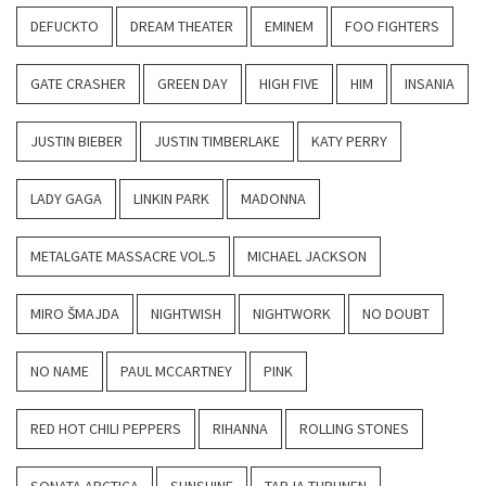
DEFUCKTO
DREAM THEATER
EMINEM
FOO FIGHTERS
GATE CRASHER
GREEN DAY
HIGH FIVE
HIM
INSANIA
JUSTIN BIEBER
JUSTIN TIMBERLAKE
KATY PERRY
LADY GAGA
LINKIN PARK
MADONNA
METALGATE MASSACRE VOL.5
MICHAEL JACKSON
MIRO ŠMAJDA
NIGHTWISH
NIGHTWORK
NO DOUBT
NO NAME
PAUL MCCARTNEY
PINK
RED HOT CHILI PEPPERS
RIHANNA
ROLLING STONES
SONATA ARCTICA
SUNSHINE
TARJA TURUNEN