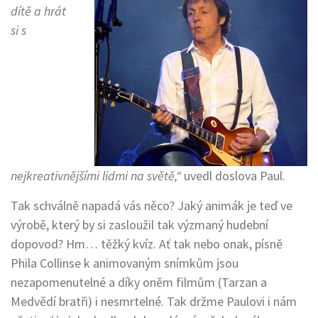
dítě a hrát
si s
nejkreativnějšími lidmi na světě,“
uvedl doslova Paul.
Tak schválně napadá vás něco? Jaký animák je teď ve
výrobě, který by si zasloužil tak výzmaný hudební
dopovod? Hm… těžký kvíz. Ať tak nebo onak, písně
Phila Collinse k animovaným snímkům jsou
nezapomenutelné a díky oněm filmům (Tarzan a
Medvědí bratři) i nesmrtelné. Tak držme Paulovi i nám