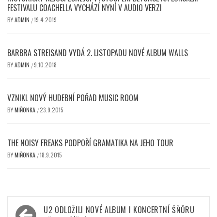
FESTIVALU COACHELLA VYCHÁZÍ NYNÍ V AUDIO VERZI
BY
ADMIN
19.4.2019
/
BARBRA STREISAND VYDÁ 2. LISTOPADU NOVÉ ALBUM WALLS
BY
ADMIN
9.10.2018
/
VZNIKL NOVÝ HUDEBNÍ POŘAD MUSIC ROOM
BY
MIŇONKA
23.9.2015
/
THE NOISY FREAKS PODPOŘÍ GRAMATIKA NA JEHO TOUR
BY
MIŇONKA
18.9.2015
/
Navigace
U2 ODLOŽILI NOVÉ ALBUM I KONCERTNÍ ŠŇŮRU