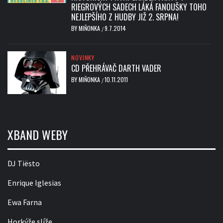
RIEGROVÝCH SADECH LÁKÁ FANOUŠKY TOHO
NEJLEPŠÍHO Z HUDBY JIŽ 2. SRPNA!
BY
MIŇONKA
9.7.2014
/
NOVINKY
CD PŘEHRÁVAČ DARTH VADER
BY
MIŇONKA
10.11.2011
/
XBAND WEBY
DJ Tiësto
Enrique Iglesias
Ewa Farna
Horkýže slíže