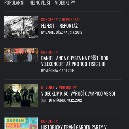
POPULÁRNÍ
NEJNOVĚJŠÍ
VIDEOKLIPY
KONCERTY
/
REPORTÁŽE
FELFEST – REPORTÁŽ
BY
DANIEL BŘEZINA
3.7.2012
/
KONCERTY
DANIEL LANDA CHYSTÁ NA PŘÍŠTÍ ROK
VELEKONCERT AŽ PRO 100 TISÍC LIDÍ
BY
MIŇONKA
14.11.2014
/
NOVINKY
/
VIDEOKLIPY
VIDEOKLIP K 50. VÝROČÍ OLYMPICŮ VE 3D!
BY
MIŇONKA
8.12.2012
/
KONCERTY
HISTORICKY PRVNÍ GARDEN PARTY V