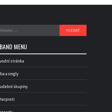
yhledávání
BAND MENU
vodní stránka
ba a singly
udební skupiny
nterpreti