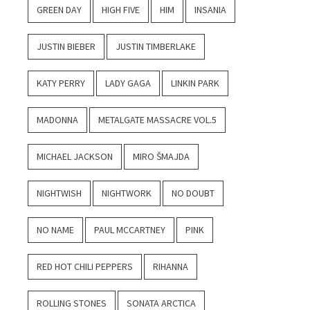
GREEN DAY
HIGH FIVE
HIM
INSANIA
JUSTIN BIEBER
JUSTIN TIMBERLAKE
KATY PERRY
LADY GAGA
LINKIN PARK
MADONNA
METALGATE MASSACRE VOL.5
MICHAEL JACKSON
MIRO ŠMAJDA
NIGHTWISH
NIGHTWORK
NO DOUBT
NO NAME
PAUL MCCARTNEY
PINK
RED HOT CHILI PEPPERS
RIHANNA
ROLLING STONES
SONATA ARCTICA