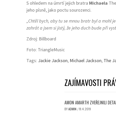
S ohledem na úmrtí jejich bratra
Michaela
The 
jeho písně, jako poctu sourozenci.
„Chtěl bych, aby tu se mnou bratr byl a mohl j
zahrát a jsem si jistý, že jeho duch bude při vy
Zdroj: Billboard
Foto: TriangleMusic
Tags:
Jackie Jackson
,
Michael Jackson
,
The J
ZAJÍMAVOSTI PRÁ
AMON AMARTH ZVEŘEJNILI DETAI
BY
ADMIN
19.4.2019
/