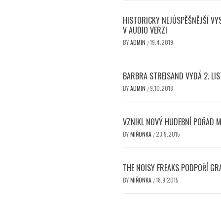
HISTORICKY NEJÚSPĚŠNĚJŠÍ VY
V AUDIO VERZI
BY
ADMIN
19.4.2019
/
BARBRA STREISAND VYDÁ 2. LI
BY
ADMIN
9.10.2018
/
VZNIKL NOVÝ HUDEBNÍ POŘAD 
BY
MIŇONKA
23.9.2015
/
THE NOISY FREAKS PODPOŘÍ GR
BY
MIŇONKA
18.9.2015
/