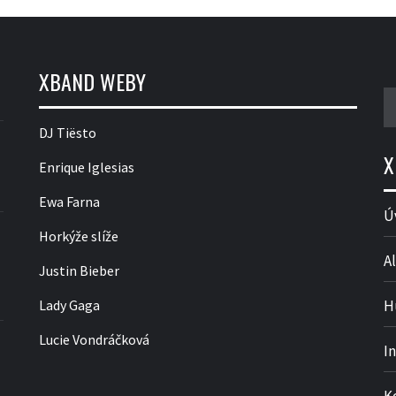
XBAND WEBY
V
DJ Tiësto
X
Enrique Iglesias
Ewa Farna
Ú
Horkýže slíže
Al
Justin Bieber
Lady Gaga
H
Lucie Vondráčková
I