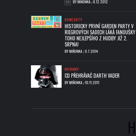
BY
MIŇONKA
8.12.2012
/
KONCERTY
HISTORICKY PRVNÍ GARDEN PARTY V
RIEGROVÝCH SADECH LÁKÁ FANOUŠKY
TOHO NEJLEPŠÍHO Z HUDBY JIŽ 2.
SRPNA!
BY
MIŇONKA
9.7.2014
/
NOVINKY
CD PŘEHRÁVAČ DARTH VADER
BY
MIŇONKA
10.11.2011
/
H