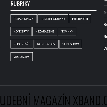
K
RUBRIKY
N
ALBA A SINGLY
HUDEBNÍ SKUPINY
INTERPRETI
R
KONCERTY
NEZAŘAZENÉ
NOVINKY
R
REPORTÁŽE
ROZHOVORY
SLIDESHOW
V
VIDEOKLIPY
UDEBNÍ MAGAZÍN XBAND.