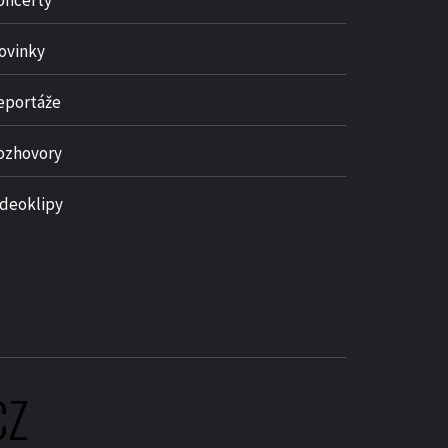
oncerty
ovinky
eportáže
ozhovory
ideoklipy
CZ