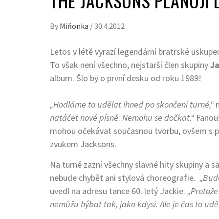
THE JACKSONS PLÁNUJÍ 
By
Miňonka
/
30.4.2012
Letos v létě vyrazí legendární bratrské uskupe
To však není všechno, nejstarší člen skupiny
Ja
album. Šlo by o první desku od roku 1989!
„Hodláme to udělat ihned po skončení turné,“
n
natáčet nové písně.
Nemohu se dočkat.“
Fanouš
mohou očekávat současnou tvorbu, ovšem s 
zvukem Jacksons.
Na turné zazní všechny slavné hity skupiny a
nebude chybět ani stylová choreografie.
„Bude
uvedl na adresu tance 60. letý Jackie.
„Protože
nemůžu hýbat tak, jako kdysi. Ale je čas to uděl