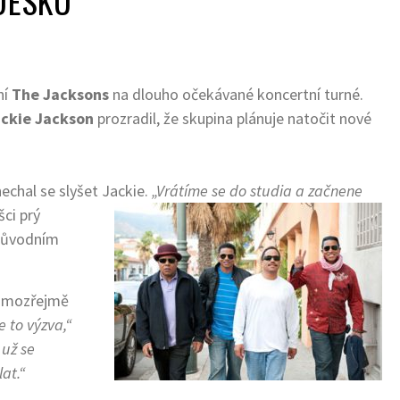
DESKU
ní
The Jacksons
na dlouho očekávané koncertní turné.
ckie Jackson
prozradil, že skupina plánuje natočit nové
echal se slyšet Jackie.
„Vrátíme se do studia a začnene
ci prý
původním
 samozřejmě
 to výzva,“
 už se
at.“