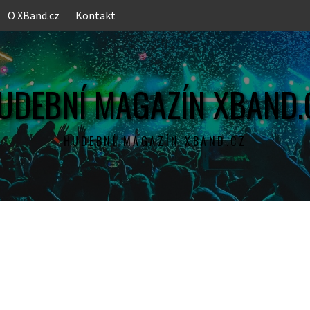
O XBand.cz
Kontakt
UDEBNÍ MAGAZÍN XBAND.
HUDEBNÍ MAGAZÍN XBAND.CZ