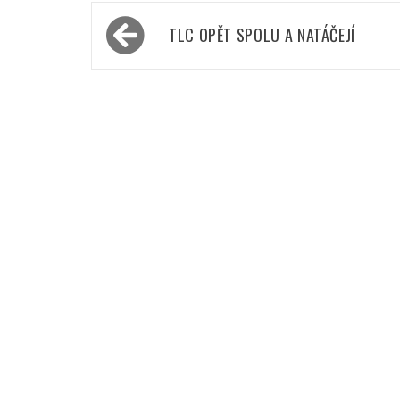
Navigace
TLC OPĚT SPOLU A NATÁČEJÍ
pro
příspěvek