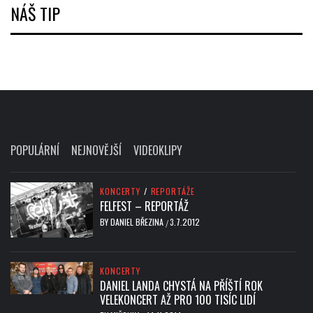
NÁŠ TIP
POPULÁRNÍ
NEJNOVĚJŠÍ
VIDEOKLIPY
KONCERTY
/
REPORTÁŽE
FELFEST – REPORTÁŽ
BY
DANIEL BŘEZINA
3.7.2012
/
KONCERTY
DANIEL LANDA CHYSTÁ NA PŘÍŠTÍ ROK
VELEKONCERT AŽ PRO 100 TISÍC LIDÍ