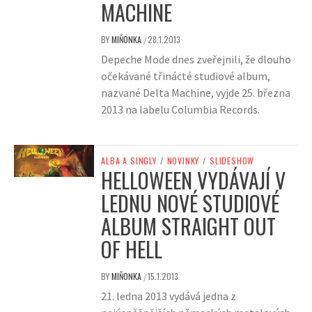
MACHINE
BY
MIŇONKA
28.1.2013
/
Depeche Mode dnes zveřejnili, že dlouho
očekávané třinácté studiové album,
nazvané Delta Machine, vyjde 25. března
2013 na labelu Columbia Records.
ALBA A SINGLY
/
NOVINKY
/
SLIDESHOW
HELLOWEEN VYDÁVAJÍ V
LEDNU NOVÉ STUDIOVÉ
ALBUM STRAIGHT OUT
OF HELL
BY
MIŇONKA
15.1.2013
/
21. ledna 2013 vydává jedna z