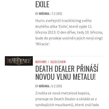
EXILE
BY
MIŇONKA
7.2.2013
/
Hurts zveřejnili tracklisting svého
druhého alba ‘Exile’, které vyjde 11.
března 2013. O den dříve, tedy 10. března,
bude do prodeje uvolněn jejich nový singl
‘Miracle’.
NOVINKY
/
SLIDESHOW
DEATH DEALER PŘINÁŠÍ
NOVOU VLNU METALU!
BY
MIŇONKA
5.2.2013
/
Zrodila se nová metalová kapela,
jmenuje se Death Dealer a skládá se z
vynikajících muzikantů, které zná řada