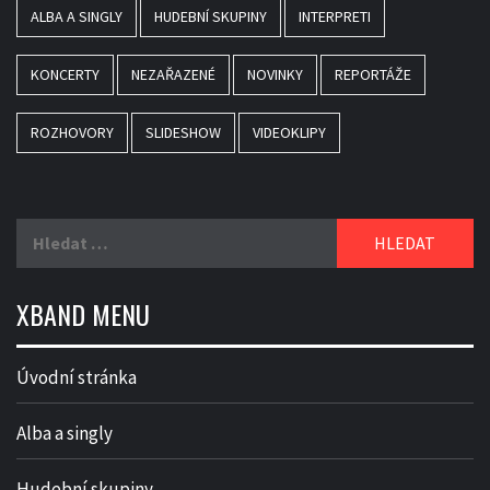
ALBA A SINGLY
HUDEBNÍ SKUPINY
INTERPRETI
KONCERTY
NEZAŘAZENÉ
NOVINKY
REPORTÁŽE
ROZHOVORY
SLIDESHOW
VIDEOKLIPY
Vyhledávání
XBAND MENU
Úvodní stránka
Alba a singly
Hudební skupiny