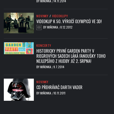
BY
MIŇONKA
14.11.2014
/
NOVINKY
/
VIDEOKLIPY
VIDEOKLIP K 50. VÝROČÍ OLYMPICŮ VE 3D!
BY
MIŇONKA
8.12.2012
/
KONCERTY
HISTORICKY PRVNÍ GARDEN PARTY V
RIEGROVÝCH SADECH LÁKÁ FANOUŠKY TOHO
NEJLEPŠÍHO Z HUDBY JIŽ 2. SRPNA!
BY
MIŇONKA
9.7.2014
/
NOVINKY
CD PŘEHRÁVAČ DARTH VADER
BY
MIŇONKA
10.11.2011
/