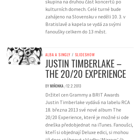
skupina na druhou část koncertů po
kulturních domech. Celé turné bude
zahájeno na Slovensku v neděli 10. 3. v
Bratislavě a kapela se vydá za svými
fanoušky celkem do 13 měst.
ALBA A SINGLY
/
SLIDESHOW
JUSTIN TIMBERLAKE –
THE 20/20 EXPERIENCE
BY
MIŇONKA
12.2.2013
/
Držitel cen Grammy a BRIT Awards
Justin Timberlake vydává na labelu RCA
18. března 2013 své nové album The
20/20 Experience, které je možné si ode
dneška předobjednat na iTunes. Fanoušci,
kteří si objednají Deluxe edici, si mohou
již dnes stáhnout skladbu ‘Mirrors’ (k