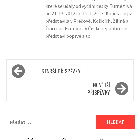
které se udály od vydání desky. Turné trvá
od 21. 12. 2012 do 12. 1. 2013. Kapela se již
představila v Prešově, Košicích, Žilině a
Žiari nad Hronom. V České republice se
představí poprvé a to
Navigace
STARŠÍ PŘÍSPĚVKY
pro
příspěvky
NOVĚJŠÍ
PŘÍSPĚVKY
Vyhledávání