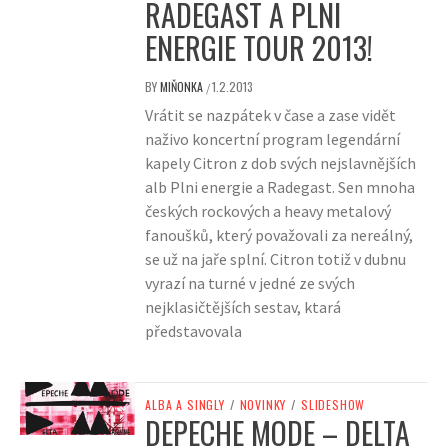
RADEGAST A PLNI
ENERGIE TOUR 2013!
BY
MIŇONKA
1.2.2013
/
Vrátit se nazpátek v čase a zase vidět
naživo koncertní program legendární
kapely Citron z dob svých nejslavnějších
alb Plni energie a Radegast. Sen mnoha
českých rockových a heavy metalový
fanoušků, který považovali za nereálný,
se už na jaře splní. Citron totiž v dubnu
vyrazí na turné v jedné ze svých
nejklasičtějších sestav, ktará
představovala
ALBA A SINGLY
/
NOVINKY
/
SLIDESHOW
DEPECHE MODE – DELTA