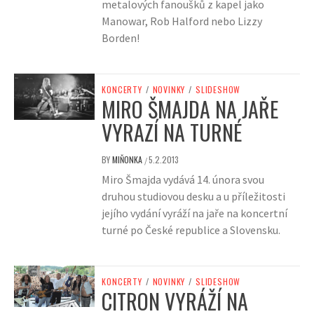
metalových fanoušků z kapel jako
Manowar, Rob Halford nebo Lizzy
Borden!
KONCERTY
/
NOVINKY
/
SLIDESHOW
MIRO ŠMAJDA NA JAŘE
VYRAZÍ NA TURNÉ
BY
MIŇONKA
5.2.2013
/
Miro Šmajda vydává 14. února svou
druhou studiovou desku a u příležitosti
jejího vydání vyráží na jaře na koncertní
turné po České republice a Slovensku.
KONCERTY
/
NOVINKY
/
SLIDESHOW
CITRON VYRÁŽÍ NA