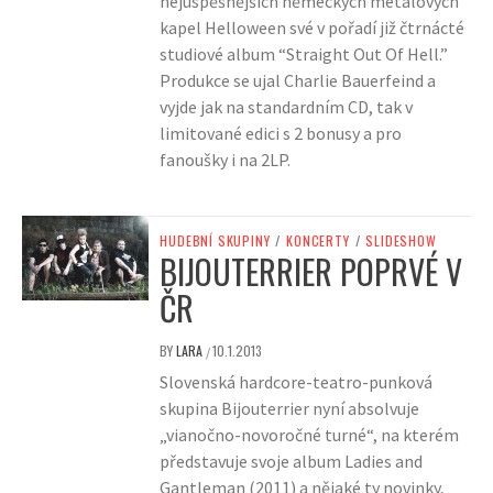
nejúspěšnějších německých metalových
kapel Helloween své v pořadí již čtrnácté
studiové album “Straight Out Of Hell.”
Produkce se ujal Charlie Bauerfeind a
vyjde jak na standardním CD, tak v
limitované edici s 2 bonusy a pro
fanoušky i na 2LP.
HUDEBNÍ SKUPINY
/
KONCERTY
/
SLIDESHOW
BIJOUTERRIER POPRVÉ V
ČR
BY
LARA
10.1.2013
/
Slovenská hardcore-teatro-punková
skupina Bijouterrier nyní absolvuje
„vianočno-novoročné turné“, na kterém
představuje svoje album Ladies and
Gantleman (2011) a nějaké ty novinky,