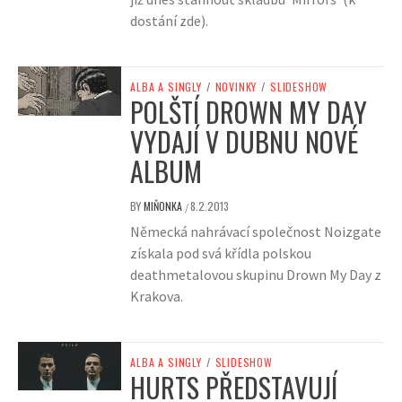
dostání zde).
ALBA A SINGLY
/
NOVINKY
/
SLIDESHOW
POLŠTÍ DROWN MY DAY
VYDAJÍ V DUBNU NOVÉ
ALBUM
BY
MIŇONKA
8.2.2013
/
Německá nahrávací společnost Noizgate
získala pod svá křídla polskou
deathmetalovou skupinu Drown My Day z
Krakova.
ALBA A SINGLY
/
SLIDESHOW
HURTS PŘEDSTAVUJÍ