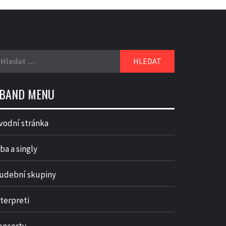
yhledávání
BAND MENU
vodní stránka
ba a singly
udební skupiny
nterpreti