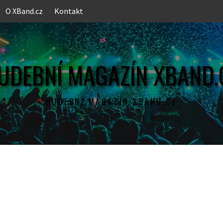
O XBand.cz
Kontakt
UDEBNÍ MAGAZÍN XBAND.
HUDEBNÍ MAGAZÍN XBAND.CZ