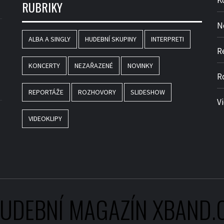
K
RUBRIKY
N
ALBA A SINGLY
HUDEBNÍ SKUPINY
INTERPRETI
R
KONCERTY
NEZAŘAZENÉ
NOVINKY
R
REPORTÁŽE
ROZHOVORY
SLIDESHOW
V
VIDEOKLIPY
UDEBNÍ MAGAZÍN XBAND.