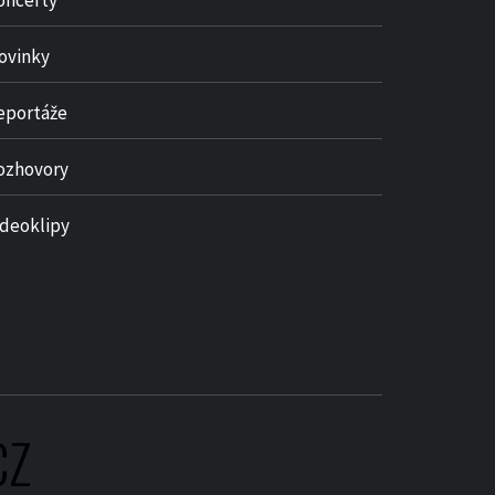
oncerty
ovinky
eportáže
ozhovory
ideoklipy
CZ