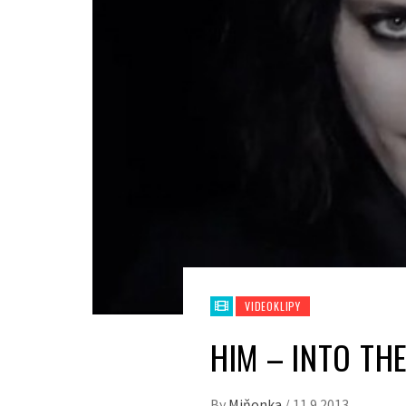
VIDEOKLIPY
HIM – INTO TH
By
Miňonka
/
11.9.2013