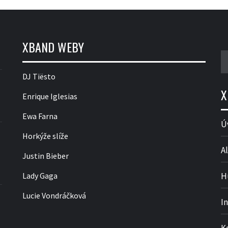
XBAND WEBY
V
DJ Tiësto
X
Enrique Iglesias
Ewa Farna
Ú
Horkýže slíže
Al
Justin Bieber
Lady Gaga
H
Lucie Vondráčková
I