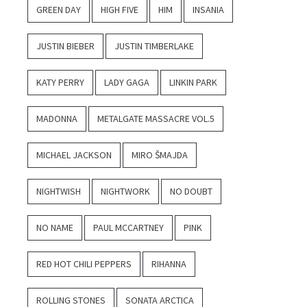
GREEN DAY
HIGH FIVE
HIM
INSANIA
JUSTIN BIEBER
JUSTIN TIMBERLAKE
KATY PERRY
LADY GAGA
LINKIN PARK
MADONNA
METALGATE MASSACRE VOL.5
MICHAEL JACKSON
MIRO ŠMAJDA
NIGHTWISH
NIGHTWORK
NO DOUBT
NO NAME
PAUL MCCARTNEY
PINK
RED HOT CHILI PEPPERS
RIHANNA
ROLLING STONES
SONATA ARCTICA