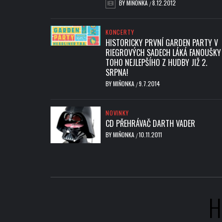
BY
MIŇONKA
8.12.2012
/
KONCERTY
HISTORICKY PRVNÍ GARDEN PARTY V
RIEGROVÝCH SADECH LÁKÁ FANOUŠKY
TOHO NEJLEPŠÍHO Z HUDBY JIŽ 2.
SRPNA!
BY
MIŇONKA
9.7.2014
/
NOVINKY
CD PŘEHRÁVAČ DARTH VADER
BY
MIŇONKA
10.11.2011
/
H