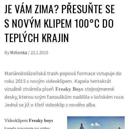
JE VÁM ZIMA? PŘESUŇTE SE
S NOVÝM KLIPEM 100°C DO
TEPLÝCH KRAJIN
By
Miňonka
/
22.1.2015
Mariánskolázeňská trash-popová formace vstupuje do
roku 2015 s novým videoklipem. Kapela tentokrát
vizuálně ztvárnila píseň
stejnojmenné
Freaky Boys
desky, kterou svým fanouškům nadělila v loňském roce.
Jedná se již o třetí videoklip z nového alba.
Videoklipem
Freaky boys
kapela navazuje na videa