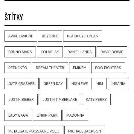
ŠTÍTKY
AVRIL LAVIGNE
BEYONCÉ
BLACK EYED PEAS
BRUNO MARS
COLDPLAY
DANIEL LANDA
DAVID BOWIE
DEFUCKTO
DREAM THEATER
EMINEM
FOO FIGHTERS
GATE CRASHER
GREEN DAY
HIGH FIVE
HIM
INSANIA
JUSTIN BIEBER
JUSTIN TIMBERLAKE
KATY PERRY
LADY GAGA
LINKIN PARK
MADONNA
METALGATE MASSACRE VOL.5
MICHAEL JACKSON