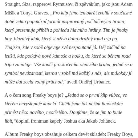
Straight, Slza, rapperovi Rytmusovi či zpěvákům, jako jsou Adam
„
Mišík a Tonya Graves.
Pro klip jsme tentokrát zvolili v současné
době velmi populární formát inspirovaný počítačovými hrami,
který prezentuje příběh z pohledu hlavního hrdiny. Tím je freaky
boy, bláznivý kluk, který si užívá dobrodružný road trip po
Thajsku, kde v sobě objevuje své nespoutané já. Děj začíná na
letišti, kde potkává nové kámoše a holku, do které se během road
tripu zamiluje. Vše končí proskočením ohnivého kruhu, jedná se o
symbol nevázanosti, kterou v sobě má každý z nás, ale málokdy jí
může dát zcela volný průchod,“
uvedl Ondřej Urbanec.
„
A o čem song Freaky boys je?
Jedná se o první klip vůbec, ve
kterém nevystupuje kapela. Chtěli jsme tak našim fanouškům
přinést něco nového, neotřelého. Doufáme, že se jim to bude
líbit,“
doplnil frontman kapely Joshua aka Jakub Johánek.
Album Freaky boys obsahuje celkem devět skladeb: Freaky Boys,