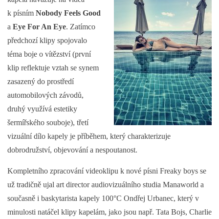
k písním
Nobody Feels Good
a
Eye For An Eye
. Zatímco
předchozí klipy spojovalo
téma boje o vítězství (první
klip reflektuje vztah se synem
zasazený do prostředí
automobilových závodů,
druhý využívá estetiky
šermířského souboje), třetí
vizuální dílo kapely je příběhem, který charakterizuje
dobrodružství, objevování a nespoutanost.
Kompletního zpracování videoklipu k nové písni Freaky boys se
už tradičně ujal art director audiovizuálního studia Manaworld a
současně i baskytarista kapely 100°C Ondřej Urbanec, který v
minulosti natáčel klipy kapelám, jako jsou např. Tata Bojs, Charlie