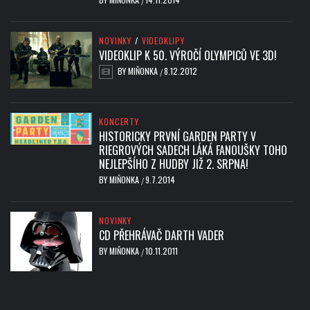
/
NOVINKY
/
VIDEOKLIPY
VIDEOKLIP K 50. VÝROČÍ OLYMPICŮ VE 3D!
BY
MIŇONKA
8.12.2012
/
KONCERTY
HISTORICKY PRVNÍ GARDEN PARTY V
RIEGROVÝCH SADECH LÁKÁ FANOUŠKY TOHO
NEJLEPŠÍHO Z HUDBY JIŽ 2. SRPNA!
BY
MIŇONKA
9.7.2014
/
NOVINKY
CD PŘEHRÁVAČ DARTH VADER
BY
MIŇONKA
10.11.2011
/