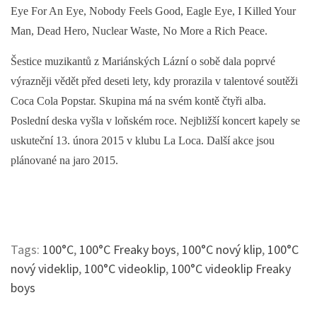
Eye For An Eye, Nobody Feels Good, Eagle Eye, I Killed Your
Man, Dead Hero, Nuclear Waste, No More a Rich Peace.
Šestice muzikantů z Mariánských Lázní o sobě dala poprvé
výrazněji vědět před deseti lety, kdy prorazila v talentové soutěži
Coca Cola Popstar. Skupina má na svém kontě čtyři alba.
Poslední deska vyšla v loňském roce. Nejbližší koncert kapely se
uskuteční 13. února 2015 v klubu La Loca. Další akce jsou
plánované na jaro 2015.
Tags:
100°C
,
100°C Freaky boys
,
100°C nový klip
,
100°C
nový videklip
,
100°C videoklip
,
100°C videoklip Freaky
boys