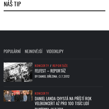
NÁŠ TIP
POPULÁRNÍ
NEJNOVĚJŠÍ
VIDEOKLIPY
KONCERTY
/
REPORTÁŽE
FELFEST – REPORTÁŽ
BY
DANIEL BŘEZINA
3.7.2012
/
KONCERTY
DANIEL LANDA CHYSTÁ NA PŘÍŠTÍ ROK
VELEKONCERT AŽ PRO 100 TISÍC LIDÍ
BY
MIŇONKA
14.11.2014