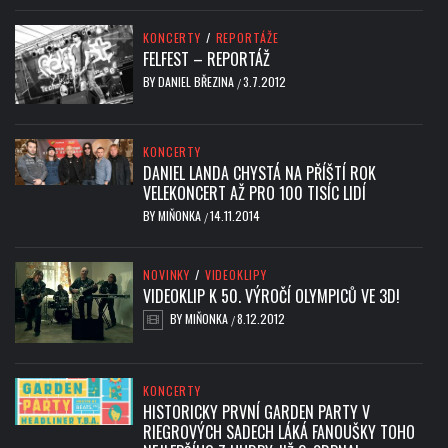
KONCERTY
/
REPORTÁŽE
FELFEST – REPORTÁŽ
BY
DANIEL BŘEZINA
3.7.2012
/
KONCERTY
DANIEL LANDA CHYSTÁ NA PŘÍŠTÍ ROK
VELEKONCERT AŽ PRO 100 TISÍC LIDÍ
BY
MIŇONKA
14.11.2014
/
NOVINKY
/
VIDEOKLIPY
VIDEOKLIP K 50. VÝROČÍ OLYMPICŮ VE 3D!
BY
MIŇONKA
8.12.2012
/
KONCERTY
HISTORICKY PRVNÍ GARDEN PARTY V
RIEGROVÝCH SADECH LÁKÁ FANOUŠKY TOHO