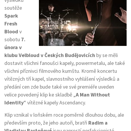
soutěže
Spark
Fresh
Blood
v
sobotu
7.
února v
klubu Velbloud v Českých Budějovicích
by se měli
dostavit všichni fanoušci kapely, powermetalu, ale také
všichni příznivci filmového kumštu. Kromě koncertu
vítězných tří kapel, slavnostního vyhlášení výsledků a
předání cen zde bude také ve své premiéře uveden
velice povedený klip ke skladbě „
A Man Without
Identity
“ vítězné kapely Ascendancy.
Klip vznikal v loňském roce poměrně dlouhou dobu, ale
především proto, že jeho autoři, bratři
Radim a
Vladislav Bartoňové
jsou naprostí perfekcionisté.