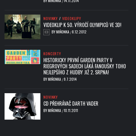
BY
MIŇONKA
14.11.2014
/
NOVINKY
/
VIDEOKLIPY
VIDEOKLIP K 50. VÝROČÍ OLYMPICŮ VE 3D!
BY
MIŇONKA
8.12.2012
/
KONCERTY
HISTORICKY PRVNÍ GARDEN PARTY V
RIEGROVÝCH SADECH LÁKÁ FANOUŠKY TOHO
NEJLEPŠÍHO Z HUDBY JIŽ 2. SRPNA!
BY
MIŇONKA
9.7.2014
/
NOVINKY
CD PŘEHRÁVAČ DARTH VADER
BY
MIŇONKA
10.11.2011
/