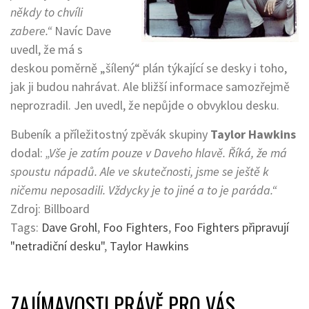
někdy to chvíli
zabere.“
Navíc Dave
uvedl, že má s
deskou poměrně „šílený“ plán týkající se desky i toho,
jak ji budou nahrávat. Ale bližší informace samozřejmě
neprozradil. Jen uvedl, že nepůjde o obvyklou desku.
Bubeník a příležitostný zpěvák skupiny
Taylor Hawkins
dodal:
„Vše je zatím pouze v Daveho hlavě. Říká, že má
spoustu nápadů. Ale ve skutečnosti, jsme se ještě k
ničemu neposadili. Vždycky je to jiné a to je paráda.“
Zdroj: Billboard
Tags:
Dave Grohl
,
Foo Fighters
,
Foo Fighters připravují
"netradiční desku"
,
Taylor Hawkins
ZAJÍMAVOSTI PRÁVĚ PRO VÁS