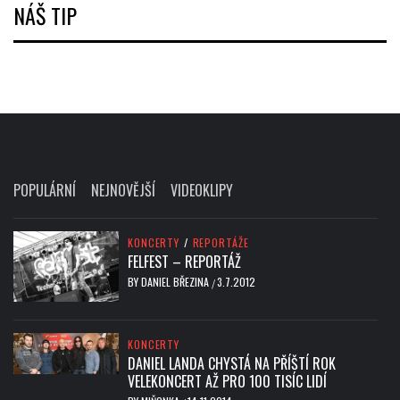
NÁŠ TIP
POPULÁRNÍ
NEJNOVĚJŠÍ
VIDEOKLIPY
KONCERTY
/
REPORTÁŽE
FELFEST – REPORTÁŽ
BY
DANIEL BŘEZINA
3.7.2012
/
KONCERTY
DANIEL LANDA CHYSTÁ NA PŘÍŠTÍ ROK
VELEKONCERT AŽ PRO 100 TISÍC LIDÍ