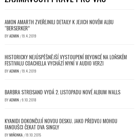
AMON AMARTH ZVEŘEJNILI DETAILY K JEJICH NOVÉM ALBU
“BERSERKER”
BY
ADMIN
19.4.2019
/
HISTORICKY NEJÚSPĚŠNĚJŠÍ VYSTOUPENÍ BEYONCÉ NA LOŇSKÉM
FESTIVALU COACHELLA VYCHÁZÍ NYNÍ V AUDIO VERZI
BY
ADMIN
19.4.2019
/
BARBRA STREISAND VYDÁ 2. LISTOPADU NOVÉ ALBUM WALLS
BY
ADMIN
9.10.2018
/
KYANIDI DOKONČUJÍ NOVOU DESKU. JAKO PŘEDVOJ MOHOU
FANOUŠCI ČEKAT DVA SINGLY
BY
MIŇONKA
19.10.2015
/