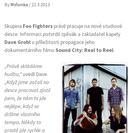
By
Miňonka
/
21.3.2013
Skupina
Foo Fighters
právě pracuje na nové studiové
desce. Informaci potvrdil zpěvák a zakladatel kapely
Dave Grohl
u příležitosti propagace jeho
dokumentárního filmu
Sound City: Real to Reel
.
„Právě skládáme
hudbu,“
uvedl Dave.
„Když jsme začali na
desce pracovat zjistil
jsem, že nám to jde
nejlépe, když se
držíme vlastního
tempa. Někdy to
prostě jde rychle a