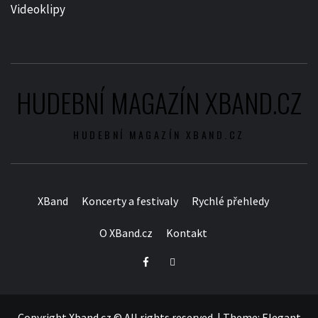
Videoklipy
HUDEBNÍ MAGAZÍN XBAND.CZ
HUDEBNÍ MAGAZÍN XBAND.CZ
XBand
Koncerty a festivaly
Rychlé přehledy
O XBand.cz
Kontakt
Facebook
Twitter
Copyright Xband.cz © All rights reserved.
|
Theme:
Elegant