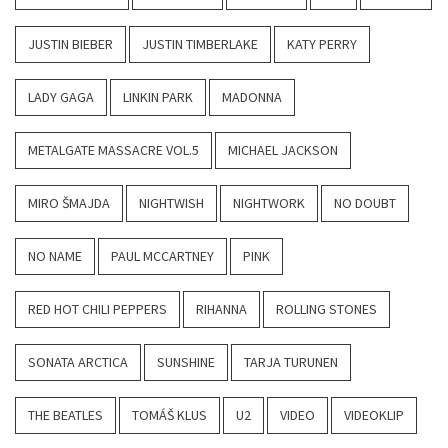
JUSTIN BIEBER
JUSTIN TIMBERLAKE
KATY PERRY
LADY GAGA
LINKIN PARK
MADONNA
METALGATE MASSACRE VOL.5
MICHAEL JACKSON
MIRO ŠMAJDA
NIGHTWISH
NIGHTWORK
NO DOUBT
NO NAME
PAUL MCCARTNEY
PINK
RED HOT CHILI PEPPERS
RIHANNA
ROLLING STONES
SONATA ARCTICA
SUNSHINE
TARJA TURUNEN
THE BEATLES
TOMÁŠ KLUS
U2
VIDEO
VIDEOKLIP