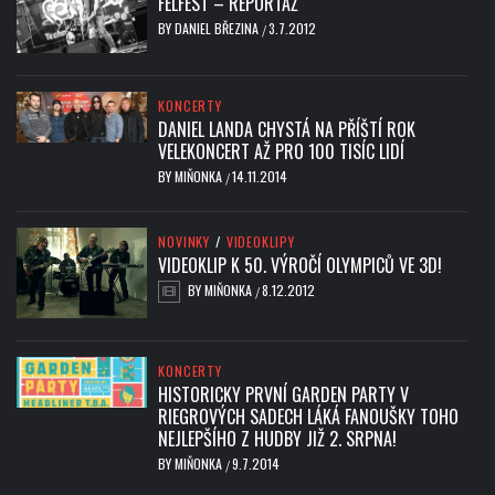
FELFEST – REPORTÁŽ
BY
DANIEL BŘEZINA
3.7.2012
/
KONCERTY
DANIEL LANDA CHYSTÁ NA PŘÍŠTÍ ROK
VELEKONCERT AŽ PRO 100 TISÍC LIDÍ
BY
MIŇONKA
14.11.2014
/
NOVINKY
/
VIDEOKLIPY
VIDEOKLIP K 50. VÝROČÍ OLYMPICŮ VE 3D!
BY
MIŇONKA
8.12.2012
/
KONCERTY
HISTORICKY PRVNÍ GARDEN PARTY V
RIEGROVÝCH SADECH LÁKÁ FANOUŠKY TOHO
NEJLEPŠÍHO Z HUDBY JIŽ 2. SRPNA!
BY
MIŇONKA
9.7.2014
/