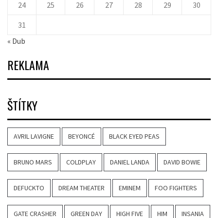
24
25
26
27
28
29
30
31
« Dub
REKLAMA
ŠTÍTKY
AVRIL LAVIGNE
BEYONCÉ
BLACK EYED PEAS
BRUNO MARS
COLDPLAY
DANIEL LANDA
DAVID BOWIE
DEFUCKTO
DREAM THEATER
EMINEM
FOO FIGHTERS
GATE CRASHER
GREEN DAY
HIGH FIVE
HIM
INSANIA