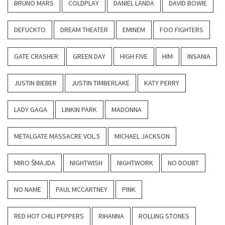
BRUNO MARS
COLDPLAY
DANIEL LANDA
DAVID BOWIE
DEFUCKTO
DREAM THEATER
EMINEM
FOO FIGHTERS
GATE CRASHER
GREEN DAY
HIGH FIVE
HIM
INSANIA
JUSTIN BIEBER
JUSTIN TIMBERLAKE
KATY PERRY
LADY GAGA
LINKIN PARK
MADONNA
METALGATE MASSACRE VOL.5
MICHAEL JACKSON
MIRO ŠMAJDA
NIGHTWISH
NIGHTWORK
NO DOUBT
NO NAME
PAUL MCCARTNEY
PINK
RED HOT CHILI PEPPERS
RIHANNA
ROLLING STONES