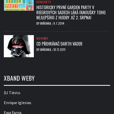
KONCERTY
HISTORICKY PRVNÍ GARDEN PARTY V
RIEGROVÝCH SADECH LÁKÁ FANOUŠKY TOHO
NEJLEPŠÍHO Z HUDBY JIŽ 2. SRPNA!
BY
MIŇONKA
9.7.2014
/
NOVINKY
CD PŘEHRÁVAČ DARTH VADER
BY
MIŇONKA
10.11.2011
/
XBAND WEBY
DJ Tiësto
Enrique Iglesias
Ewa Farna