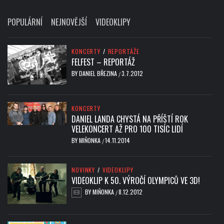
POPULÁRNÍ
NEJNOVĚJŠÍ
VIDEOKLIPY
KONCERTY
/
REPORTÁŽE
FELFEST – REPORTÁŽ
BY
DANIEL BŘEZINA
3.7.2012
/
KONCERTY
DANIEL LANDA CHYSTÁ NA PŘÍŠTÍ ROK
VELEKONCERT AŽ PRO 100 TISÍC LIDÍ
BY
MIŇONKA
14.11.2014
/
NOVINKY
/
VIDEOKLIPY
VIDEOKLIP K 50. VÝROČÍ OLYMPICŮ VE 3D!
BY
MIŇONKA
8.12.2012
/