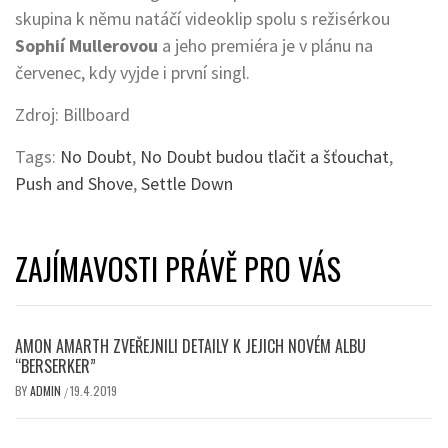
skupina k němu natáčí videoklip spolu s režisérkou
Sophií Mullerovou
a jeho premiéra je v plánu na
červenec, kdy vyjde i první singl.
Zdroj: Billboard
Tags:
No Doubt
,
No Doubt budou tlačit a šťouchat
,
Push and Shove
,
Settle Down
ZAJÍMAVOSTI PRÁVĚ PRO VÁS
AMON AMARTH ZVEŘEJNILI DETAILY K JEJICH NOVÉM ALBU
“BERSERKER”
BY
ADMIN
19.4.2019
/