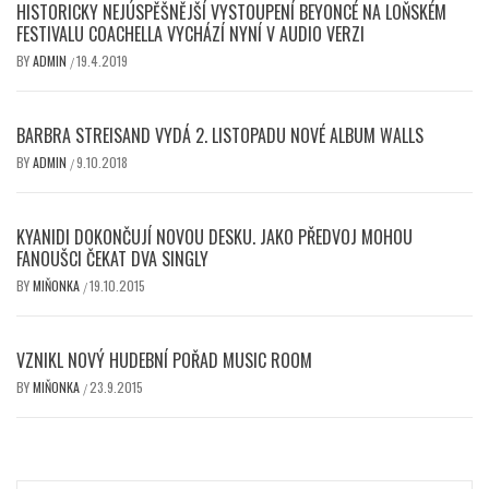
HISTORICKY NEJÚSPĚŠNĚJŠÍ VYSTOUPENÍ BEYONCÉ NA LOŇSKÉM
FESTIVALU COACHELLA VYCHÁZÍ NYNÍ V AUDIO VERZI
BY
ADMIN
19.4.2019
/
BARBRA STREISAND VYDÁ 2. LISTOPADU NOVÉ ALBUM WALLS
BY
ADMIN
9.10.2018
/
KYANIDI DOKONČUJÍ NOVOU DESKU. JAKO PŘEDVOJ MOHOU
FANOUŠCI ČEKAT DVA SINGLY
BY
MIŇONKA
19.10.2015
/
VZNIKL NOVÝ HUDEBNÍ POŘAD MUSIC ROOM
BY
MIŇONKA
23.9.2015
/