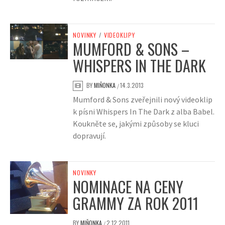
NOVINKY
/
VIDEOKLIPY
MUMFORD & SONS –
WHISPERS IN THE DARK
BY
MIŇONKA
14.3.2013
/
Mumford & Sons zveřejnili nový videoklip
k písni Whispers In The Dark z alba Babel.
Koukněte se, jakými způsoby se kluci
dopravují.
NOVINKY
NOMINACE NA CENY
GRAMMY ZA ROK 2011
BY
MIŇONKA
2.12.2011
/