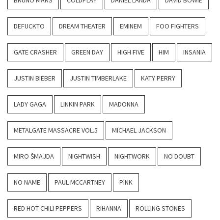
BRUNO MARS
COLDPLAY
DANIEL LANDA
DAVID BOWIE
DEFUCKTO
DREAM THEATER
EMINEM
FOO FIGHTERS
GATE CRASHER
GREEN DAY
HIGH FIVE
HIM
INSANIA
JUSTIN BIEBER
JUSTIN TIMBERLAKE
KATY PERRY
LADY GAGA
LINKIN PARK
MADONNA
METALGATE MASSACRE VOL.5
MICHAEL JACKSON
MIRO ŠMAJDA
NIGHTWISH
NIGHTWORK
NO DOUBT
NO NAME
PAUL MCCARTNEY
PINK
RED HOT CHILI PEPPERS
RIHANNA
ROLLING STONES