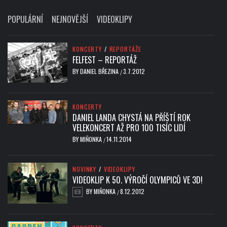
POPULÁRNÍ
NEJNOVĚJŠÍ
VIDEOKLIPY
KONCERTY
/
REPORTÁŽE
FELFEST – REPORTÁŽ
BY
DANIEL BŘEZINA
3.7.2012
/
KONCERTY
DANIEL LANDA CHYSTÁ NA PŘÍŠTÍ ROK
VELEKONCERT AŽ PRO 100 TISÍC LIDÍ
BY
MIŇONKA
14.11.2014
/
NOVINKY
/
VIDEOKLIPY
VIDEOKLIP K 50. VÝROČÍ OLYMPICŮ VE 3D!
BY
MIŇONKA
8.12.2012
/