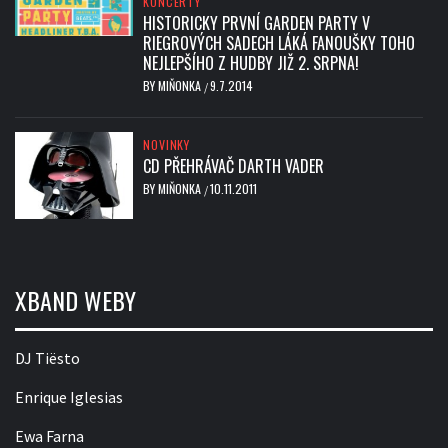
KONCERTY
HISTORICKY PRVNÍ GARDEN PARTY V
RIEGROVÝCH SADECH LÁKÁ FANOUŠKY TOHO
NEJLEPŠÍHO Z HUDBY JIŽ 2. SRPNA!
BY
MIŇONKA
9.7.2014
/
NOVINKY
CD PŘEHRÁVAČ DARTH VADER
BY
MIŇONKA
10.11.2011
/
XBAND WEBY
DJ Tiësto
Enrique Iglesias
Ewa Farna