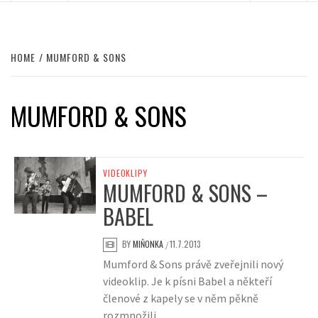
HOME
MUMFORD & SONS
MUMFORD & SONS
VIDEOKLIPY
MUMFORD & SONS –
BABEL
BY
MIŇONKA
11.7.2013
/
Mumford & Sons právě zveřejnili nový
videoklip. Je k písni Babel a někteří
členové z kapely se v něm pěkně
rozmnožili.