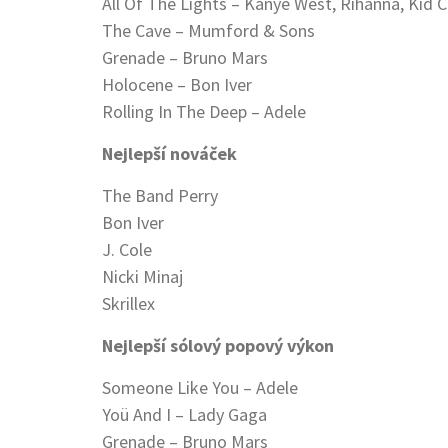
All Of The Lights – Kanye West, Rihanna, Kid C
The Cave – Mumford & Sons
Grenade – Bruno Mars
Holocene – Bon Iver
Rolling In The Deep – Adele
Nejlepší nováček
The Band Perry
Bon Iver
J. Cole
Nicki Minaj
Skrillex
Nejlepší sólový popový výkon
Someone Like You – Adele
Yoü And I – Lady Gaga
Grenade – Bruno Mars