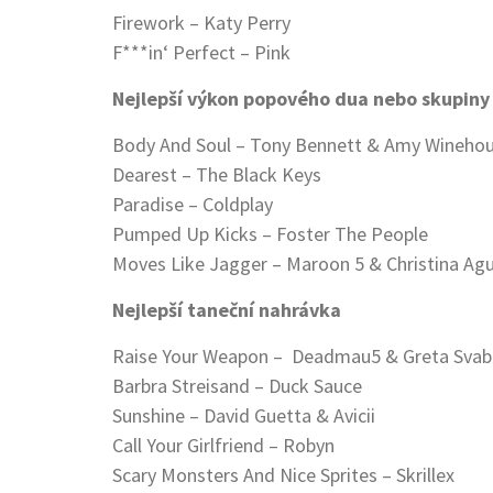
Firework – Katy Perry
F***in‘ Perfect – Pink
Nejlepší výkon popového dua nebo skupiny
Body And Soul – Tony Bennett & Amy Wineho
Dearest – The Black Keys
Paradise – Coldplay
Pumped Up Kicks – Foster The People
Moves Like Jagger – Maroon 5 & Christina Agu
Nejlepší taneční nahrávka
Raise Your Weapon – Deadmau5 & Greta Svab
Barbra Streisand – Duck Sauce
Sunshine – David Guetta & Avicii
Call Your Girlfriend – Robyn
Scary Monsters And Nice Sprites – Skrillex