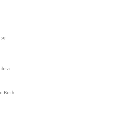
use
ilera
o Bech