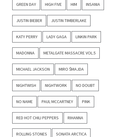
GREEN DAY
HIGH FIVE
HIM
INSANIA
JUSTIN BIEBER
JUSTIN TIMBERLAKE
KATY PERRY
LADY GAGA
LINKIN PARK
MADONNA
METALGATE MASSACRE VOL.5
MICHAEL JACKSON
MIRO ŠMAJDA
NIGHTWISH
NIGHTWORK
NO DOUBT
NO NAME
PAUL MCCARTNEY
PINK
RED HOT CHILI PEPPERS
RIHANNA
ROLLING STONES
SONATA ARCTICA