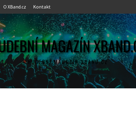
O XBand.cz
Kontakt
UDEBNÍ MAGAZÍN XBAND.
HUDEBNÍ MAGAZÍN XBAND.CZ