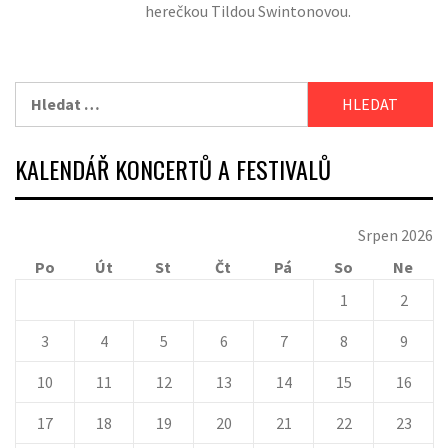
herečkou Tildou Swintonovou.
Vyhledávání
KALENDÁŘ KONCERTŮ A FESTIVALŮ
Srpen 2026
Po
Út
St
Čt
Pá
So
Ne
1
2
3
4
5
6
7
8
9
10
11
12
13
14
15
16
17
18
19
20
21
22
23