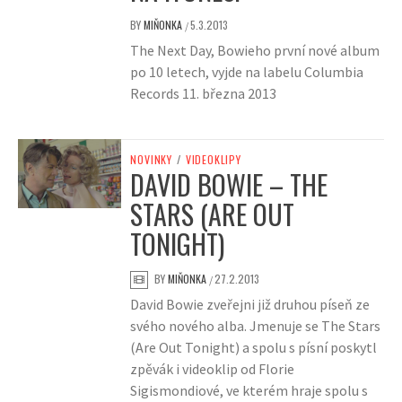
BY
MIŇONKA
5.3.2013
/
The Next Day, Bowieho první nové album
po 10 letech, vyjde na labelu Columbia
Records 11. března 2013
NOVINKY
/
VIDEOKLIPY
DAVID BOWIE – THE
STARS (ARE OUT
TONIGHT)
BY
MIŇONKA
27.2.2013
/
David Bowie zveřejni již druhou píseň ze
svého nového alba. Jmenuje se The Stars
(Are Out Tonight) a spolu s písní poskytl
zpěvák i videoklip od Florie
Sigismondiové, ve kterém hraje spolu s