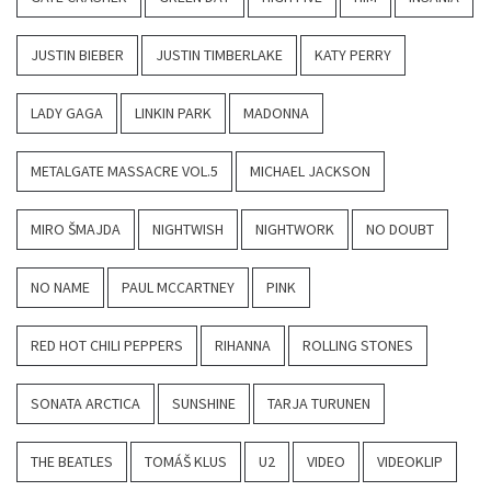
JUSTIN BIEBER
JUSTIN TIMBERLAKE
KATY PERRY
LADY GAGA
LINKIN PARK
MADONNA
METALGATE MASSACRE VOL.5
MICHAEL JACKSON
MIRO ŠMAJDA
NIGHTWISH
NIGHTWORK
NO DOUBT
NO NAME
PAUL MCCARTNEY
PINK
RED HOT CHILI PEPPERS
RIHANNA
ROLLING STONES
SONATA ARCTICA
SUNSHINE
TARJA TURUNEN
THE BEATLES
TOMÁŠ KLUS
U2
VIDEO
VIDEOKLIP