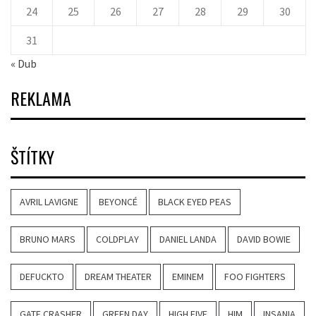
24
25
26
27
28
29
30
31
« Dub
REKLAMA
ŠTÍTKY
AVRIL LAVIGNE
BEYONCÉ
BLACK EYED PEAS
BRUNO MARS
COLDPLAY
DANIEL LANDA
DAVID BOWIE
DEFUCKTO
DREAM THEATER
EMINEM
FOO FIGHTERS
GATE CRASHER
GREEN DAY
HIGH FIVE
HIM
INSANIA