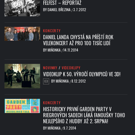
FELFEST – REPORTÁŽ
BY
DANIEL BŘEZINA
3.7.2012
/
KONCERTY
DANIEL LANDA CHYSTÁ NA PŘÍŠTÍ ROK
VELEKONCERT AŽ PRO 100 TISÍC LIDÍ
BY
MIŇONKA
14.11.2014
/
NOVINKY
/
VIDEOKLIPY
VIDEOKLIP K 50. VÝROČÍ OLYMPICŮ VE 3D!
BY
MIŇONKA
8.12.2012
/
KONCERTY
HISTORICKY PRVNÍ GARDEN PARTY V
RIEGROVÝCH SADECH LÁKÁ FANOUŠKY TOHO
NEJLEPŠÍHO Z HUDBY JIŽ 2. SRPNA!
BY
MIŇONKA
9.7.2014
/