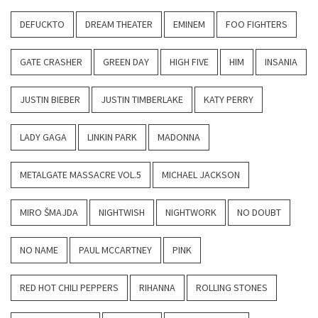
DEFUCKTO
DREAM THEATER
EMINEM
FOO FIGHTERS
GATE CRASHER
GREEN DAY
HIGH FIVE
HIM
INSANIA
JUSTIN BIEBER
JUSTIN TIMBERLAKE
KATY PERRY
LADY GAGA
LINKIN PARK
MADONNA
METALGATE MASSACRE VOL.5
MICHAEL JACKSON
MIRO ŠMAJDA
NIGHTWISH
NIGHTWORK
NO DOUBT
NO NAME
PAUL MCCARTNEY
PINK
RED HOT CHILI PEPPERS
RIHANNA
ROLLING STONES