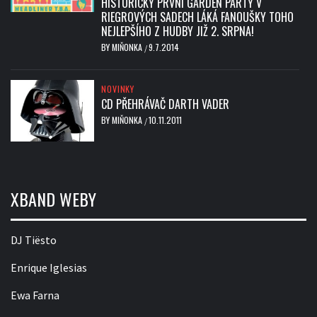
HISTORICKY PRVNÍ GARDEN PARTY V
RIEGROVÝCH SADECH LÁKÁ FANOUŠKY TOHO
NEJLEPŠÍHO Z HUDBY JIŽ 2. SRPNA!
BY
MIŇONKA
9.7.2014
/
NOVINKY
CD PŘEHRÁVAČ DARTH VADER
BY
MIŇONKA
10.11.2011
/
XBAND WEBY
DJ Tiësto
Enrique Iglesias
Ewa Farna