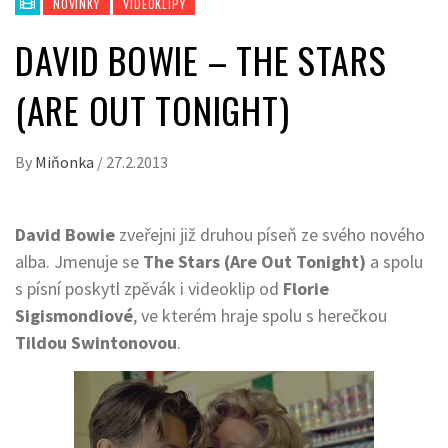
NOVINKY
VIDEOKLIPY
DAVID BOWIE – THE STARS
(ARE OUT TONIGHT)
By
Miňonka
/
27.2.2013
David Bowie
zveřejni již druhou píseň ze svého nového
alba. Jmenuje se
The Stars (Are Out Tonight)
a spolu
s písní poskytl zpěvák i videoklip od
Florie
Sigismondiové
, ve kterém hraje spolu s herečkou
Tildou Swintonovou
.