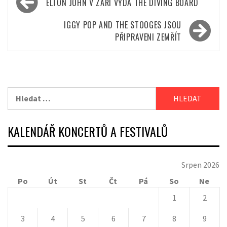
ELTON JOHN V ZÁŘÍ VYDÁ THE DIVING BOARD
pro
příspěvek
IGGY POP AND THE STOOGES JSOU
PŘIPRAVENI ZEMŘÍT
Vyhledávání
KALENDÁŘ KONCERTŮ A FESTIVALŮ
Srpen 2026
Po
Út
St
Čt
Pá
So
Ne
1
2
3
4
5
6
7
8
9