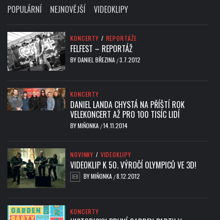
POPULÁRNÍ
NEJNOVĚJŠÍ
VIDEOKLIPY
KONCERTY
/
REPORTÁŽE
FELFEST – REPORTÁŽ
BY
DANIEL BŘEZINA
3.7.2012
/
KONCERTY
DANIEL LANDA CHYSTÁ NA PŘÍŠTÍ ROK
VELEKONCERT AŽ PRO 100 TISÍC LIDÍ
BY
MIŇONKA
14.11.2014
/
NOVINKY
/
VIDEOKLIPY
VIDEOKLIP K 50. VÝROČÍ OLYMPICŮ VE 3D!
BY
MIŇONKA
8.12.2012
/
KONCERTY