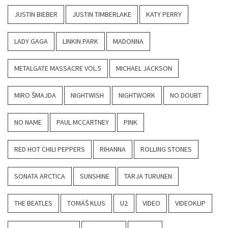
JUSTIN BIEBER
JUSTIN TIMBERLAKE
KATY PERRY
LADY GAGA
LINKIN PARK
MADONNA
METALGATE MASSACRE VOL.5
MICHAEL JACKSON
MIRO ŠMAJDA
NIGHTWISH
NIGHTWORK
NO DOUBT
NO NAME
PAUL MCCARTNEY
PINK
RED HOT CHILI PEPPERS
RIHANNA
ROLLING STONES
SONATA ARCTICA
SUNSHINE
TARJA TURUNEN
THE BEATLES
TOMÁŠ KLUS
U2
VIDEO
VIDEOKLIP