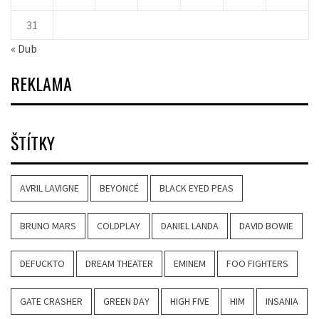
31
« Dub
REKLAMA
ŠTÍTKY
AVRIL LAVIGNE
BEYONCÉ
BLACK EYED PEAS
BRUNO MARS
COLDPLAY
DANIEL LANDA
DAVID BOWIE
DEFUCKTO
DREAM THEATER
EMINEM
FOO FIGHTERS
GATE CRASHER
GREEN DAY
HIGH FIVE
HIM
INSANIA