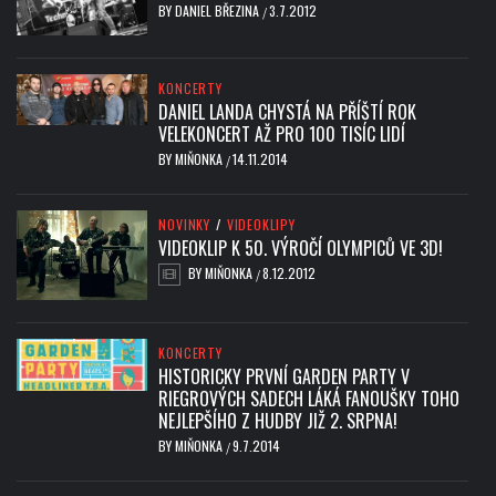
BY
DANIEL BŘEZINA
3.7.2012
/
KONCERTY
DANIEL LANDA CHYSTÁ NA PŘÍŠTÍ ROK
VELEKONCERT AŽ PRO 100 TISÍC LIDÍ
BY
MIŇONKA
14.11.2014
/
NOVINKY
/
VIDEOKLIPY
VIDEOKLIP K 50. VÝROČÍ OLYMPICŮ VE 3D!
BY
MIŇONKA
8.12.2012
/
KONCERTY
HISTORICKY PRVNÍ GARDEN PARTY V
RIEGROVÝCH SADECH LÁKÁ FANOUŠKY TOHO
NEJLEPŠÍHO Z HUDBY JIŽ 2. SRPNA!
BY
MIŇONKA
9.7.2014
/