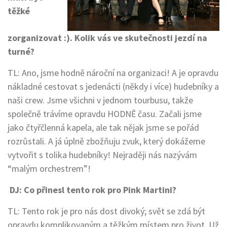
těžké
zorganizovat :). Kolik vás ve skutečnosti jezdí na
turné?
TL: Ano, jsme hodně nároční na organizaci! A je opravdu
nákladné cestovat s jedenácti (někdy i více) hudebníky a
naši crew. Jsme všichni v jednom tourbusu, takže
společně trávíme opravdu HODNĚ času. Začali jsme
jako čtyřčlenná kapela, ale tak nějak jsme se pořád
rozrůstali. A já úplně zbožňuju zvuk, který dokážeme
vytvořit s tolika hudebníky! Nejraději nás nazývám
“malým orchestrem”!
DJ: Co přinesl tento rok pro Pink Martini?
TL: Tento rok je pro nás dost divoký; svět se zdá být
opravdu komplikovaným a těžkým místem pro život. Už