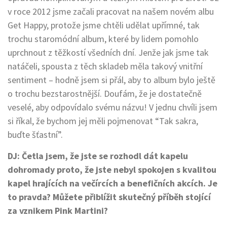
v roce 2012 jsme začali pracovat na našem novém albu
Get Happy, protože jsme chtěli udělat upřímné, tak
trochu staromódní album, které by lidem pomohlo
uprchnout z těžkostí všedních dní. Jenže jak jsme tak
natáčeli, spousta z těch skladeb měla takový vnitřní
sentiment – hodně jsem si přál, aby to album bylo ještě
o trochu bezstarostnější. Doufám, že je dostatečně
veselé, aby odpovídalo svému názvu! V jednu chvíli jsem
si říkal, že bychom jej měli pojmenovat “Tak sakra,
buďte šťastní”.
DJ: Četla jsem, že jste se rozhodl dát kapelu
dohromady proto, že jste nebyl spokojen s kvalitou
kapel hrajících na večírcích a benefičních akcích. Je
to pravda? Můžete přiblížit skutečný příběh stojící
za vznikem Pink Martini?