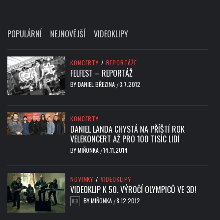
POPULÁRNÍ
NEJNOVĚJŠÍ
VIDEOKLIPY
KONCERTY
/
REPORTÁŽE
FELFEST – REPORTÁŽ
BY
DANIEL BŘEZINA
3.7.2012
/
KONCERTY
DANIEL LANDA CHYSTÁ NA PŘÍŠTÍ ROK
VELEKONCERT AŽ PRO 100 TISÍC LIDÍ
BY
MIŇONKA
14.11.2014
/
NOVINKY
/
VIDEOKLIPY
VIDEOKLIP K 50. VÝROČÍ OLYMPICŮ VE 3D!
BY
MIŇONKA
8.12.2012
/