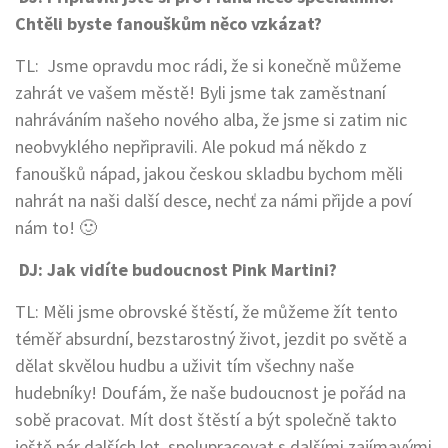
Chtěli byste fanouškům něco vzkázat?
TL: Jsme opravdu moc rádi, že si konečně můžeme
zahrát ve vašem městě! Byli jsme tak zaměstnaní
nahráváním našeho nového alba, že jsme si zatim nic
neobvyklého nepřipravili. Ale pokud má někdo z
fanoušků nápad, jakou českou skladbu bychom měli
nahrát na naši další desce, nechť za námi přijde a poví
nám to! 🙂
DJ: Jak vidíte budoucnost Pink Martini?
TL: Měli jsme obrovské štěstí, že můžeme žít tento
téměř absurdní, bezstarostný život, jezdit po světě a
dělat skvělou hudbu a uživit tím všechny naše
hudebníky! Doufám, že naše budoucnost je pořád na
sobě pracovat. Mít dost štěstí a být společně takto
ještě pár dalších let, spolupracovat s dalšími zajímavými