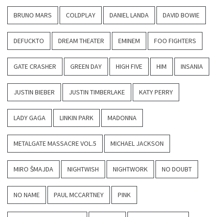
BRUNO MARS
COLDPLAY
DANIEL LANDA
DAVID BOWIE
DEFUCKTO
DREAM THEATER
EMINEM
FOO FIGHTERS
GATE CRASHER
GREEN DAY
HIGH FIVE
HIM
INSANIA
JUSTIN BIEBER
JUSTIN TIMBERLAKE
KATY PERRY
LADY GAGA
LINKIN PARK
MADONNA
METALGATE MASSACRE VOL.5
MICHAEL JACKSON
MIRO ŠMAJDA
NIGHTWISH
NIGHTWORK
NO DOUBT
NO NAME
PAUL MCCARTNEY
PINK