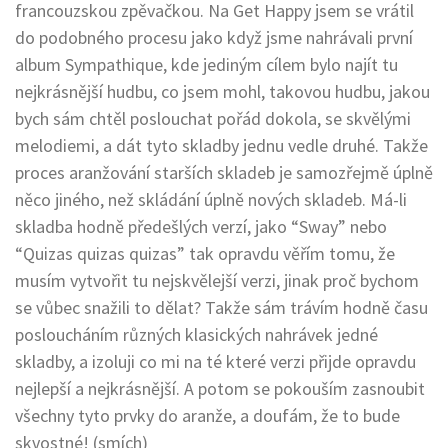
francouzskou zpěvačkou. Na Get Happy jsem se vrátil
do podobného procesu jako když jsme nahrávali první
album Sympathique, kde jediným cílem bylo najít tu
nejkrásnější hudbu, co jsem mohl, takovou hudbu, jakou
bych sám chtěl poslouchat pořád dokola, se skvělými
melodiemi, a dát tyto skladby jednu vedle druhé. Takže
proces aranžování starších skladeb je samozřejmě úplně
něco jiného, než skládání úplně nových skladeb. Má-li
skladba hodně předešlých verzí, jako “Sway” nebo
“Quizas quizas quizas” tak opravdu věřím tomu, že
musím vytvořit tu nejskvělejší verzi, jinak proč bychom
se vůbec snažili to dělat? Takže sám trávím hodně času
posloucháním různých klasických nahrávek jedné
skladby, a izoluji co mi na té které verzi přijde opravdu
nejlepší a nejkrásnější. A potom se pokouším zasnoubit
všechny tyto prvky do aranže, a doufám, že to bude
skvostné! (smích)