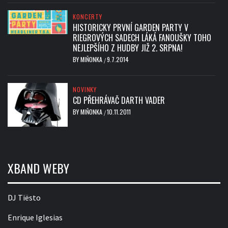
KONCERTY
HISTORICKY PRVNÍ GARDEN PARTY V
RIEGROVÝCH SADECH LÁKÁ FANOUŠKY TOHO
NEJLEPŠÍHO Z HUDBY JIŽ 2. SRPNA!
BY
MIŇONKA
9.7.2014
/
NOVINKY
CD PŘEHRÁVAČ DARTH VADER
BY
MIŇONKA
10.11.2011
/
XBAND WEBY
DJ Tiësto
Enrique Iglesias