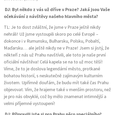
DJ: Byl někdo z vás už dříve v Praze? Jaká jsou Vaše
očekávání z návštěvy našeho hlavního města?
TL: Je to dost zvláštní, že jsme v Praze ještě nikdy
nehráli! Už jsme vystoupili skoro po celé Evropě –
dokonce i v Rumunsku, Bulharsku, Polsku, Pobaltí,
Maďarsku… ale ještě nikdy ne v Praze! Jsem si jistý, že
někteří z nás už Prahu navštívili, ale toto je naše první
oficiální návštěva! Celá kapela se na to už moc těší!
Víme, že to je doslova legendární město, protkané
bohatou historií, s neskutečně zajímavým kulturním
životem. Upřímně doufám, že budu mít také čas Prahu
objevovat. Vím, že hrajeme také v menším prostoru, než
je pro nás obvyklé, což by mělo znamenat intimnější a
velmi příjemné vystoupení!
DJ: Připravili jste si pro Prahu něco speciálního?