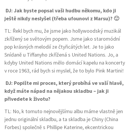
DJ: Jak byste popsal vaši hudbu někomu, kdo ji
ještě nikdy neslyšel (třeba ufounovi z Marsu)? 🙂
TL: Řekl bych mu, že jsme jako hollywoodský muzikál
zkřížený se světovým popem. Jsme jako staromódní
pop krásných melodií ze čtyřicátých let. Je to jako
Snídaně u Tiffanyho zkřížená s United Nations. Jo, a
kdyby United Nations mělo domácí kapelu na koncerty
v roce 1963, rád bych si myslel, že to bylo Pink Martini!
DJ: Popište mi proces, který probíhá ve vaší hlavě,
když máte nápad na nějakou skladbu – jak ji
přivedete k životu?
TL: No, k tomuto nejnovějšímu albu máme vlastně jen
jednu originální skladbu, a ta skladba je Chiny (China
Forbes) společně s Phillipe Katerine, ekcentrickou