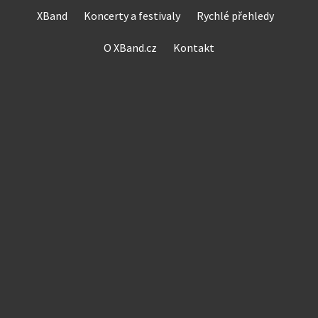
Skip
XBand
Koncerty a festivaly
Rychlé přehledy
to
content
O XBand.cz
Kontakt