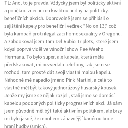
TL: Ano, to je pravda. Vždycky jsem byl politicky aktivní
a poněkud znechucen kvalitou hudby na politicky-
benefičních akcích. Dobrovolně jsem se přihlásil o
zajištění kapely pro benefiční večírek “No on 13,” což
byla kampaň proti ilegalizaci homosexuality v Oregonu.
A zabookoval jsem tam Del Rubio Triplets, které jsem
kdysi poprvé viděl ve vánoční show Pee Weeho
Hermana. To bylo super, ale kapela, která měla
předskakovat, mi nezvedala telefony, tak jsem se
rozhodl tam prostě dát svoji vlastní malou kapelu.
Náhodně mě napadlo jméno Pink Martini, a celé to
vlastně měl být takový jednorázový husarský kousek.
Jenže my jsme se nějak rozjeli, stali jsme se domácí
kapelou podobných politicky progresivních akcí. Já sám
jsem původně měl být také aktivním politikem, ale brzy
mi bylo jasné, že mnohem zábavnější kariérou bude
hraní hudby (smích).