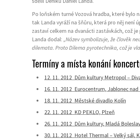
sdělil Deníku Daniel Landa.
Po loňském turné Vozová hradba, které bylo n
tak Landa vyráží na šňůru, která pro něj není ú
zastaví celkem na dvanácti zastávkách, což je
Landa dodal:
„Název symbolizuje, že člověk ne
dilemata. Proto Dilema pyrotechnika, což je vla
Termíny a místa konání koncert
12. 11. 2012 Dům kultury Metropol – Diva
16. 11. 2012 Eurocentrum, Jablonec nad
18. 11. 2012 Městské divadlo Kolín
22. 11. 2012 KD PEKLO, Plzeň
26. 11. 2012 Dům kultury, Mladá Bolesla
30. 11. 2012 Hotel Thermal – Velký sál, K