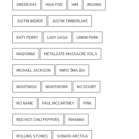
GREEN DAY
HIGH FIVE
HIM
INSANIA
JUSTIN BIEBER
JUSTIN TIMBERLAKE
KATY PERRY
LADY GAGA
LINKIN PARK
MADONNA
METALGATE MASSACRE VOL.5
MICHAEL JACKSON
MIRO ŠMAJDA
NIGHTWISH
NIGHTWORK
NO DOUBT
NO NAME
PAUL MCCARTNEY
PINK
RED HOT CHILI PEPPERS
RIHANNA
ROLLING STONES
SONATA ARCTICA