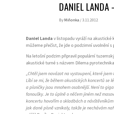
DANIEL LANDA 
By
Miňonka
/
3.11.2012
Daniel Landa
v listopadu vyráží na akustické
můžeme přečíst, že jde o podzimní uvolnění s 
Na letošní podzim připravil populární tuzemsk
akustické turné s názvem Dilema pyrotechnika
„Chtěl jsem navázat na vystoupení, které jsem 
Líbí se mi, že během akustických koncertů se 
a písničky jsou mnohem osobnější. Není to gigant
fanoušky. Je to úplně o něčem jiném než maso
koncertu hovořím o skladbách a návštěvníkům 
jak dané písně vznikaly, takže je nechávám na