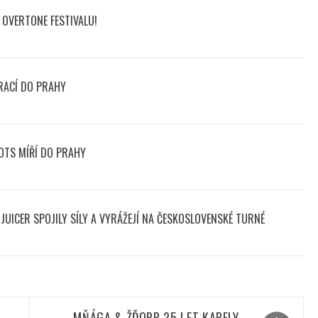
OVERTONE FESTIVALU!
RACÍ DO PRAHY
OTS MÍŘÍ DO PRAHY
UICER SPOJILY SÍLY A VYRÁŽEJÍ NA ČESKOSLOVENSKÉ TURNÉ
MŇÁGA & ŽĎORP 25 LET KAPELY –