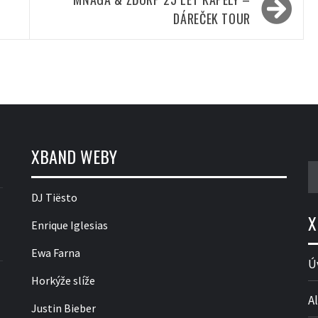
DÁREČEK TOUR
XBAND WEBY
V
DJ Tiësto
X
Enrique Iglesias
Ewa Farna
Ú
Horkýže slíže
Al
Justin Bieber