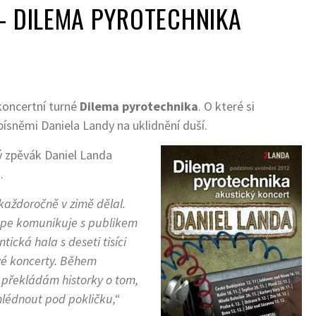
– DILEMA PYROTECHNIKA
 koncertní turné
Dilema pyrotechnika
. O které si
písněmi Daniela Landy na uklidnění duší.
ý zpěvák Daniel Landa
.
každoročně v zimě dělal.
lépe komunikuje s publikem
ická hala s deseti tisíci
vé koncerty. Během
překládám historky o tom,
hlédnout pod pokličku,“