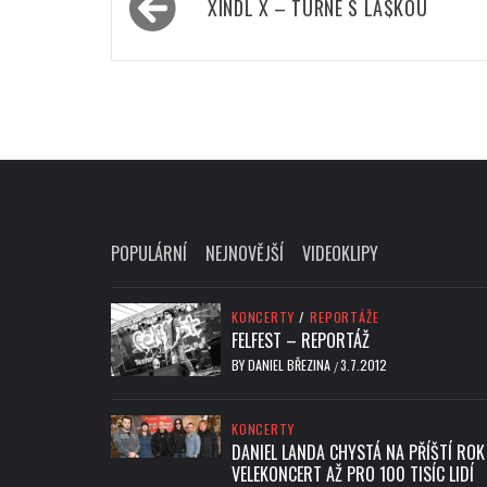
XINDL X – TURNÉ S LÁ$KOU
pro
příspěvek
POPULÁRNÍ
NEJNOVĚJŠÍ
VIDEOKLIPY
KONCERTY
/
REPORTÁŽE
FELFEST – REPORTÁŽ
BY
DANIEL BŘEZINA
3.7.2012
/
KONCERTY
DANIEL LANDA CHYSTÁ NA PŘÍŠTÍ ROK
VELEKONCERT AŽ PRO 100 TISÍC LIDÍ