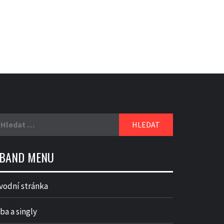
yhledávání
BAND MENU
vodní stránka
ba a singly