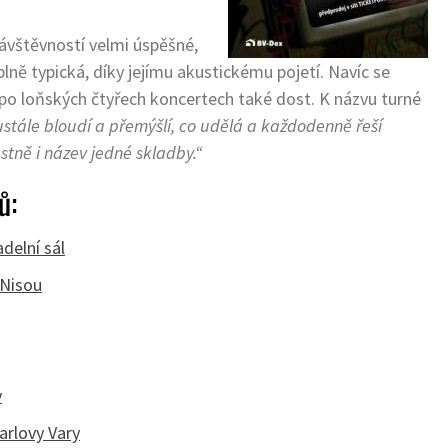
ávštěvností velmi úspěšné,
plně typická, díky jejímu akustickému pojetí. Navíc se
 po loňských čtyřech koncertech také dost. K názvu turné
ustále bloudí a přemýšlí, co udělá a každodenně řeší
stně i název jedné skladby.“
ů:
delní sál
 Nisou
v
arlovy Vary