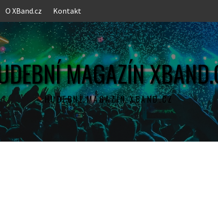
O XBand.cz
Kontakt
UDEBNÍ MAGAZÍN XBAND.
HUDEBNÍ MAGAZÍN XBAND.CZ