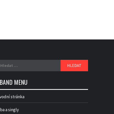
yhledávání
BAND MENU
vodní stránka
ba a singly