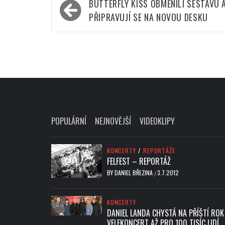
Navigace
BUTTERFLY KISS OBMĚNILI SESTAVU 
pro
PŘIPRAVUJÍ SE NA NOVOU DESKU
příspěvek
POPULÁRNÍ
NEJNOVĚJŠÍ
VIDEOKLIPY
KONCERTY
/
REPORTÁŽE
FELFEST – REPORTÁŽ
BY
DANIEL BŘEZINA
3.7.2012
/
KONCERTY
DANIEL LANDA CHYSTÁ NA PŘÍŠTÍ ROK
VELEKONCERT AŽ PRO 100 TISÍC LIDÍ