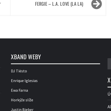
A
FERGIE – L.A. LOVE (LA LA)
XBAND WEBY
V
DJ Tiësto
X
Enrique Iglesias
Ewa Farna
Ú
Horkýže slíže
Al
Justin Bieber