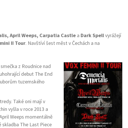
lis, April Weeps, Carpatia Castle
a
Dark Spell
vyrážejí
mini II Tour
. Navštíví šest měst v Čechách a na
 smečka z Roudnice nad
uhohrající debut The End
m souborům tuzemského
tredy. Také oni mají v
in vyšla v roce 2013 a
y. April Weeps momentálně
ké skladba The Last Piece