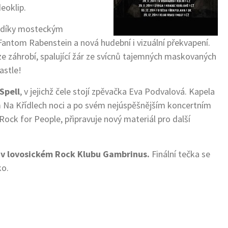
deoklip.
í díky mosteckým
 Fantom Rabenstein a nová hudební i vizuální překvapení.
e záhrobí, spalující žár ze svícnů tajemných maskovaných
astle!
Spell
, v jejichž čele stojí zpěvačka Eva Podvalová. Kapela
m Na Křídlech noci a po svém nejúspěšnějším koncertním
 Rock for People, připravuje nový materiál pro další
u v lovosickém Rock Klubu Gambrinus.
Finální tečka se
ko.
s