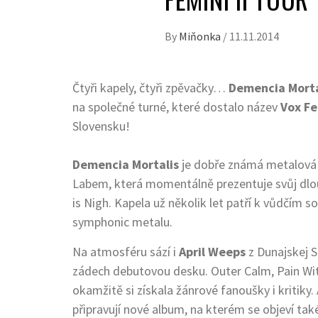
By
Miňonka
/
11.11.2014
Čtyři kapely, čtyři zpěvačky…
Demencia Morta
na společné turné, které dostalo název
Vox Fe
Slovensku!
Demencia Mortalis
je dobře známá metalová
Labem, která momentálně prezentuje svůj dlo
is Nigh. Kapela už několik let patří k vůdčí
symphonic metalu.
Na atmosféru sází i
April Weeps
z Dunajskej S
zádech debutovou desku. Outer Calm, Pain With
okamžitě si získala žánrové fanoušky i kritik
připravují nové album, na kterém se objeví ta