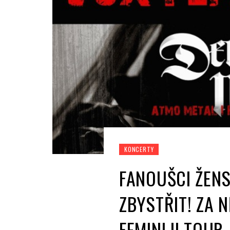
KONCERTY
FANOUŠCI ŽEN
ZBYSTŘIT! ZA 
FEMINI II TOUR