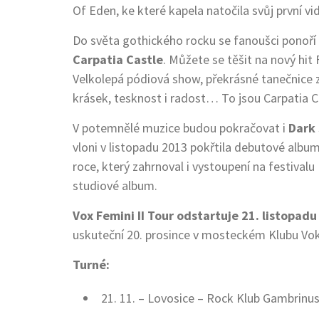
Of Eden, ke které kapela natočila svůj první vi
Do světa gothického rocku se fanoušci ponoř
Carpatia Castle
. Můžete se těšit na nový hit
Velkolepá pódiová show, překrásné tanečnice z
krásek, tesknost i radost… To jsou Carpatia C
V potemnělé muzice budou pokračovat i
Dark 
vloni v listopadu 2013 pokřtila debutové albu
roce, který zahrnoval i vystoupení na festivalu
studiové album.
Vox Femini II Tour odstartuje 21. listopad
uskuteční 20. prosince v mosteckém Klubu Vo
Turné:
21. 11. – Lovosice – Rock Klub Gambrinu