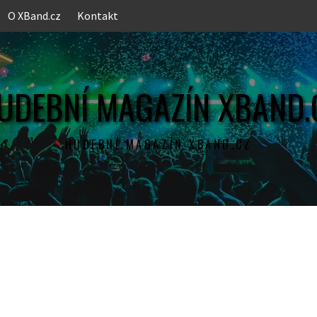
O XBand.cz
Kontakt
UDEBNÍ MAGAZÍN XBAND.
HUDEBNÍ MAGAZÍN XBAND.CZ