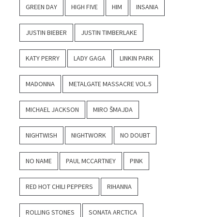
GREEN DAY
HIGH FIVE
HIM
INSANIA
JUSTIN BIEBER
JUSTIN TIMBERLAKE
KATY PERRY
LADY GAGA
LINKIN PARK
MADONNA
METALGATE MASSACRE VOL.5
MICHAEL JACKSON
MIRO ŠMAJDA
NIGHTWISH
NIGHTWORK
NO DOUBT
NO NAME
PAUL MCCARTNEY
PINK
RED HOT CHILI PEPPERS
RIHANNA
ROLLING STONES
SONATA ARCTICA