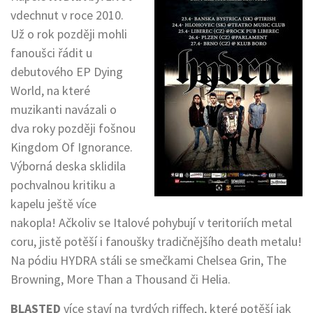
vdechnut v roce 2010.
Už o rok později mohli
fanoušci řádit u
debutového EP Dying
World, na které
muzikanti navázali o
dva roky později fošnou
Kingdom Of Ignorance.
Výborná deska sklidila
pochvalnou kritiku a
kapelu ještě více
nakopla! Ačkoliv se Italové pohybují v teritoriích metal
coru, jistě potěší i fanoušky tradičnějšího death metalu!
Na pódiu HYDRA stáli se smečkami Chelsea Grin, The
Browning, More Than a Thousand či Helia.
BLASTED
více staví na tvrdých riffech, které potěší jak