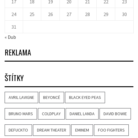
17
18
19
20
21
22
23
24
25
26
27
28
29
30
31
« Dub
REKLAMA
ŠTÍTKY
AVRIL LAVIGNE
BEYONCÉ
BLACK EYED PEAS
BRUNO MARS
COLDPLAY
DANIEL LANDA
DAVID BOWIE
DEFUCKTO
DREAM THEATER
EMINEM
FOO FIGHTERS