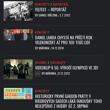
KONCERTY
/
REPORTÁŽE
FELFEST – REPORTÁŽ
BY
DANIEL BŘEZINA
3.7.2012
/
KONCERTY
DANIEL LANDA CHYSTÁ NA PŘÍŠTÍ ROK
VELEKONCERT AŽ PRO 100 TISÍC LIDÍ
BY
MIŇONKA
14.11.2014
/
NOVINKY
/
VIDEOKLIPY
VIDEOKLIP K 50. VÝROČÍ OLYMPICŮ VE 3D!
BY
MIŇONKA
8.12.2012
/
KONCERTY
HISTORICKY PRVNÍ GARDEN PARTY V
RIEGROVÝCH SADECH LÁKÁ FANOUŠKY TOHO
NEJLEPŠÍHO Z HUDBY JIŽ 2. SRPNA!