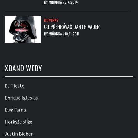
BY
MIŇONKA
9.7.2014
/
NOVINKY
CD PŘEHRÁVAČ DARTH VADER
BY
MIŇONKA
10.11.2011
/
XBAND WEBY
DJ Tiësto
Enrique Iglesias
Ewa Farna
Horkýže slíže
Justin Bieber