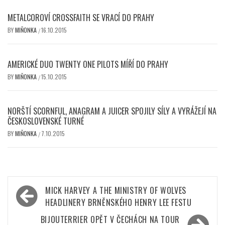
METALCOROVÍ CROSSFAITH SE VRACÍ DO PRAHY
BY
MIŇONKA
16.10.2015
/
AMERICKÉ DUO TWENTY ONE PILOTS MÍŘÍ DO PRAHY
BY
MIŇONKA
15.10.2015
/
NORŠTÍ SCORNFUL, ANAGRAM A JUICER SPOJILY SÍLY A VYRÁŽEJÍ NA
ČESKOSLOVENSKÉ TURNÉ
BY
MIŇONKA
7.10.2015
/
Navigace
MICK HARVEY A THE MINISTRY OF WOLVES
pro
HEADLINERY BRNĚNSKÉHO HENRY LEE FESTU
příspěvek
BIJOUTERRIER OPĚT V ČECHÁCH NA TOUR