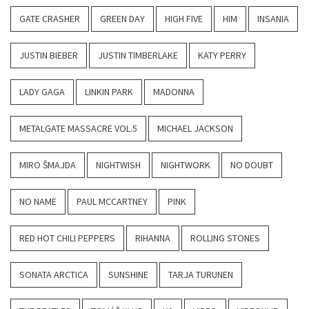
GATE CRASHER
GREEN DAY
HIGH FIVE
HIM
INSANIA
JUSTIN BIEBER
JUSTIN TIMBERLAKE
KATY PERRY
LADY GAGA
LINKIN PARK
MADONNA
METALGATE MASSACRE VOL.5
MICHAEL JACKSON
MIRO ŠMAJDA
NIGHTWISH
NIGHTWORK
NO DOUBT
NO NAME
PAUL MCCARTNEY
PINK
RED HOT CHILI PEPPERS
RIHANNA
ROLLING STONES
SONATA ARCTICA
SUNSHINE
TARJA TURUNEN