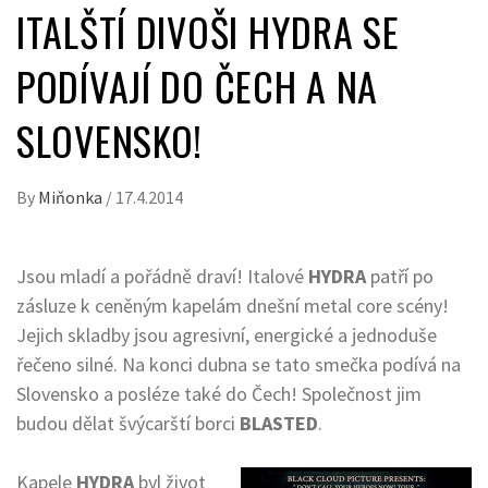
ITALŠTÍ DIVOŠI HYDRA SE
PODÍVAJÍ DO ČECH A NA
SLOVENSKO!
By
Miňonka
/
17.4.2014
Jsou mladí a pořádně draví! Italové
HYDRA
patří po
zásluze k ceněným kapelám dnešní metal core scény!
Jejich skladby jsou agresivní, energické a jednoduše
řečeno silné. Na konci dubna se tato smečka podívá na
Slovensko a posléze také do Čech! Společnost jim
budou dělat švýcarští borci
BLASTED
.
Kapele
HYDRA
byl život