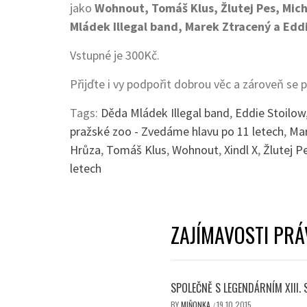
jako
Wohnout, Tomáš Klus, Žlutej Pes, Mich
Mládek Illegal band, Marek Ztracený a Edd
Vstupné je 300Kč.
Přijďte i vy podpořit dobrou věc a zároveň se 
Tags:
Děda Mládek Illegal band
,
Eddie Stoilow
pražské zoo - Zvedáme hlavu po 11 letech
,
Mar
Hrůza
,
Tomáš Klus
,
Wohnout
,
Xindl X
,
Žlutej P
letech
ZAJÍMAVOSTI PRÁ
SPOLEČNĚ S LEGENDÁRNÍM XIII.
BY
MIŇONKA
19.10.2015
/