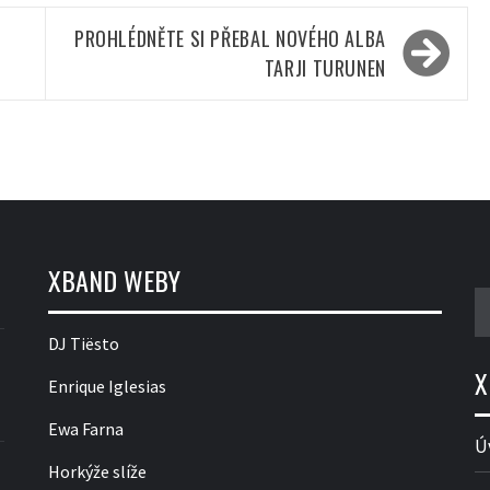
S
PROHLÉDNĚTE SI PŘEBAL NOVÉHO ALBA
TARJI TURUNEN
XBAND WEBY
V
DJ Tiësto
X
Enrique Iglesias
Ewa Farna
Ú
Horkýže slíže