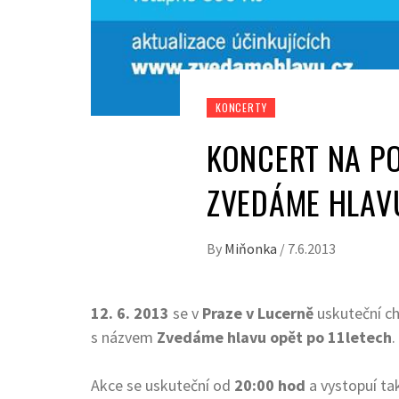
KONCERTY
KONCERT NA P
ZVEDÁME HLAVU
By
Miňonka
/
7.6.2013
12. 6. 2013
se v
Praze v Lucerně
uskuteční ch
s názvem
Zvedáme hlavu opět po 11letech
.
Akce se uskuteční od
20:00 hod
a vystopuí tak