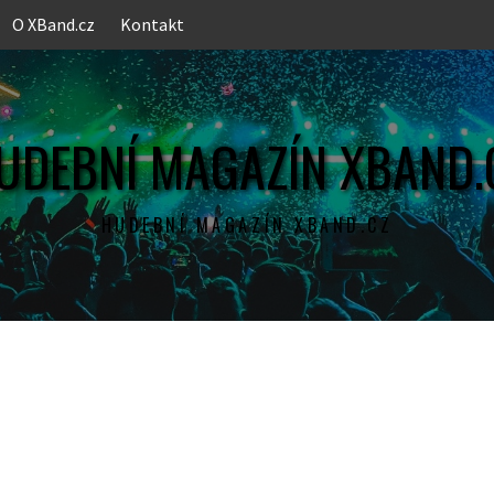
O XBand.cz
Kontakt
UDEBNÍ MAGAZÍN XBAND.
HUDEBNÍ MAGAZÍN XBAND.CZ