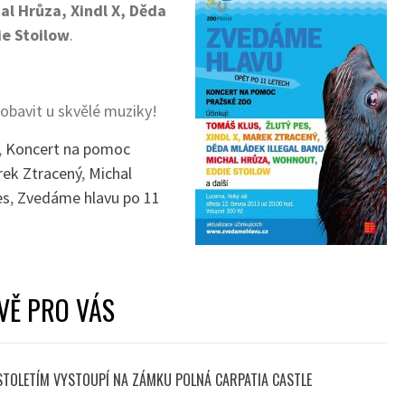
al Hrůza, Xindl X, Děda
ie Stoilow
.
pobavit u skvělé muziky!
,
Koncert na pomoc
ek Ztracený
,
Michal
es
,
Zvedáme hlavu po 11
VĚ PRO VÁS
 STOLETÍM VYSTOUPÍ NA ZÁMKU POLNÁ CARPATIA CASTLE