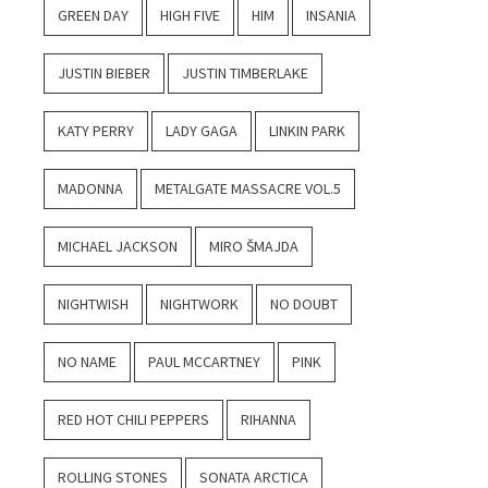
GREEN DAY
HIGH FIVE
HIM
INSANIA
JUSTIN BIEBER
JUSTIN TIMBERLAKE
KATY PERRY
LADY GAGA
LINKIN PARK
MADONNA
METALGATE MASSACRE VOL.5
MICHAEL JACKSON
MIRO ŠMAJDA
NIGHTWISH
NIGHTWORK
NO DOUBT
NO NAME
PAUL MCCARTNEY
PINK
RED HOT CHILI PEPPERS
RIHANNA
ROLLING STONES
SONATA ARCTICA