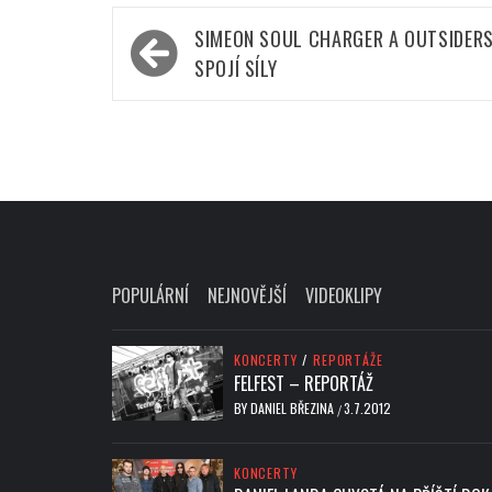
Navigace
SIMEON SOUL CHARGER A OUTSIDER
pro
SPOJÍ SÍLY
příspěvek
POPULÁRNÍ
NEJNOVĚJŠÍ
VIDEOKLIPY
KONCERTY
/
REPORTÁŽE
FELFEST – REPORTÁŽ
BY
DANIEL BŘEZINA
3.7.2012
/
KONCERTY