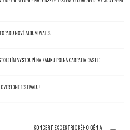
STOUPENÍ BEYONCÉ NA LOŇSKÉM FESTIVALU COACHELLA VYCHÁZÍ NYNÍ
STOPADU NOVÉ ALBUM WALLS
 STOLETÍM VYSTOUPÍ NA ZÁMKU POLNÁ CARPATIA CASTLE
OVERTONE FESTIVALU!
KONCERT EXCENTRICKÉHO GÉNIA