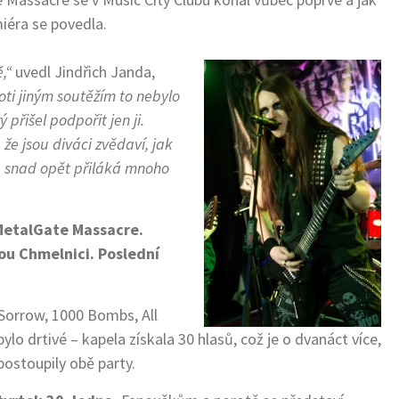
iéra se povedla.
,“
uvedl Jindřich Janda,
ti jiným soutěžím to nebylo
přišel podpořit jen ji.
že jsou diváci zvědaví, jak
ré snad opět přiláká mnoho
 MetalGate Massacre.
ou Chmelnici. Poslední
r Sorrow, 1000 Bombs, All
ylo drtivé – kapela získala 30 hlasů, což je o dvanáct více,
postoupily obě party.