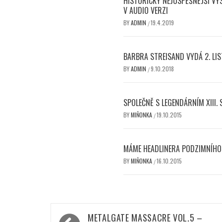
HISTORICKY NEJÚSPĚŠNĚJŠÍ VY
V AUDIO VERZI
BY
ADMIN
19.4.2019
/
BARBRA STREISAND VYDÁ 2. LI
BY
ADMIN
9.10.2018
/
SPOLEČNĚ S LEGENDÁRNÍM XIII.
BY
MIŇONKA
19.10.2015
/
MÁME HEADLINERA PODZIMNÍHO 
BY
MIŇONKA
16.10.2015
/
Navigace
METALGATE MASSACRE VOL.5 –