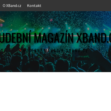
O XBand.cz
Kontakt
UDEBNÍ MAGAZÍN XBAND.
HUDEBNÍ MAGAZÍN XBAND.CZ