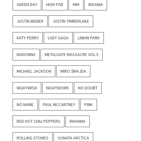
GREEN DAY
HIGH FIVE
HIM
INSANIA
JUSTIN BIEBER
JUSTIN TIMBERLAKE
KATY PERRY
LADY GAGA
LINKIN PARK
MADONNA
METALGATE MASSACRE VOL.5
MICHAEL JACKSON
MIRO ŠMAJDA
NIGHTWISH
NIGHTWORK
NO DOUBT
NO NAME
PAUL MCCARTNEY
PINK
RED HOT CHILI PEPPERS
RIHANNA
ROLLING STONES
SONATA ARCTICA