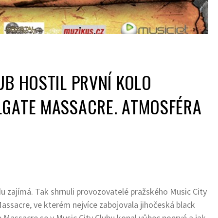
UB HOSTIL PRVNÍ KOLO
LGATE MASSACRE. ATMOSFÉRA
u zajímá. Tak shrnuli provozovatelé pražského Music City
assacre, ve kterém nejvíce zabojovala jihočeská black
 Massacre se v Music City Clubu konal vůbec poprvé a jak