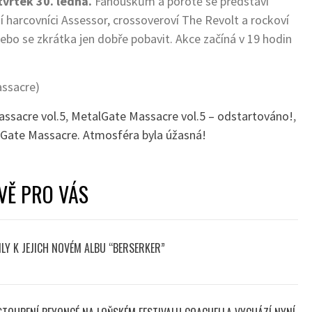
tvrtek 30. ledna.
Fanouškům a porotě se představí
 harcovníci Assessor, crossoveroví The Revolt a rockoví
nebo se zkrátka jen dobře pobavit. Akce začíná v 19 hodin
assacre)
ssacre vol.5
,
MetalGate Massacre vol.5 – odstartováno!
,
alGate Massacre. Atmosféra byla úžasná!
VĚ PRO VÁS
LY K JEJICH NOVÉM ALBU “BERSERKER”