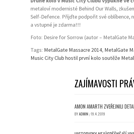
Druhé kolo v Music City Clubu vypukne ve č
metaloví modernisté Behind Our Walls, zkušení
Self-Defence. Přijďte podpořit své oblíbence, 
a vstupné je zdarma!!!
Foto: Desire for Sorrow (autor – MetalGate M
Tags:
MetalGate Massacre 2014
,
MetalGate Ma
Music City Club hostil první kolo soutěže Met
ZAJÍMAVOSTI PRÁ
AMON AMARTH ZVEŘEJNILI DETAI
BY
ADMIN
19.4.2019
/