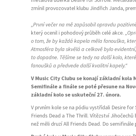
zmínil provozovatel klubu Jindřich Janda, prem
„První večer na mě zapůsobil opravdu pozitivně
který ocenil i pohodový průběh celé akce.
„Opro
o tom, že by každá kapela měla fanouška, který 
Atmosféra byla skvělá a celkově bylo evidentní, 
to dopadne. Těšíme se tedy na další kolo, kte
fanoušků a předvede další kvalitní kapely.“
V Music City Clubu se konají základní kola
Semifinále a finále se poté přesune na Nov
základní kolo se uskuteční 27. února.
V prvním kole se na pódiu vystřídali Desire fo
Friends Dead a The Thrill. Vítězství Jihočechů b
než měli druzí All Friends Dead. Do semifinále 