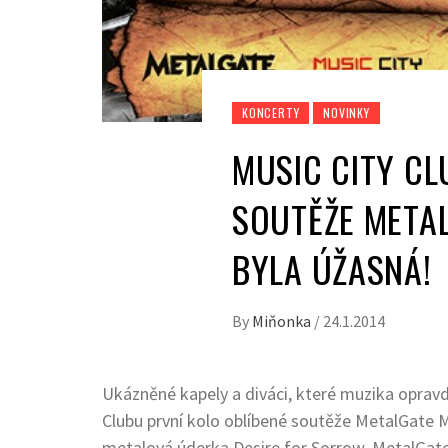
KONCERTY
NOVINKY
MUSIC CITY CL
SOUTĚŽE META
BYLA ÚŽASNÁ!
By
Miňonka
/
24.1.2014
Ukázněné kapely a diváci, které muzika opravd
Clubu první kolo oblíbené soutěže MetalGate M
metalová úderka Desire for Sorrow. MetalGate