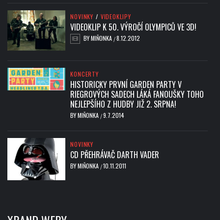
NOVINKY
/
VIDEOKLIPY
VIDEOKLIP K 50. VÝROČÍ OLYMPICŮ VE 3D!
BY
MIŇONKA
8.12.2012
/
KONCERTY
HISTORICKY PRVNÍ GARDEN PARTY V
RIEGROVÝCH SADECH LÁKÁ FANOUŠKY TOHO
NEJLEPŠÍHO Z HUDBY JIŽ 2. SRPNA!
BY
MIŇONKA
9.7.2014
/
NOVINKY
CD PŘEHRÁVAČ DARTH VADER
BY
MIŇONKA
10.11.2011
/