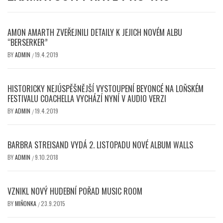
AMON AMARTH ZVEŘEJNILI DETAILY K JEJICH NOVÉM ALBU
“BERSERKER”
BY
ADMIN
19.4.2019
/
HISTORICKY NEJÚSPĚŠNĚJŠÍ VYSTOUPENÍ BEYONCÉ NA LOŇSKÉM
FESTIVALU COACHELLA VYCHÁZÍ NYNÍ V AUDIO VERZI
BY
ADMIN
19.4.2019
/
BARBRA STREISAND VYDÁ 2. LISTOPADU NOVÉ ALBUM WALLS
BY
ADMIN
9.10.2018
/
VZNIKL NOVÝ HUDEBNÍ POŘAD MUSIC ROOM
BY
MIŇONKA
23.9.2015
/