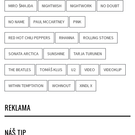
MIRO ŠMAJDA
NIGHTWISH
NIGHTWORK
NO DOUBT
NO NAME
PAUL MCCARTNEY
PINK
RED HOT CHILI PEPPERS
RIHANNA
ROLLING STONES
SONATA ARCTICA
SUNSHINE
TARJA TURUNEN
THE BEATLES
TOMÁŠ KLUS
U2
VIDEO
VIDEOKLIP
WITHIN TEMPTATION
WOHNOUT
XINDL X
REKLAMA
NÁŠ TIP