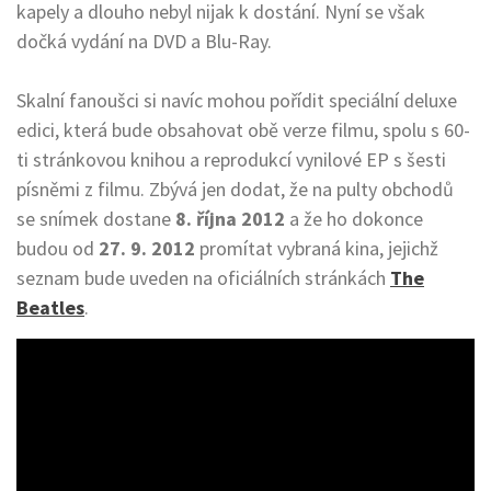
kapely a dlouho nebyl nijak k dostání. Nyní se však
dočká vydání na DVD a Blu-Ray.
Skalní fanoušci si navíc mohou pořídit speciální deluxe
edici, která bude obsahovat obě verze filmu, spolu s 60-
ti stránkovou knihou a reprodukcí vynilové EP s šesti
písněmi z filmu. Zbývá jen dodat, že na pulty obchodů
se snímek dostane
8. října 2012
a že ho dokonce
budou od
27. 9. 2012
promítat vybraná kina, jejichž
seznam bude uveden na oficiálních stránkách
The
Beatles
.