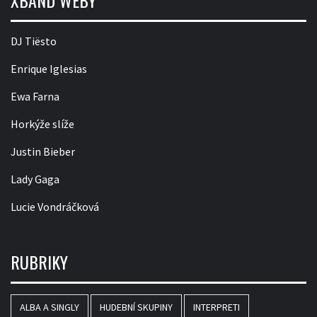
XBAND WEBY
DJ Tiësto
Enrique Iglesias
Ewa Farna
Horkýže slíže
Justin Bieber
Lady Gaga
Lucie Vondráčková
RUBRIKY
ALBA A SINGLY
HUDEBNÍ SKUPINY
INTERPRETI