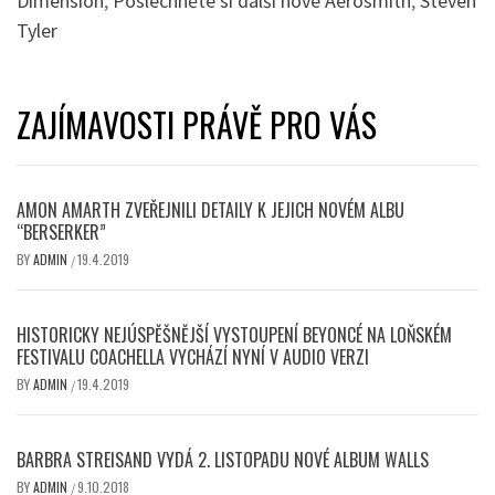
Dimension
,
Poslechněte si další nové Aerosmith
,
Steven
Tyler
ZAJÍMAVOSTI PRÁVĚ PRO VÁS
AMON AMARTH ZVEŘEJNILI DETAILY K JEJICH NOVÉM ALBU
“BERSERKER”
BY
ADMIN
19.4.2019
/
HISTORICKY NEJÚSPĚŠNĚJŠÍ VYSTOUPENÍ BEYONCÉ NA LOŇSKÉM
FESTIVALU COACHELLA VYCHÁZÍ NYNÍ V AUDIO VERZI
BY
ADMIN
19.4.2019
/
BARBRA STREISAND VYDÁ 2. LISTOPADU NOVÉ ALBUM WALLS
BY
ADMIN
9.10.2018
/