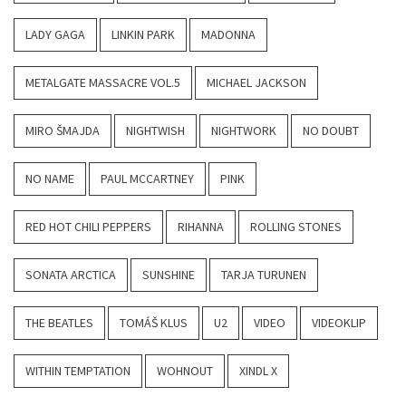
LADY GAGA
LINKIN PARK
MADONNA
METALGATE MASSACRE VOL.5
MICHAEL JACKSON
MIRO ŠMAJDA
NIGHTWISH
NIGHTWORK
NO DOUBT
NO NAME
PAUL MCCARTNEY
PINK
RED HOT CHILI PEPPERS
RIHANNA
ROLLING STONES
SONATA ARCTICA
SUNSHINE
TARJA TURUNEN
THE BEATLES
TOMÁŠ KLUS
U2
VIDEO
VIDEOKLIP
WITHIN TEMPTATION
WOHNOUT
XINDL X