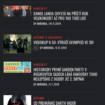
KONCERTY
DANIEL LANDA CHYSTÁ NA PŘÍŠTÍ ROK
VELEKONCERT AŽ PRO 100 TISÍC LIDÍ
BY
MIŇONKA
14.11.2014
/
NOVINKY
/
VIDEOKLIPY
VIDEOKLIP K 50. VÝROČÍ OLYMPICŮ VE 3D!
BY
MIŇONKA
8.12.2012
/
KONCERTY
HISTORICKY PRVNÍ GARDEN PARTY V
RIEGROVÝCH SADECH LÁKÁ FANOUŠKY TOHO
NEJLEPŠÍHO Z HUDBY JIŽ 2. SRPNA!
BY
MIŇONKA
9.7.2014
/
NOVINKY
CD PŘEHRÁVAČ DARTH VADER