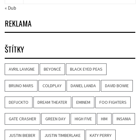
« Dub
REKLAMA
ŠTÍTKY
AVRIL LAVIGNE
BEYONCÉ
BLACK EYED PEAS
BRUNO MARS
COLDPLAY
DANIEL LANDA
DAVID BOWIE
DEFUCKTO
DREAM THEATER
EMINEM
FOO FIGHTERS
GATE CRASHER
GREEN DAY
HIGH FIVE
HIM
INSANIA
JUSTIN BIEBER
JUSTIN TIMBERLAKE
KATY PERRY