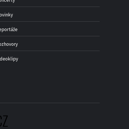
oncerty
ovinky
eportáže
ozhovory
ideoklipy
CZ