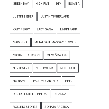
GREEN DAY
HIGH FIVE
HIM
INSANIA
JUSTIN BIEBER
JUSTIN TIMBERLAKE
KATY PERRY
LADY GAGA
LINKIN PARK
MADONNA
METALGATE MASSACRE VOL.5
MICHAEL JACKSON
MIRO ŠMAJDA
NIGHTWISH
NIGHTWORK
NO DOUBT
NO NAME
PAUL MCCARTNEY
PINK
RED HOT CHILI PEPPERS
RIHANNA
ROLLING STONES
SONATA ARCTICA