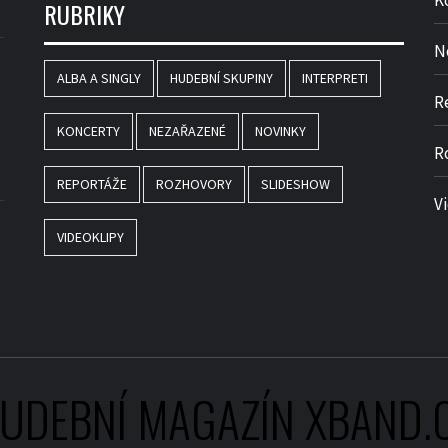
K
RUBRIKY
N
ALBA A SINGLY
HUDEBNÍ SKUPINY
INTERPRETI
R
KONCERTY
NEZAŘAZENÉ
NOVINKY
R
REPORTÁŽE
ROZHOVORY
SLIDESHOW
V
VIDEOKLIPY
UDEBNÍ MAGAZÍN XBAND.