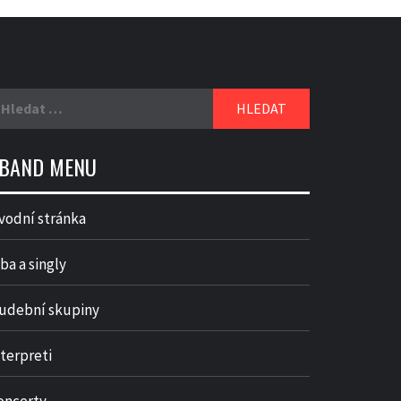
yhledávání
BAND MENU
vodní stránka
ba a singly
udební skupiny
nterpreti