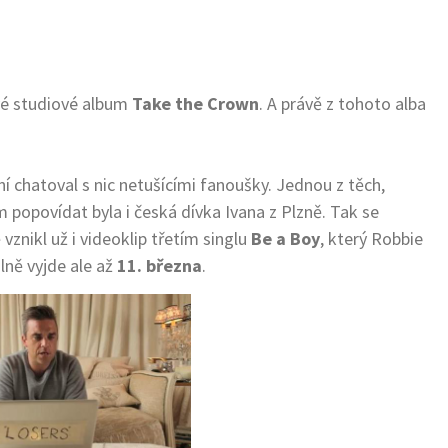
vé studiové album
Take the Crown
. A právě z tohoto alba
ní chatoval s nic netušícími fanoušky. Jednou z těch,
popovídat byla i česká dívka Ivana z Plzně. Tak se
vznikl už i videoklip třetím singlu
Be a Boy
, který Robbie
álně vyjde ale až
11. března
.