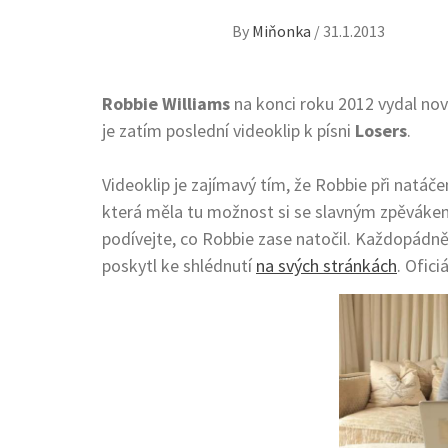
By
Miňonka
/
31.1.2013
Robbie Williams
na konci roku 2012 vydal no
je zatím poslední videoklip k písni
Losers
.
Videoklip je zajímavý tím, že Robbie při natáče
která měla tu možnost si se slavným zpěvákem 
podívejte, co Robbie zase natočil. Každopádně 
poskytl ke shlédnutí
na svých stránkách
. Ofici