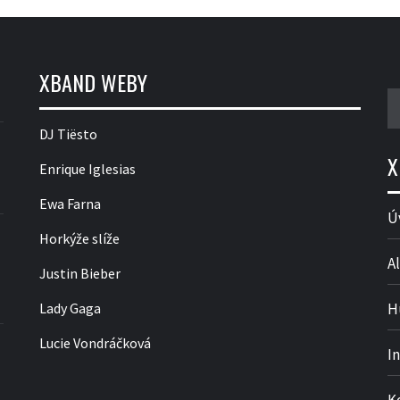
XBAND WEBY
V
DJ Tiësto
X
Enrique Iglesias
Ewa Farna
Ú
Horkýže slíže
Al
Justin Bieber
Lady Gaga
H
Lucie Vondráčková
I