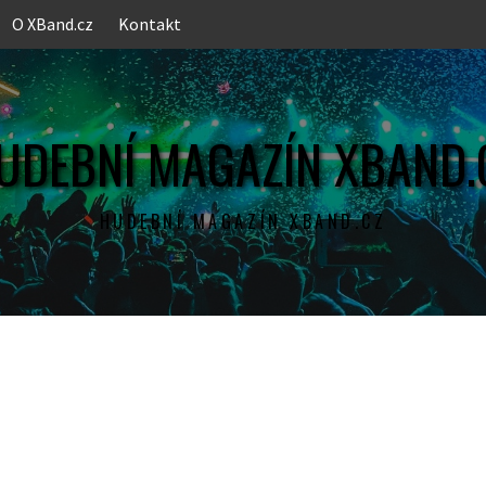
O XBand.cz
Kontakt
UDEBNÍ MAGAZÍN XBAND.
HUDEBNÍ MAGAZÍN XBAND.CZ