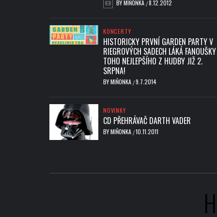
BY
MIŇONKA
8.12.2012
/
KONCERTY
HISTORICKY PRVNÍ GARDEN PARTY V
RIEGROVÝCH SADECH LÁKÁ FANOUŠKY
TOHO NEJLEPŠÍHO Z HUDBY JIŽ 2.
SRPNA!
BY
MIŇONKA
9.7.2014
/
NOVINKY
CD PŘEHRÁVAČ DARTH VADER
BY
MIŇONKA
10.11.2011
/
H